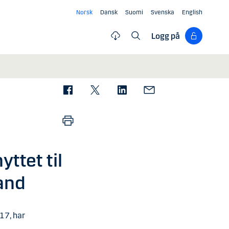
Norsk
Dansk
Suomi
Svenska
English
Logg på
ttet til
and
17, har