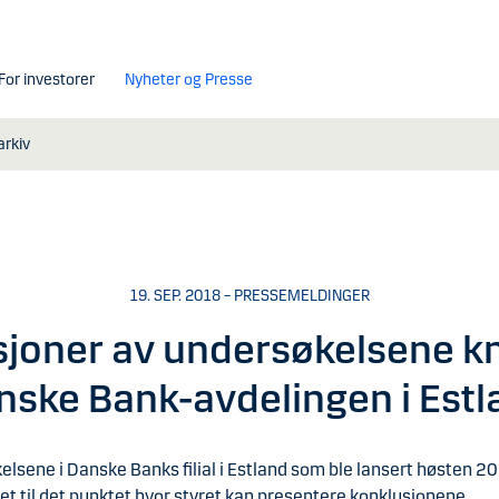
For investorer
Nyheter og Presse
rkiv
19. SEP. 2018 – PRESSEMELDINGER
joner av undersøkelsene kny
nske Bank-avdelingen i Estl
lsene i Danske Banks filial i Estland som ble lansert høsten 20
 til det punktet hvor styret kan presentere konklusjonene.