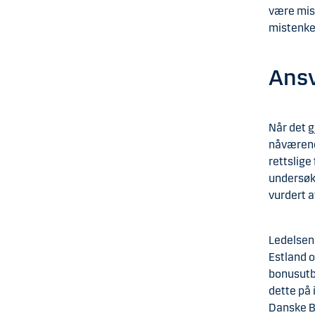
være mist
mistenke
Ansv
Når det g
nåværende
rettslige
undersøke
vurdert a
Ledelsen 
Estland o
bonusutb
dette på 
Danske B