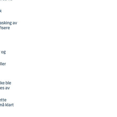
k
vasking av
fisere
v
r og
ller
kke ble
tes av
ette
nå klart