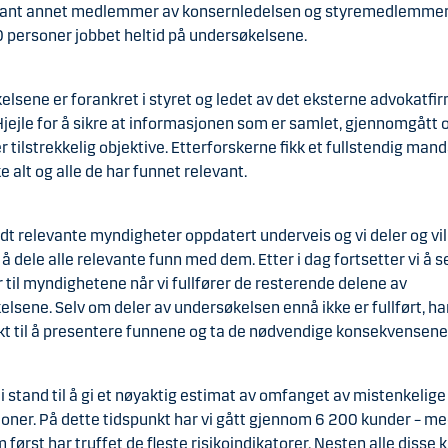
blant annet medlemmer av konsernledelsen og styremedlemmer.
0 personer jobbet heltid på undersøkelsene.
lsene er forankret i styret og ledet av det eksterne advokatfi
jejle for å sikre at informasjonen som er samlet, gjennomgått 
er tilstrekkelig objektive. Etterforskerne fikk et fullstendig manda
 alt og alle de har funnet relevant.
ldt relevante myndigheter oppdatert underveis og vi deler og vil
 å dele alle relevante funn med dem. Etter i dag fortsetter vi å 
 til myndighetene når vi fullfører de resterende delene av
lsene. Selv om deler av undersøkelsen ennå ikke er fullført, har
kt til å presentere funnene og ta de nødvendige konsekvensene
e i stand til å gi et nøyaktig estimat av omfanget av mistenkelige
oner. På dette tidspunkt har vi gått gjennom 6 200 kunder – m
 først har truffet de fleste risikoindikatorer. Nesten alle disse