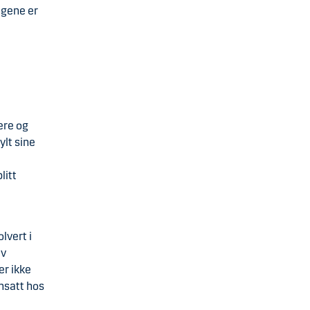
ngene er
gere og
ylt sine
litt
lvert i
av
er ikke
ansatt hos