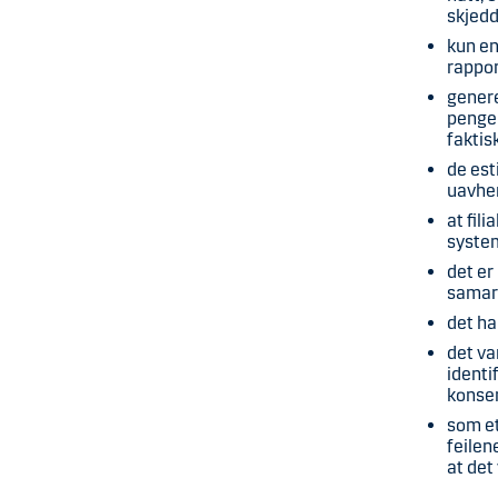
skjed
kun en
rappor
genere
penger
faktisk
de est
uavhen
at fil
system
det er
samar
det ha
det va
identi
konse
som et
feilen
at det 