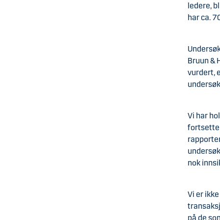
ledere, 
har ca. 7
Undersøke
Bruun & H
vurdert, 
undersøke
Vi har ho
fortsette
rapporter
undersøke
nok innsi
Vi er ikk
transaksj
på de som