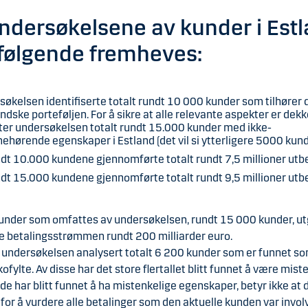
ndersøkelsene av kunder i Est
følgende fremheves:
økelsen identifiserte totalt rundt 10 000 kunder som tilhører 
ndske porteføljen. For å sikre at alle relevante aspekter er dekk
er undersøkelsen totalt rundt 15.000 kunder med ikke-
hørende egenskaper i Estland (det vil si ytterligere 5000 kund
dt 10.000 kundene gjennomførte totalt rundt 7,5 millioner utbe
dt 15.000 kundene gjennomførte totalt rundt 9,5 millioner utbe
 kunder som omfattes av undersøkelsen, rundt 15 000 kunder, u
le betalingsstrømmen rundt 200 milliarder euro.
r undersøkelsen analysert totalt 6 200 kunder som er funnet s
kofylte. Av disse har det store flertallet blitt funnet å være mist
de har blitt funnet å ha mistenkelige egenskaper, betyr ikke at 
for å vurdere alle betalinger som den aktuelle kunden var involv