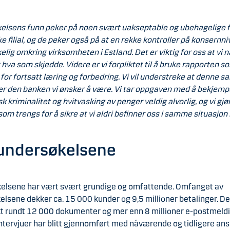
elsens funn peker på noen svært uakseptable og ubehagelige f
ke filial, og de peker også på at en rekke kontroller på konsernni
kelig omkring virksomheten i Estland. Det er viktig for oss at vi n
hva som skjedde. Videre er vi forpliktet til å bruke rapporten s
for fortsatt læring og forbedring. Vi vil understreke at denne s
rer den banken vi ønsker å være. Vi tar oppgaven med å bekjemp
 kriminalitet og hvitvasking av penger veldig alvorlig, og vi gjør
 som trengs for å sikre at vi aldri befinner oss i samme situasjon i
undersøkelsene
elsene har vært svært grundige og omfattende. Omfanget av
lsene dekker ca. 15 000 kunder og 9,5 millioner betalinger. De
t rundt 12 000 dokumenter og mer enn 8 millioner e-postmeldi
ntervjuer har blitt gjennomført med nåværende og tidligere ans