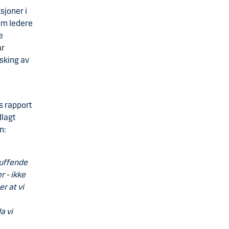
sjoner i
om ledere
e
ar
asking av
s rapport
dlagt
n:
kuffende
r - ikke
r at vi
a vi