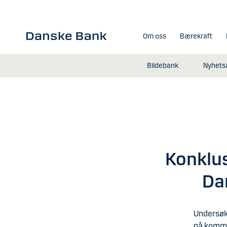
Gå til hovedinnhold
Om oss
Bærekraft
Bildebank
Nyhetsa
Konklus
Da
Undersøke
nå kommet