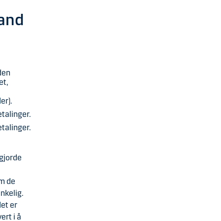
land
den
et,
er).
talinger.
talinger.
tgjorde
om de
enkelig.
det er
ert i å