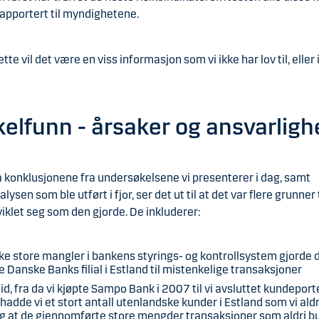
 rapportert til myndighetene.
ette vil det være en viss informasjon som vi ikke har lov til, eller
elfunn - årsaker og ansvarligh
 konklusjonene fra undersøkelsene vi presenterer i dag, samt
ysen som ble utført i fjor, ser det ut til at det var flere grunner t
iklet seg som den gjorde. De inkluderer:
ke store mangler i bankens styrings- og kontrollsystem gjorde 
e Danske Banks filial i Estland til mistenkelige transaksjoner
 tid, fra da vi kjøpte Sampo Bank i 2007 til vi avsluttet kundeporte
hadde vi et stort antall utenlandske kunder i Estland som vi ald
og at de gjennomførte store mengder transaksjoner som aldri b