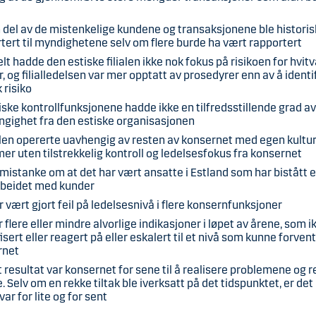
d
 del av de mistenkelige kundene og transaksjonene ble historis
tert til myndighetene selv om flere burde ha vært rapportert
lt hadde den estiske filialen ikke nok fokus på risikoen for hvit
, og filialledelsen var mer opptatt av prosedyrer enn av å identi
 risiko
iske kontrollfunksjonene hadde ikke en tilfredsstillende grad a
gighet fra den estiske organisasjonen
ialen opererte uavhengig av resten av konsernet med egen kultu
er uten tilstrekkelig kontroll og ledelsesfokus fra konsernet
 mistanke om at det har vært ansatte i Estland som har bistått e
beidet med kunder
r vært gjort feil på ledelsesnivå i flere konsernfunksjoner
r flere eller mindre alvorlige indikasjoner i løpet av årene, som i
fisert eller reagert på eller eskalert til et nivå som kunne forven
rnet
 resultat var konsernet for sene til å realisere problemene og r
e. Selv om en rekke tiltak ble iverksatt på det tidspunktet, er det 
var for lite og for sent