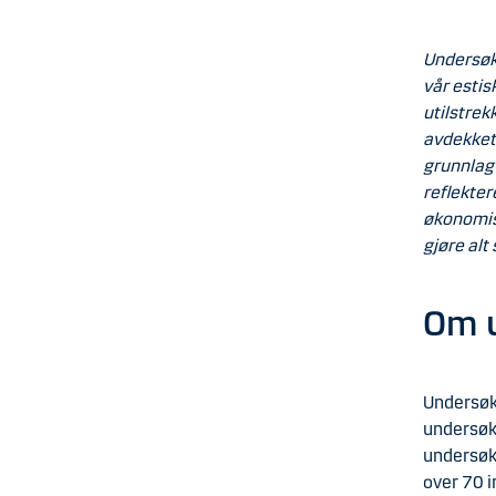
Undersøk
vår estis
utilstrek
avdekket 
grunnlag 
reflekte
økonomisk
gjøre alt
Om 
Undersøk
undersøke
undersøk
over 70 i