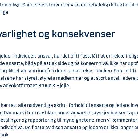
enkelige. Samlet sett forventer vi at en betydelig del av betali
lige.
arlighet og konsekvenser
jelder individuelt ansvar, har det blitt fastslått at en rekke tidli
 ansatte, både på estisk side og på konsernnivå, ikke har oppf
 forpliktelser som inngår i deres ansettelse i banken. Som ledd i
lsene har styret, styrets medlemmer og et stort antall ledere b
v advokatfirmaet Bruun & Hjejle.
har tatt alle nødvendige skritt i forhold til ansatte og ledere invo
g Danmark i form av blant annet advarsler, avskjedigelser, tap 
etalinger og rapportering til myndighetene, men vi kommenter
individnivå. De fleste av disse ansatte og ledere er ikke lenger 
ank.