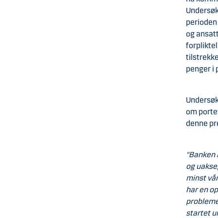
Undersøk
perioden
og ansatt
forplikte
tilstrekke
penger i 
Undersøke
om portef
denne pre
"Banken h
og uaksep
minst vår
har en op
problemen
startet 