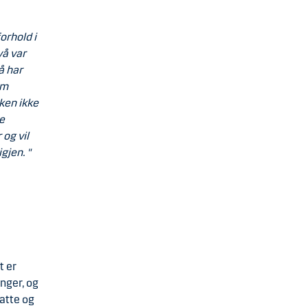
orhold i
vå var
å har
om
aken ikke
e
 og vil
gjen. "
t er
nger, og
atte og