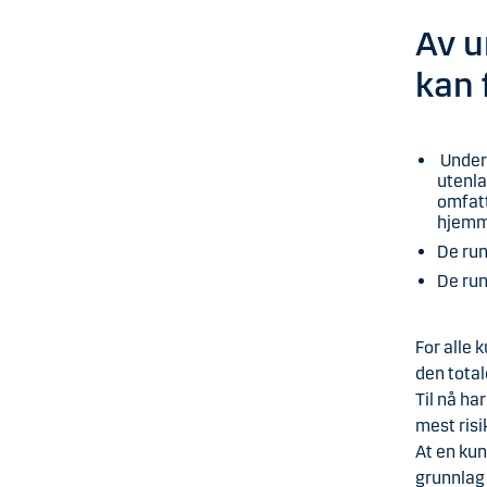
Av u
kan 
Unders
utenla
omfatt
hjemme
De run
De run
For alle
den tota
Til nå ha
mest risi
At en kun
grunnlag 