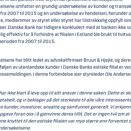
elsene omfatter en grundig undersøkelse av kunder og transak
 fra 2007 til 2015 og en undersøkelse av hendelsen, herunder 
e, medlemmer av styret eller styret har tilstrekkelig oppfylt sin
lser. Danske Bank har tidligere konkludert med at banken ikke v
lig effektiv for å forhindre at filialen i Estland ble brukt til hvitv
perioden fra 2007 til 2015.
lsene har blitt ledet av advokatfirmaet Bruun & Hjejle, og dere
øljen av utenlandske kunder i Danske Banks estiske filial er ve
ssemeldingen. I denne forbindelse sier styreleder Ole Anderse
ar ikke klart å leve opp til sitt ansvar i denne saken. Dette er s
tabelt, og vi beklager på det sterkeste til alle våre interessente
e kunder, investorer, ansatte og samfunnet generelt. Vi erkjenne
pgave foran oss i å gjenvinne deres tillit. Det er ingen tvil om at
e knyttet til den estiske filialen var mye større enn forventet d
undersøkelsene.