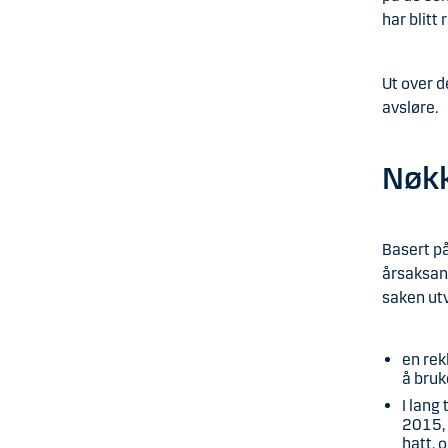
har blitt
Ut over d
avsløre.
Nøkk
Basert på
årsaksanal
saken utv
en rek
å bruk
I lang
2015, 
hatt, 