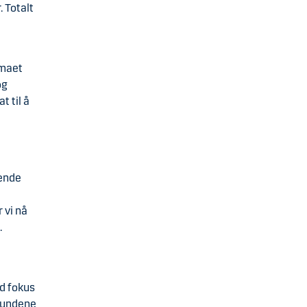
 Totalt
rmaet
og
t til å
sende
 vi nå
.
ed fokus
 kundene