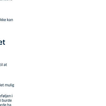
 ikke kan
et
il at
det mulig
føljen i
ri burde
urde ha