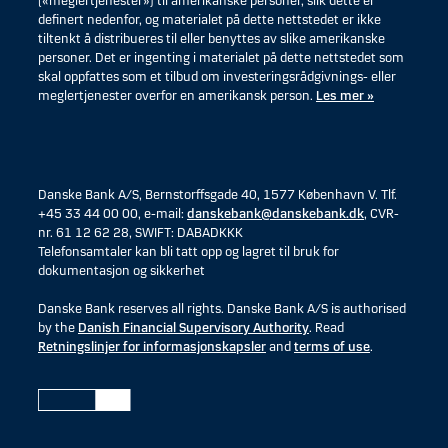
(«meglertjenester») til amerikanske personer, slik dette er
definert nedenfor, og materialet på dette nettstedet er ikke
tiltenkt å distribueres til eller benyttes av slike amerikanske
personer. Det er ingenting i materialet på dette nettstedet som
skal oppfattes som et tilbud om investeringsrådgivnings- eller
meglertjenester overfor en amerikansk person.
Les mer »
Danske Bank A/S, Bernstorffsgade 40, 1577 København V. Tlf.
+45 33 44 00 00, e-mail:
danskebank@danskebank.dk
, CVR-
nr. 61 12 62 28, SWIFT: DABADKKK
Telefonsamtaler kan bli tatt opp og lagret til bruk for
dokumentasjon og sikkerhet
Danske Bank reserves all rights. Danske Bank A/S is authorised
by the
Danish Financial Supervisory Authority
. Read
Retningslinjer for informasjonskapsler
and
terms of use
.