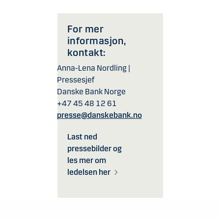
For mer
informasjon,
kontakt:
Anna-Lena Nordling |
Pressesjef
Danske Bank Norge
+47 45 48 12 61
presse@danskebank.no
Last ned
pressebilder og
les mer om
ledelsen her