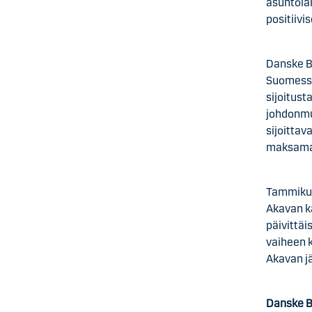
asuntolai
positiiv
Danske B
Suomessa
sijoitus
johdonmu
sijoittav
maksama
Tammikuu
Akavan k
päivittäi
vaiheen k
Akavan jä
Danske B