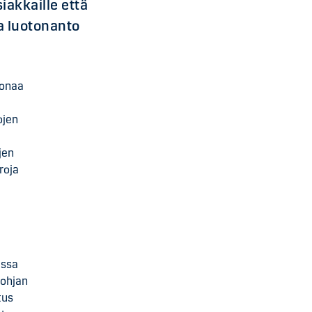
iakkaille että
ja luotonanto
oonaa
ojen
jen
roja
issa
pohjan
tus