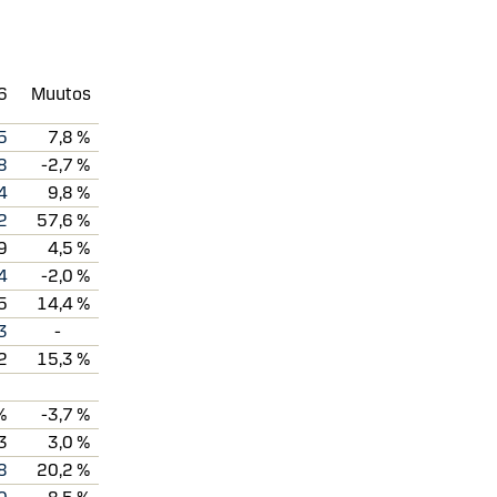
6
Muutos
5
7,8 %
8
-2,7 %
4
9,8 %
2
57,6 %
9
4,5 %
4
-2,0 %
5
14,4 %
3
-
2
15,3 %
%
-3,7 %
3
3,0 %
8
20,2 %