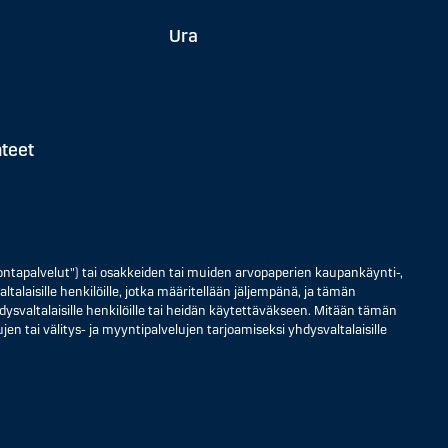
Ura
hteet
ontapalvelut") tai osakkeiden tai muiden arvopaperien kaupankäynti-,
ltalaisille henkilöille, jotka määritellään jäljempänä, ja tämän
 yhdysvaltalaisille henkilöille tai heidän käytettäväkseen. Mitään tämän
jen tai välitys- ja myyntipalvelujen tarjoamiseksi yhdysvaltalaisille