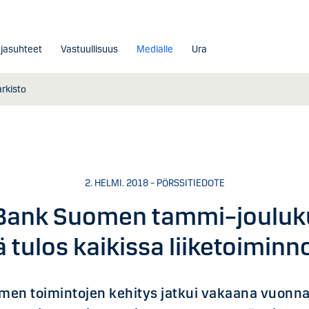
ajasuhteet
Vastuullisuus
Medialle
Ura
arkisto
2. HELMI. 2018 – PÖRSSITIEDOTE
Bank Suomen tammi–jouluk
 tulos kaikissa liiketoiminn
en toimintojen kehitys jatkui vakaana vuonn