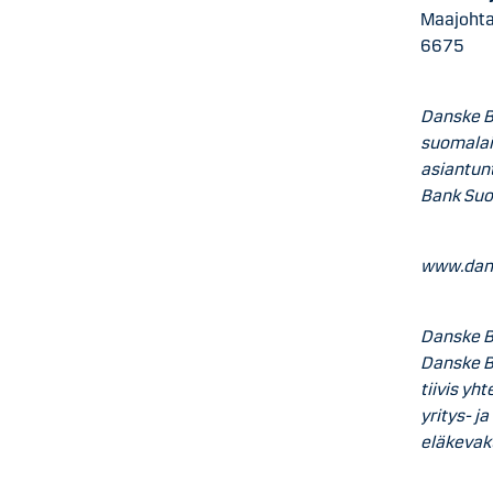
Maajohta
6675
Danske B
suomalais
asiantunt
Bank Suo
www.dans
Danske B
Danske Ba
tiivis yh
yritys- j
eläkevaku