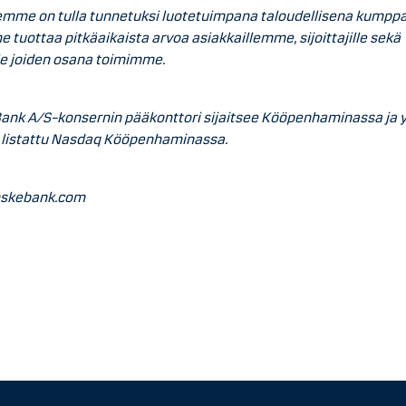
emme on tulla tunnetuksi luotetuimpana taloudellisena kumppa
tuottaa pitkäaikaista arvoa asiakkaillemme, sijoittajille sekä
le joiden osana toimimme.
ank A/S–konsernin pääkonttori sijaitsee Kööpenhaminassa ja 
 listattu Nasdaq Kööpenhaminassa.
skebank.com