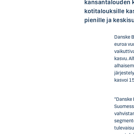
kansantalouden ka
kotitalouksille k
pienille ja keskis
Danske B
euroa vu
vaikuttiv
kasvu. A
alhaisem
järjestel
kasvoi 1
”Danske 
Suomessa
vahvistam
segmente
tulevaisu