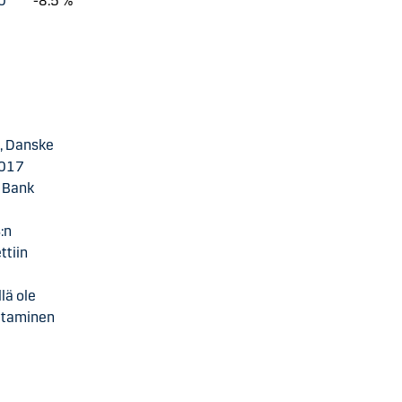
0
-8.5 %
, Danske
2017
e Bank
:n
ttiin
lä ole
uttaminen