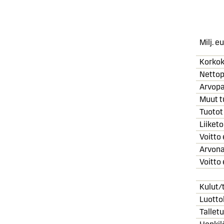
Milj. e
Korko
Nettop
Arvopa
Muut t
Tuotot
Liiket
Voitto
Arvona
Voitto
Kulut/
Luotto
Tallet