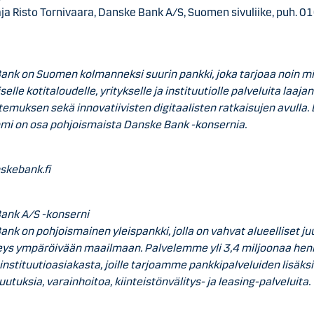
ja Risto Tornivaara, Danske Bank A/S, Suomen sivuliike, puh. 0
ank on Suomen kolmanneksi suurin pankki, joka tarjoaa noin mi
elle kotitaloudelle, yritykselle ja instituutiolle palveluita laajan
emuksen sekä innovatiivisten digitaalisten ratkaisujen avulla.
mi on osa pohjoismaista Danske Bank -konsernia.
kebank.fi
ank A/S -konserni
nk on pohjoismainen yleispankki, jolla on vahvat alueelliset juu
teys ympäröivään maailmaan. Palvelemme yli 3,4 miljoonaa henk
a instituutioasiakasta, joille tarjoamme pankkipalveluiden lisäksi
utuksia, varainhoitoa, kiinteistönvälitys- ja leasing-palveluita.