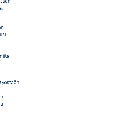
staan
a
.
en
usi
miita
styöstään
sen
ta