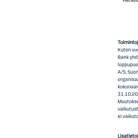
Henkil
Toiminto
Kuten vu
Bank yhd
loppupuo
A/S, Suo
organisaa
kokonaan 
31.10.20
Muutokset
vaikutus
ei vaiku
Lisätieto