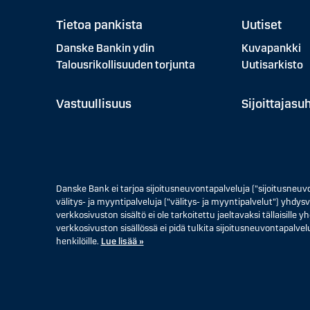
Tietoa pankista
Uutiset
Danske Bankin ydin
Kuvapankki
Talousrikollisuuden torjunta
Uutisarkisto
Vastuullisuus
Sijoittajasu
Danske Bank ei tarjoa sijoitusneuvontapalveluja ("sijoitusneuv
välitys- ja myyntipalveluja ("välitys- ja myyntipalvelut") yhdysva
verkkosivuston sisältö ei ole tarkoitettu jaeltavaksi tällaisille
verkkosivuston sisällössä ei pidä tulkita sijoitusneuvontapalvelu
henkilöille.
Lue lisää »