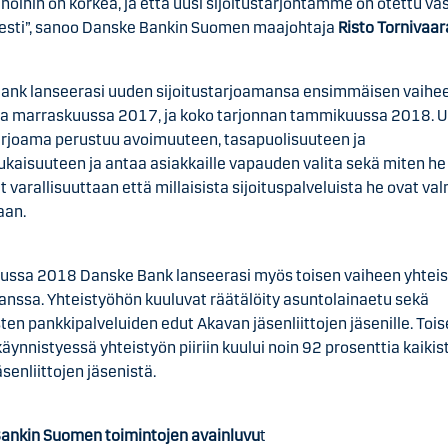
noihin on korkea, ja että uusi sijoitustarjontamme on otettu va
isesti”, sanoo Danske Bankin Suomen maajohtaja
Risto Tornivaar
ank lanseerasi uuden sijoitustarjoamansa ensimmäisen vaihe
 marraskuussa 2017, ja koko tarjonnan tammikuussa 2018. U
tarjoama perustuu avoimuuteen, tasapuolisuuteen ja
kaisuuteen ja antaa asiakkaille vapauden valita sekä miten he
at varallisuuttaan että millaisista sijoituspalveluista he ovat val
an.
ssa 2018 Danske Bank lanseerasi myös toisen vaiheen yhtei
anssa. Yhteistyöhön kuuluvat räätälöity asuntolainaetu sekä
sten pankkipalveluiden edut Akavan jäsenliittojen jäsenille. Toi
äynnistyessä yhteistyön piiriin kuului noin 92 prosenttia kaikis
senliittojen jäsenistä.
ankin Suomen toimintojen avainluvu
t