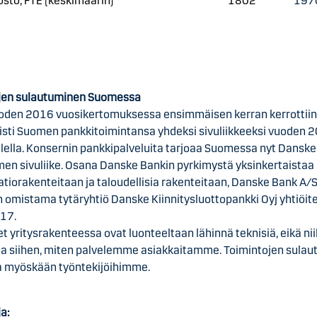
östö, FTE (keskimäärin)
1802
197
jen sulautuminen Suomessa
oden 2016 vuosikertomuksessa ensimmäisen kerran kerrottiin
isti Suomen pankkitoimintansa yhdeksi sivuliikkeeksi vuoden 
lella. Konsernin pankkipalveluita tarjoaa Suomessa nyt Dansk
men sivuliike. Osana Danske Bankin pyrkimystä yksinkertaistaa
tiorakenteitaan ja taloudellisia rakenteitaan, Danske Bank A/S
omistama tytäryhtiö Danske Kiinnitysluottopankki Oyj yhtiöite
17.
 yritysrakenteessa ovat luonteeltaan lähinnä teknisiä, eikä niil
ta siihen, miten palvelemme asiakkaitamme. Toimintojen sula
ta myöskään työntekijöihimme.
ja: