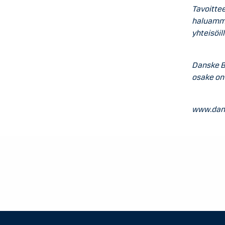
Tavoitte
haluamme 
yhteisöil
Danske B
osake on
www.dan