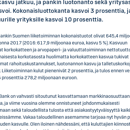
svu jatkuu, ja pankin luotonanto sekä yritysas
asvoi. Kokonaisluottokanta kasvoi 3 prosenttia, 
uurille yrityksille kasvoi 10 prosenttia.
ankin Suomen liiketoiminnan kokonaistuotot olivat 645,4 milj
onna 2017 (2016: 617,9 miljoonaa euroa, kasvu 5 %). Kasvuun
at korkokatteen ja arvopaperi- ja valuuttatoiminnan nettotuott
lhaisesta korkotasosta huolimatta korkokatteen kasvua tukivat
mat rahoituskustannukset, luotonannon kasvu ja talletuskorko
y. Liiketoiminnan kulut pienenivät 2 prosenttia, ja tulos ennen ve
5 prosenttia 278,2 miljoonaan euroon.
Bank on vahvasti sitoutunut kasvattamaan markkinaosuuttaan
, ja viime vuosina olemme onnistuneet johdonmukaisesti
aan sekä taloudellista tulosta että asiakastyytyväisyyttä kaik
issämme. Vakaa taloudellinen asemamme tarjoaa nyt hyvän 
uden kasvulle. Olen iloinen nähdessäni, että kuluttajien kiinnos