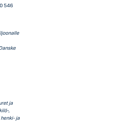
10 546
ljoonalle
 Danske
ret ja
ilö-,
 henki- ja