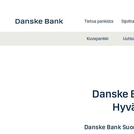
Siirry sisältöön
Tietoa pankista
Sijoitt
Kuvapankki
Uutis
Danske 
Hyvä
Danske Bank Suom