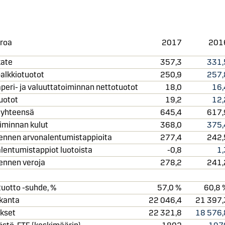
uroa
2017
201
kate
357,3
331,
alkkiotuotot
250,9
257,
peri- ja valuuttatoiminnan nettotuotot
18,0
16,
uotot
19,2
12,
 yhteensä
645,4
617,
oiminnan kulut
368,0
375,
 ennen arvonalentumistappioita
277,4
242,
lentumistappiot luotoista
-0,8
1,
 ennen veroja
278,2
241,
tuotto -suhde, %
57,0 %
60,8 
kanta
22 046,4
21 397,
ukset
22 321,8
18 576,