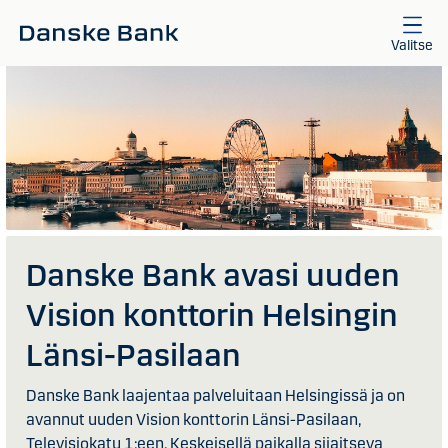
Siirry sisältöön
Valitse
Danske Bank avasi uuden
Vision konttorin Helsingin
Länsi-Pasilaan
Danske Bank laajentaa palveluitaan Helsingissä ja on
avannut uuden Vision konttorin Länsi-Pasilaan,
Televisiokatu 1:een. Keskeisellä paikalla sijaitseva