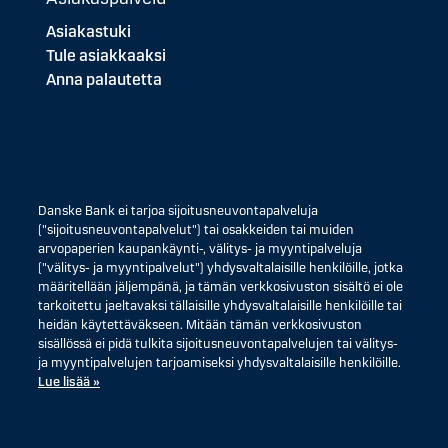
Asiakastuki
Tule asiakkaaksi
Anna palautetta
Danske Bank ei tarjoa sijoitusneuvontapalveluja
("sijoitusneuvontapalvelut") tai osakkeiden tai muiden
arvopaperien kaupankäynti-, välitys- ja myyntipalveluja
("välitys- ja myyntipalvelut") yhdysvaltalaisille henkilöille, jotka
määritellään jäljempänä, ja tämän verkkosivuston sisältö ei ole
tarkoitettu jaeltavaksi tällaisille yhdysvaltalaisille henkilöille tai
heidän käytettäväkseen. Mitään tämän verkkosivuston
sisällössä ei pidä tulkita sijoitusneuvontapalvelujen tai välitys-
ja myyntipalvelujen tarjoamiseksi yhdysvaltalaisille henkilöille.
Lue lisää »