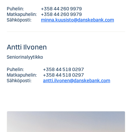
Puhelin:
+358 44 260 9979
Matkapuhelin:
+358 44 260 9979
Sähköposti:
minna.kuusisto@danskebank.com
Antti Ilvonen
Seniorinalyytikko
Puhelin:
+358 44 518 0297
Matkapuhelin:
+358 44 518 0297
Sähköposti:
antti.ilvonen@danskebank.com