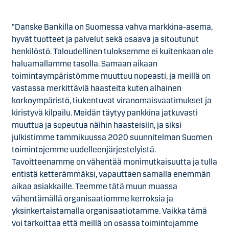
”Danske Bankilla on Suomessa vahva markkina-asema,
hyvät tuotteet ja palvelut sekä osaava ja sitoutunut
henkilöstö. Taloudellinen tuloksemme ei kuitenkaan ole
haluamallamme tasolla. Samaan aikaan
toimintaympäristömme muuttuu nopeasti, ja meillä on
vastassa merkittäviä haasteita kuten alhainen
korkoympäristö, tiukentuvat viranomaisvaatimukset ja
kiristyvä kilpailu. Meidän täytyy pankkina jatkuvasti
muuttua ja sopeutua näihin haasteisiin, ja siksi
julkistimme tammikuussa 2020 suunnitelman Suomen
toimintojemme uudelleenjärjestelyistä.
Tavoitteenamme on vähentää monimutkaisuutta ja tulla
entistä ketterämmäksi, vapauttaen samalla enemmän
aikaa asiakkaille. Teemme tätä muun muassa
vähentämällä organisaatiomme kerroksia ja
yksinkertaistamalla organisaatiotamme. Vaikka tämä
voi tarkoittaa että meillä on osassa toimintojamme