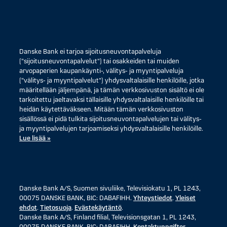
Danske Bank ei tarjoa sijoitusneuvontapalveluja
("sijoitusneuvontapalvelut") tai osakkeiden tai muiden
arvopaperien kaupankäynti-, välitys- ja myyntipalveluja
("välitys- ja myyntipalvelut") yhdysvaltalaisille henkilöille, jotka
määritellään jäljempänä, ja tämän verkkosivuston sisältö ei ole
tarkoitettu jaeltavaksi tällaisille yhdysvaltalaisille henkilöille tai
heidän käytettäväkseen. Mitään tämän verkkosivuston
sisällössä ei pidä tulkita sijoitusneuvontapalvelujen tai välitys-
ja myyntipalvelujen tarjoamiseksi yhdysvaltalaisille henkilöille.
Lue lisää »
Danske Bank A/S, Suomen sivuliike, Televisiokatu 1, PL 1243,
00075 DANSKE BANK, BIC: DABAFIHH.
Yhteystiedot
.
Yleiset
ehdot
.
Tietosuoja
.
Evästekäytäntö
.
Danske Bank A/S, Finland filial, Televisionsgatan 1, PL 1243,