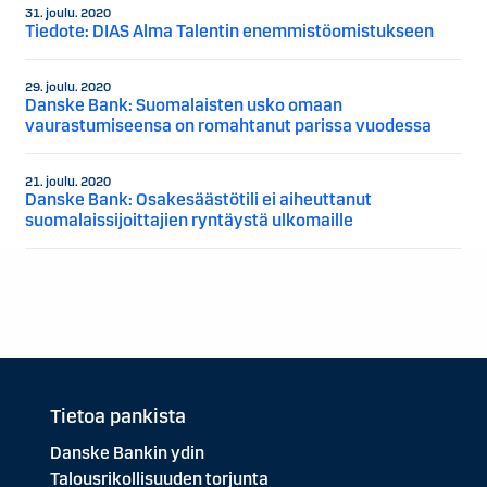
31. joulu. 2020
Tiedote: DIAS Alma Talentin enemmistöomistukseen
29. joulu. 2020
Danske Bank: Suomalaisten usko omaan
vaurastumiseensa on romahtanut parissa vuodessa
21. joulu. 2020
Danske Bank: Osakesäästötili ei aiheuttanut
suomalaissijoittajien ryntäystä ulkomaille
Tietoa pankista
Danske Bankin ydin
Talousrikollisuuden torjunta