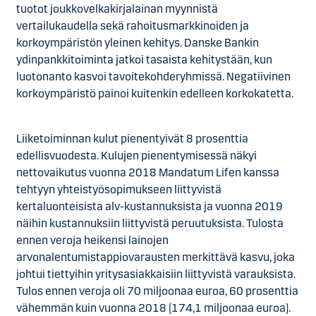
tuotot joukkovelkakirjalainan myynnistä
vertailukaudella sekä rahoitusmarkkinoiden ja
korkoympäristön yleinen kehitys. Danske Bankin
ydinpankkitoiminta jatkoi tasaista kehitystään, kun
luotonanto kasvoi tavoitekohderyhmissä. Negatiivinen
korkoympäristö painoi kuitenkin edelleen korkokatetta.
Liiketoiminnan kulut pienentyivät 8 prosenttia
edellisvuodesta. Kulujen pienentymisessä näkyi
nettovaikutus vuonna 2018 Mandatum Lifen kanssa
tehtyyn yhteistyösopimukseen liittyvistä
kertaluonteisista alv-kustannuksista ja vuonna 2019
näihin kustannuksiin liittyvistä peruutuksista. Tulosta
ennen veroja heikensi lainojen
arvonalentumistappiovarausten merkittävä kasvu, joka
johtui tiettyihin yritysasiakkaisiin liittyvistä varauksista.
Tulos ennen veroja oli 70 miljoonaa euroa, 60 prosenttia
vähemmän kuin vuonna 2018 (174,1 miljoonaa euroa).