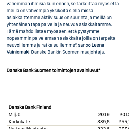
vähemmän ihmisiä kuin ennen, se tarkoittaa myös että
meillä on vahvempia yksiköitä siellä missä
asiakkaittemme aktiivisuus on suurinta ja meillä on
yhtenäinen tapa palvella ja neuvoa asiakkaitamme.
Tämä mahdollistaa myös sen, että pystymme
nopeammin palvelemaan asiakkaita joilla on tarpeita
neuvoillemme ja ratkaisuillemme”, sanoo
Leena
Vainiomäki
, Danske Bankin Suomen maajohtaja.
Danske Bank Suomen toimintojen avainluvut*
Danske Bank Fin
land
Milj. €
2019
201
Korkokate
339,8
355,
Nettopalkkiotuotot
222,6
233,