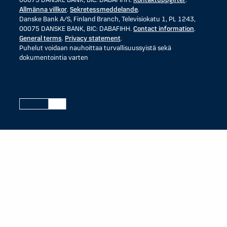
00075 DANSKE BANK, BIC: DABAFIHH.
Kontaktuppgifter
.
Allmänna villkor
.
Sekretessmeddelande
.
Danske Bank A/S, Finland Branch, Televisiokatu 1, PL 1243,
00075 DANSKE BANK, BIC: DABAFIHH.
Contact information
.
General terms
.
Privacy statement
.
Puhelut voidaan nauhoittaa turvallisuussyistä sekä
dokumentointia varten