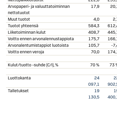
Arvopaperi- ja valuuttatoiminnan
17,9
20,
nettotuotot
Muut tuotot
4,0
2,
Tuotot yhteensä
584,3
612,
Liiketoiminnan kulut
408,7
445,
Voitto ennen arvonalennustappiota
175,7
166,
Arvonalentumistappiot luotoista
105,7
-7,
Voitto ennen veroja
70,0
174,
Kulut/tuotto –suhde (C/I), %
70 %
73 
Luottokanta
24
2
097,1
902,
Talletukset
19
1
130,5
400,