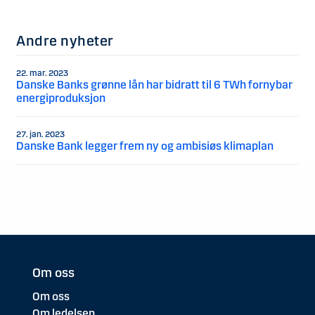
Andre nyheter
22. mar. 2023
Danske Banks grønne lån har bidratt til 6 TWh fornybar
energiproduksjon
27. jan. 2023
Danske Bank legger frem ny og ambisiøs klimaplan
Om oss
Om oss
Om ledelsen