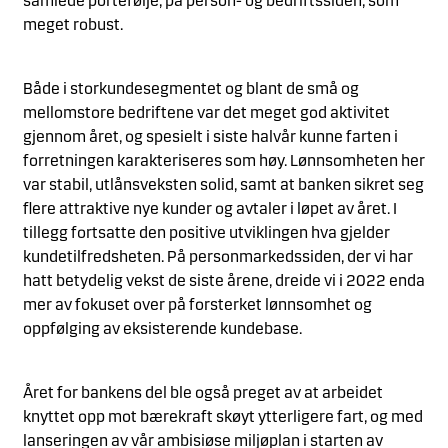
samlede portefølje, på person- og bedriftssiden, som
meget robust.
Både i storkundesegmentet og blant de små og
mellomstore bedriftene var det meget god aktivitet
gjennom året, og spesielt i siste halvår kunne farten i
forretningen karakteriseres som høy. Lønnsomheten her
var stabil, utlånsveksten solid, samt at banken sikret seg
flere attraktive nye kunder og avtaler i løpet av året. I
tillegg fortsatte den positive utviklingen hva gjelder
kundetilfredsheten. På personmarkedssiden, der vi har
hatt betydelig vekst de siste årene, dreide vi i 2022 enda
mer av fokuset over på forsterket lønnsomhet og
oppfølging av eksisterende kundebase.
Året for bankens del ble også preget av at arbeidet
knyttet opp mot bærekraft skøyt ytterligere fart, og med
lanseringen av vår ambisiøse miljøplan i starten av