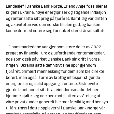
Landesjef i Danske Bank Norge, Erlend Angelfoss, sier at
krigen i Ukraina, høye energipriser og stigende inflasjon
og renter satte sitt preg på fjoråret. Samtidig var driften
og aktiviteten ved den norske filialen god, og banken
kunne dermed notere seg for nok et sterkt årsresultat:
– Finansmarkedene var gjennom store deler av 2022
preget av finansiell uro og utfordrende rentemarkeder,
noe som også påvirket Danske Bank sin drift i Norge.
Krigen i Ukraina satte definitivt sine spor gjennom
fjoråret, primært menneskelig for dem som ble direkte
berørt, men også i form av kraftig inflasjon, stigende
energipriser og solid oppgang i rentene. Sistnevnte
gjorde blant annet sitt til at eiendomsmarkedet her
hjemme kjølte seg noe ned mot slutten av året, og at
våre privatkunder generelt ble mer forsiktig med hensyn
til lån. Trass i dette opplever vi i Danske Bank Norge vår