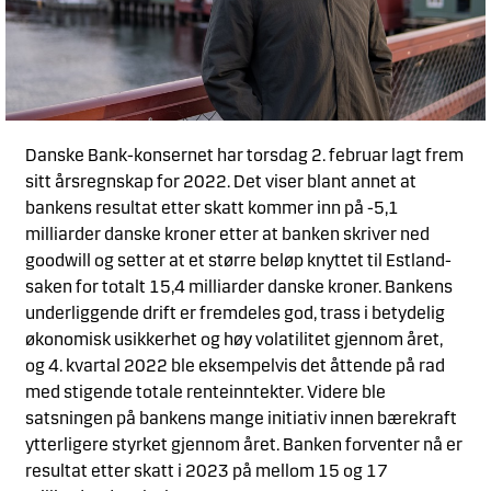
Danske Bank-konsernet har torsdag 2. februar lagt frem
sitt årsregnskap for 2022. Det viser blant annet at
bankens resultat etter skatt kommer inn på -5,1
milliarder danske kroner etter at banken skriver ned
goodwill og setter at et større beløp knyttet til Estland-
saken for totalt 15,4 milliarder danske kroner. Bankens
underliggende drift er fremdeles god, trass i betydelig
økonomisk usikkerhet og høy volatilitet gjennom året,
og 4. kvartal 2022 ble eksempelvis det åttende på rad
med stigende totale renteinntekter. Videre ble
satsningen på bankens mange initiativ innen bærekraft
ytterligere styrket gjennom året. Banken forventer nå er
resultat etter skatt i 2023 på mellom 15 og 17