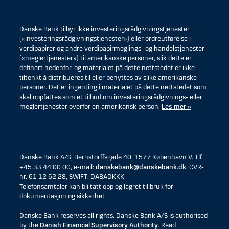
Danske Bank tilbyr ikke investeringsrådgivningstjenester
(«investeringsrådgivningstjenester») eller ordreutførelse i
verdipapirer og andre verdipapirmeglings- og handelstjenester
(«meglertjenester») til amerikanske personer, slik dette er
definert nedenfor, og materialet på dette nettstedet er ikke
tiltenkt å distribueres til eller benyttes av slike amerikanske
personer. Det er ingenting i materialet på dette nettstedet som
skal oppfattes som et tilbud om investeringsrådgivnings- eller
meglertjenester overfor en amerikansk person.
Les mer »
Danske Bank A/S, Bernstorffsgade 40, 1577 København V. Tlf.
+45 33 44 00 00, e-mail:
danskebank@danskebank.dk
, CVR-
nr. 61 12 62 28, SWIFT: DABADKKK
Telefonsamtaler kan bli tatt opp og lagret til bruk for
dokumentasjon og sikkerhet
Danske Bank reserves all rights. Danske Bank A/S is authorised
by the
Danish Financial Supervisory Authority
. Read