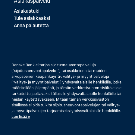
Asiakaspalvelu
Asiakastuki
Tule asiakkaaksi
Anna palautetta
Danske Bank ei tarjoa sijoitusneuvontapalveluja
("sijoitusneuvontapalvelut") tai osakkeiden tai muiden
arvopaperien kaupankäynti-, välitys- ja myyntipalveluja
("välitys- ja myyntipalvelut") yhdysvaltalaisille henkilöille, jotka
määritellään jäljempänä, ja tämän verkkosivuston sisältö ei ole
tarkoitettu jaeltavaksi tällaisille yhdysvaltalaisille henkilöille tai
heidän käytettäväkseen. Mitään tämän verkkosivuston
sisällössä ei pidä tulkita sijoitusneuvontapalvelujen tai välitys-
ja myyntipalvelujen tarjoamiseksi yhdysvaltalaisille henkilöille.
Lue lisää »