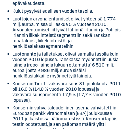
epävakaudesta.
Kulut pysyivät edellisen vuoden tasolla.
Luottojen arvonalentumiset olivat yhteensä 1 774
milj. euroa, missä oli laskua 5 % vuoteen 2010.
Arvonalentumiset liittyivät lähinnä Irlannin ja Pohjois-
Irlannin liikekiinteistösegmenttiin sekä Tanskan
maatalous-, liikekiinteistö- ja
henkilöasiakassegmentteihin.
Luotonanto ja talletukset olivat samalla tasolla kuin
vuoden 2010 lopussa. Tanskassa myönnettiin uusia
lainoja (repo-lainoja lukuun ottamatta) 6 510 milj.
euroa, josta 2 986 milj. euroa sisälsi
henkilöasiakkaille myönnettyjä lainoja.
Konsernin Tier 1 ‑vakavaraisuus 31. joulukuuta 2011
oli 16,0 % (14,8 % vuoden 2010 lopussa) ja
vakavaraisuusprosentti 17,9 % (17,7 % vuoden 2010
lopussa).
Konsernin vahva taloudellinen asema vahvistettiin
Euroopan pankkiviranomaisen (EBA) joulukuussa
2011 julkaistussa pääomatestissä. Konserni läpäisi
testin odotetusti, ja sen pääoman määrä ylitti