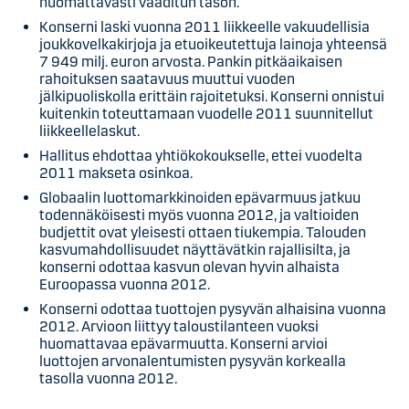
huomattavasti vaaditun tason.
Konserni laski vuonna 2011 liikkeelle vakuudellisia
joukkovelkakirjoja ja etuoikeutettuja lainoja yhteensä
7 949 milj. euron arvosta. Pankin pitkäaikaisen
rahoituksen saatavuus muuttui vuoden
jälkipuoliskolla erittäin rajoitetuksi. Konserni onnistui
kuitenkin toteuttamaan vuodelle 2011 suunnitellut
liikkeellelaskut.
Hallitus ehdottaa yhtiökokoukselle, ettei vuodelta
2011 makseta osinkoa.
Globaalin luottomarkkinoiden epävarmuus jatkuu
todennäköisesti myös vuonna 2012, ja valtioiden
budjettit ovat yleisesti ottaen tiukempia. Talouden
kasvumahdollisuudet näyttävätkin rajallisilta, ja
konserni odottaa kasvun olevan hyvin alhaista
Euroopassa vuonna 2012.
Konserni odottaa tuottojen pysyvän alhaisina vuonna
2012. Arvioon liittyy taloustilanteen vuoksi
huomattavaa epävarmuutta. Konserni arvioi
luottojen arvonalentumisten pysyvän korkealla
tasolla vuonna 2012.