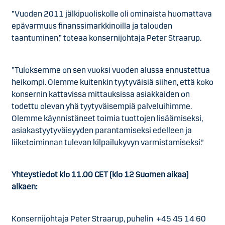
”Vuoden 2011 jälkipuoliskolle oli ominaista huomattava
epävarmuus finanssimarkkinoilla ja talouden
taantuminen,” toteaa konsernijohtaja Peter Straarup.
”Tuloksemme on sen vuoksi vuoden alussa ennustettua
heikompi. Olemme kuitenkin tyytyväisiä siihen, että koko
konsernin kattavissa mittauksissa asiakkaiden on
todettu olevan yhä tyytyväisempiä palveluihimme.
Olemme käynnistäneet toimia tuottojen lisäämiseksi,
asiakastyytyväisyyden parantamiseksi edelleen ja
liiketoiminnan tulevan kilpailukyvyn varmistamiseksi.”
Yhteystiedot klo 11.00 CET (klo 12 Suomen aikaa)
alkaen:
Konsernijohtaja Peter Straarup, puhelin +45 45 14 60