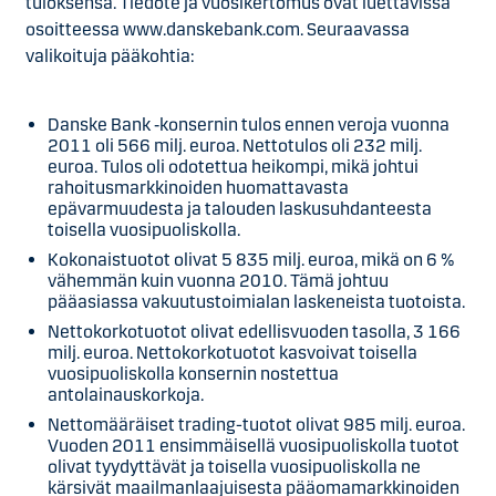
tuloksensa. Tiedote ja vuosikertomus ovat luettavissa
osoitteessa www.danskebank.com. Seuraavassa
valikoituja pääkohtia:
Danske Bank ‑konsernin tulos ennen veroja vuonna
2011 oli 566 milj. euroa. Nettotulos oli 232 milj.
euroa. Tulos oli odotettua heikompi, mikä johtui
rahoitusmarkkinoiden huomattavasta
epävarmuudesta ja talouden laskusuhdanteesta
toisella vuosipuoliskolla.
Kokonaistuotot olivat 5 835 milj. euroa, mikä on 6 %
vähemmän kuin vuonna 2010. Tämä johtuu
pääasiassa vakuutustoimialan laskeneista tuotoista.
Nettokorkotuotot olivat edellisvuoden tasolla, 3 166
milj. euroa. Nettokorkotuotot kasvoivat toisella
vuosipuoliskolla konsernin nostettua
antolainauskorkoja.
Nettomääräiset trading-tuotot olivat 985 milj. euroa.
Vuoden 2011 ensimmäisellä vuosipuoliskolla tuotot
olivat tyydyttävät ja toisella vuosipuoliskolla ne
kärsivät maailmanlaajuisesta pääomamarkkinoiden