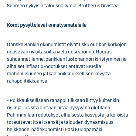
Suomen nykyisiä talousnäkymiä, Brotherus tiivistää.
Korot pysyttelevät ennätysmatalalla
Danske Bankin ekonomistit eivät usko euribor-korkojen
nousevan nykytasoilta vielä ensi vuonna. Hauras
suhdannetilanne, pankkien luotonannon kiristyminen ja
alhaiset inflaatio-odotukset antavat EKP:lle
mahdollisuuden jatkaa poikkeuksellisen kevyttä
rahapolitiikkaansa.
- Poikkeukselliseen rahapolitiikkaan liittyy kuitenkin
riskejä, jos sitä aletaan pitää pysyvänä olotilana.
Pahimmillaan odotukset alhaisesta kasvusta ja koroista
toteuttavat itse itsensä ja talouden dynaamisuus
heikkenee, pääekonomisti Pasi Kuoppamäki