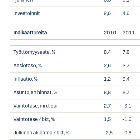
Investoinnit
2,6
4,6
Indikaattoreita
2010
2011
Työttömyysaste, %
8,4
7,8
Ansiotaso, %
2,6
2,7
Inflaatio, %
1,2
3,4
Asuntojen hinnat, %
8,8
2,7
Vaihtotase, mrd. eur
2,7
-3,1
Vaihtotase / bkt, %
1,5
-1,6
Julkinen alijäämä / bkt, %
-2,5
-0,6