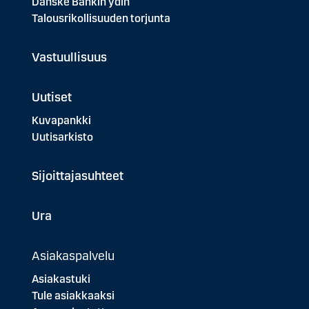
Danske Bankin ydin
Talousrikollisuuden torjunta
Vastuullisuus
Uutiset
Kuvapankki
Uutisarkisto
Sijoittajasuhteet
Ura
Asiakaspalvelu
Asiakastuki
Tule asiakkaaksi