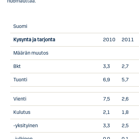
huomauttaa.
Suomi
Kysyntä ja tarjonta
2010
2011
Määrän muutos
Bkt
3,3
2,7
Tuonti
6,9
5,7
Vienti
7,5
2,6
Kulutus
2,1
1,8
-yksityinen
3,3
2,5
-julkinen
0,0
0,1