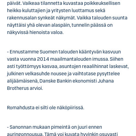
päivät. Vaikeaa tilannetta kuvastaa poikkeuksellisen
heikko kuluttajien ja yritysten luottamus sekä
rakennusalan synkeät näkymät. Vaikka talouden suunta
näyttäisi yhä olevan alaspäin, tunnelin päässä on
näkyvissä hienoista valoa.
- Ennustamme Suomen talouden kääntyvän kasvuun
vasta vuonna 2014 maailmantalouden imussa. Siihen
asti työttömyys kasvaa, asuntojen reaalihinnat laskevat,
julkinen velkasuhde nousee ja vaihtotase pysyttelee
alijäämäisenä, Danske Bankin ekonomisti Juhana
Brotherus arvioi.
Romahdusta ei silti ole näköpiirissä.
- Sanonnan mukaan pimeintä on juuri ennen
auringonnousua. Tämä voi kuvata hyvinkin osuvasti