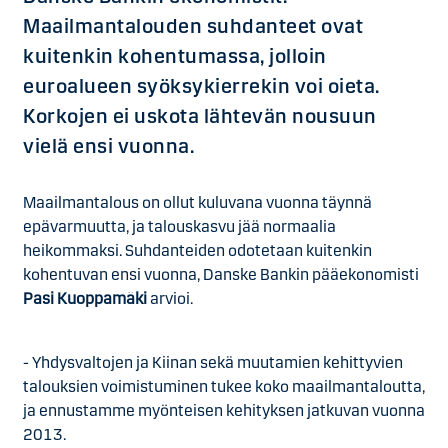
Maailmantalouden suhdanteet ovat
kuitenkin kohentumassa, jolloin
euroalueen syöksykierrekin voi oieta.
Korkojen ei uskota lähtevän nousuun
vielä ensi vuonna.
Maailmantalous on ollut kuluvana vuonna täynnä
epävarmuutta, ja talouskasvu jää normaalia
heikommaksi. Suhdanteiden odotetaan kuitenkin
kohentuvan ensi vuonna, Danske Bankin pääekonomisti
Pasi Kuoppamäki
arvioi.
- Yhdysvaltojen ja Kiinan sekä muutamien kehittyvien
talouksien voimistuminen tukee koko maailmantaloutta,
ja ennustamme myönteisen kehityksen jatkuvan vuonna
2013.