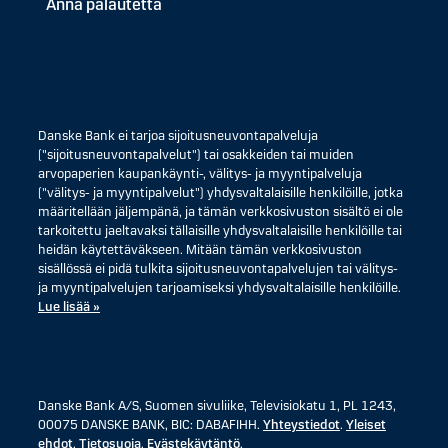
Anna palautetta
Danske Bank ei tarjoa sijoitusneuvontapalveluja
("sijoitusneuvontapalvelut") tai osakkeiden tai muiden
arvopaperien kaupankäynti-, välitys- ja myyntipalveluja
("välitys- ja myyntipalvelut") yhdysvaltalaisille henkilöille, jotka
määritellään jäljempänä, ja tämän verkkosivuston sisältö ei ole
tarkoitettu jaeltavaksi tällaisille yhdysvaltalaisille henkilöille tai
heidän käytettäväkseen. Mitään tämän verkkosivuston
sisällössä ei pidä tulkita sijoitusneuvontapalvelujen tai välitys-
ja myyntipalvelujen tarjoamiseksi yhdysvaltalaisille henkilöille.
Lue lisää »
Danske Bank A/S, Suomen sivuliike, Televisiokatu 1, PL 1243,
00075 DANSKE BANK, BIC: DABAFIHH.
Yhteystiedot
.
Yleiset
ehdot
.
Tietosuoja
.
Evästekäytäntö
.