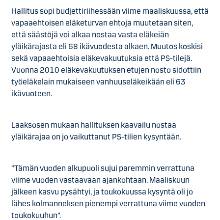
Hallitus sopi budjettiriihessään viime maaliskuussa, että
vapaaehtoisen eläketurvan ehtoja muutetaan siten,
että säästöjä voi alkaa nostaa vasta eläkeiän
yläikärajasta eli 68 ikävuodesta alkaen. Muutos koskisi
sekä vapaaehtoisia eläkevakuutuksia että PS-tilejä.
Vuonna 2010 eläkevakuutuksen etujen nosto sidottiin
työeläkelain mukaiseen vanhuuseläkeikään eli 63
ikävuoteen.
Laaksosen mukaan hallituksen kaavailu nostaa
yläikärajaa on jo vaikuttanut PS-tilien kysyntään.
”Tämän vuoden alkupuoli sujui paremmin verrattuna
viime vuoden vastaavaan ajankohtaan. Maaliskuun
jälkeen kasvu pysähtyi, ja toukokuussa kysyntä oli jo
lähes kolmanneksen pienempi verrattuna viime vuoden
toukokuuhun”.