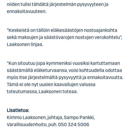
niiden tulisi tähdätä järjestelmän pysyvyyteen ja
ennakoitavuuteen.
”Keskeistä on tällöin eläkesäästöjen nostoajankohta
sekä maksujen ja säästövarojen nostojen verokohtelu”,
Laaksonen linjaa.
”Kun sitoutuu jopa kymmeniksi vuosiksi kartuttamaan
säästämällä eläketurvaansa, voisi kohtuudella odottaa
myös itse järjestelmältä pysyvyyttä ja ennakoitavuutta.
Tämä ei ole nyt uusien kaavailujen valossa
toteutumassa, Laaksonen toteaa.
Lisätietoa:
Kimmo Laaksonen, johtaja, Sampo Pankki,
Varallisuudenhoito, puh. 050 324 5006