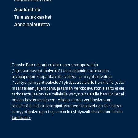
Asiakastuki
Tule asiakkaaksi
Anna palautetta
Danske Bank ei tarjoa sijoitusneuvontapalveluja
("sijoitusneuvontapalvelut") tai osakkeiden tai muiden
arvopaperien kaupankäynti-, välitys- ja myyntipalveluja
("välitys- ja myyntipalvelut") yhdysvaltalaisille henkilöille, jotka
määritellään jäljempänä, ja tämän verkkosivuston sisältö ei ole
tarkoitettu jaeltavaksi tällaisille yhdysvaltalaisille henkilöille tai
heidän käytettäväkseen. Mitään tämän verkkosivuston
sisällössä ei pidä tulkita sijoitusneuvontapalvelujen tai välitys-
ja myyntipalvelujen tarjoamiseksi yhdysvaltalaisille henkilöille.
Lue lisää »