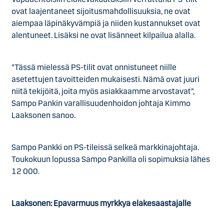
ovat laajentaneet sijoitusmahdollisuuksia, ne ovat
aiempaa läpinäkyvämpiä ja niiden kustannukset ovat
alentuneet. Lisäksi ne ovat lisänneet kilpailua alalla.
”Tässä mielessä PS-tilit ovat onnistuneet niille
asetettujen tavoitteiden mukaisesti. Nämä ovat juuri
niitä tekijöitä, joita myös asiakkaamme arvostavat”,
Sampo Pankin varallisuudenhoidon johtaja Kimmo
Laaksonen sanoo.
Sampo Pankki on PS-tileissä selkeä markkinajohtaja.
Toukokuun lopussa Sampo Pankilla oli sopimuksia lähes
12 000.
Laaksonen: Epävarmuus myrkkyä eläkesäästäjälle