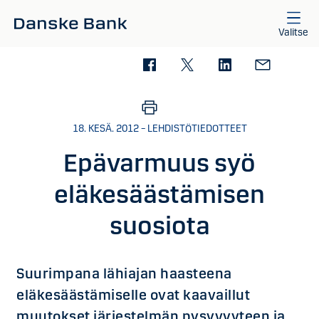
Siirry sisältöön
Valitse
18. KESÄ. 2012 – LEHDISTÖTIEDOTTEET
Epävarmuus syö
eläkesäästämisen
suosiota
Suurimpana lähiajan haasteena
eläkesäästämiselle ovat kaavaillut
muutokset järjestelmän pysyvyyteen ja