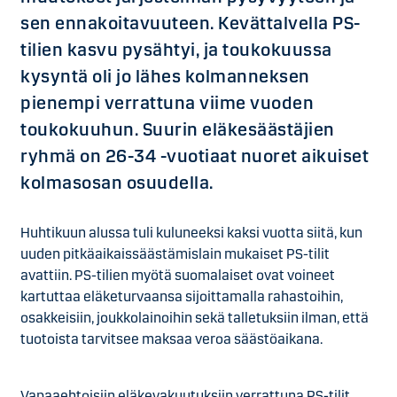
sen ennakoitavuuteen. Kevättalvella PS-
tilien kasvu pysähtyi, ja toukokuussa
kysyntä oli jo lähes kolmanneksen
pienempi verrattuna viime vuoden
toukokuuhun. Suurin eläkesäästäjien
ryhmä on 26-34 -vuotiaat nuoret aikuiset
kolmasosan osuudella.
Huhtikuun alussa tuli kuluneeksi kaksi vuotta siitä, kun
uuden pitkäaikaissäästämislain mukaiset PS-tilit
avattiin. PS-tilien myötä suomalaiset ovat voineet
kartuttaa eläketurvaansa sijoittamalla rahastoihin,
osakkeisiin, joukkolainoihin sekä talletuksiin ilman, että
tuotoista tarvitsee maksaa veroa säästöaikana.
Vapaaehtoisiin eläkevakuutuksiin verrattuna PS-tilit