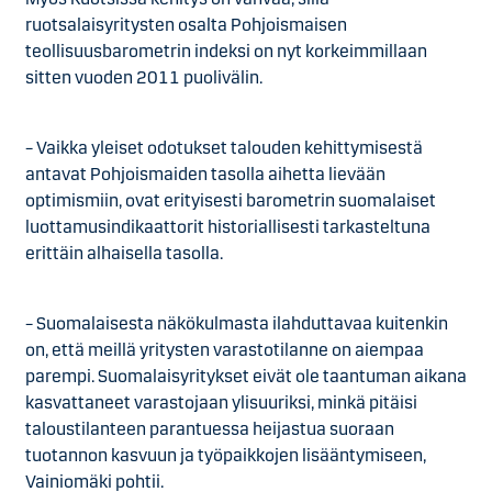
ruotsalaisyritysten osalta Pohjoismaisen
teollisuusbarometrin indeksi on nyt korkeimmillaan
sitten vuoden 2011 puolivälin.
– Vaikka yleiset odotukset talouden kehittymisestä
antavat Pohjoismaiden tasolla aihetta lievään
optimismiin, ovat erityisesti barometrin suomalaiset
luottamusindikaattorit historiallisesti tarkasteltuna
erittäin alhaisella tasolla.
– Suomalaisesta näkökulmasta ilahduttavaa kuitenkin
on, että meillä yritysten varastotilanne on aiempaa
parempi. Suomalaisyritykset eivät ole taantuman aikana
kasvattaneet varastojaan ylisuuriksi, minkä pitäisi
taloustilanteen parantuessa heijastua suoraan
tuotannon kasvuun ja työpaikkojen lisääntymiseen,
Vainiomäki pohtii.