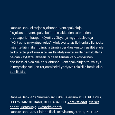
Danske Bank ei tarjoa sijoitusneuvontapalveluja
("sijoitusneuvontapalvelut") tai osakkeiden tai muiden
arvopaperien kaupankäynti-, välitys- ja myyntipalveluja
("välitys- ja myyntipalvelut") yhdysvaltalaisille henkilöille, jotka
määritellään jäljempänä, ja tämän verkkosivuston sisältö ei ole
tarkoitettu jaeltavaksi tällaisille yhdysvaltalaisille henkilöille tai
heidän käytettäväkseen. Mitään tämän verkkosivuston
sisällössä ei pidä tulkita sijoitusneuvontapalvelujen tai välitys-
ja myyntipalvelujen tarjoamiseksi yhdysvaltalaisille henkilöille.
Lue lisää »
Danske Bank A/S, Suomen sivuliike, Televisiokatu 1, PL 1243,
00075 DANSKE BANK, BIC: DABAFIHH.
Yhteystiedot
.
Yleiset
ehdot
.
Tietosuoja
.
Evästekäytäntö
.
Danske Bank A/S, Finland filial, Televisionsgatan 1, PL 1243,