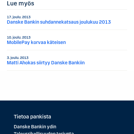
Lue myös
17. joulu. 2013
Danske Bankin suhdannekatsaus joulukuu 2013
10. joulu. 2013
MobilePay korvaa käteisen
3. joulu. 2013
Matti Ahokas siirtyy Danske Bankiin
Tietoa pankista
Danske Bankin ydin
Talousrikollisuuden torjunta