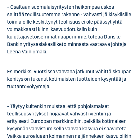
– Osaltaan suomalaisyritysten heikompaa uskoa
selittää teollisuutemme rakenne - vahvasti jälkisyklisille
toimialoille keskittynyt teollisuus ei ole päässyt yhtä
voimakkaasti kiinni kasvuodotuksiin kuin
kuluttajavetoisemmat naapurimme, toteaa Danske
Bankin yritysasiakasliiketoiminnasta vastaava johtaja
Leena Vainiomäki.
Esimerkiksi Ruotsissa vahvana jatkunut vähittäiskaupan
kehitys on tukenut kotimaisten tuotteiden kysyntää ja
tuotantovolyymeja.
– Täytyy kuitenkin muistaa, että pohjoismaiset
teollisuusyritykset nojaavat vahvasti vientiin ja
erityisesti Euroopan markkinoihin, pelkällä kotimaisen
kysynnän vahvistumisella vahvaa kasvua ei saavuteta.
Vaikka euroalueen kolmannen neljänneksen kasvu olikin