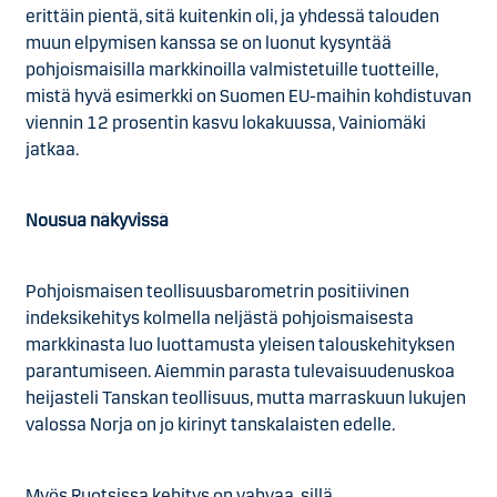
erittäin pientä, sitä kuitenkin oli, ja yhdessä talouden
muun elpymisen kanssa se on luonut kysyntää
pohjoismaisilla markkinoilla valmistetuille tuotteille,
mistä hyvä esimerkki on Suomen EU-maihin kohdistuvan
viennin 12 prosentin kasvu lokakuussa, Vainiomäki
jatkaa.
Nousua näkyvissä
Pohjoismaisen teollisuusbarometrin positiivinen
indeksikehitys kolmella neljästä pohjoismaisesta
markkinasta luo luottamusta yleisen talouskehityksen
parantumiseen. Aiemmin parasta tulevaisuudenuskoa
heijasteli Tanskan teollisuus, mutta marraskuun lukujen
valossa Norja on jo kirinyt tanskalaisten edelle.
Myös Ruotsissa kehitys on vahvaa, sillä