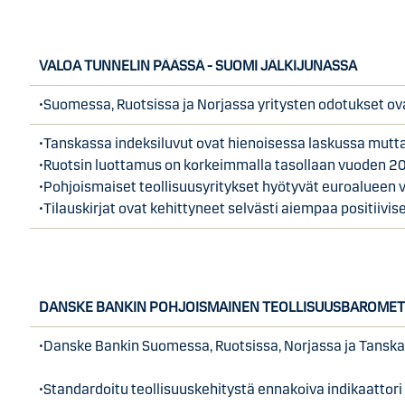
VALOA TUNNELIN PÄÄSSÄ - SUOMI JÄLKIJUNASSA
•Suomessa, Ruotsissa ja Norjassa yritysten odotukset o
•Tanskassa indeksiluvut ovat hienoisessa laskussa mutta 
•Ruotsin luottamus on korkeimmalla tasollaan vuoden 20
•Pohjoismaiset teollisuusyritykset hyötyvät euroalueen 
•Tilauskirjat ovat kehittyneet selvästi aiempaa positi
DANSKE BANKIN POHJOISMAINEN TEOLLISUUSBAROMET
•Danske Bankin Suomessa, Ruotsissa, Norjassa ja Tanska
•Standardoitu teollisuuskehitystä ennakoiva indikaattori