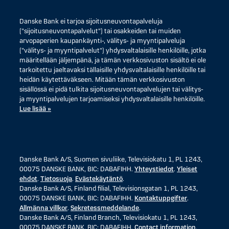
Danske Bank ei tarjoa sijoitusneuvontapalveluja
("sijoitusneuvontapalvelut") tai osakkeiden tai muiden
arvopaperien kaupankäynti-, välitys- ja myyntipalveluja
("välitys- ja myyntipalvelut") yhdysvaltalaisille henkilöille, jotka
määritellään jäljempänä, ja tämän verkkosivuston sisältö ei ole
tarkoitettu jaeltavaksi tällaisille yhdysvaltalaisille henkilöille tai
heidän käytettäväkseen. Mitään tämän verkkosivuston
sisällössä ei pidä tulkita sijoitusneuvontapalvelujen tai välitys-
ja myyntipalvelujen tarjoamiseksi yhdysvaltalaisille henkilöille.
Lue lisää »
Danske Bank A/S, Suomen sivuliike, Televisiokatu 1, PL 1243,
00075 DANSKE BANK, BIC: DABAFIHH.
Yhteystiedot
.
Yleiset
ehdot
.
Tietosuoja
.
Evästekäytäntö
.
Danske Bank A/S, Finland filial, Televisionsgatan 1, PL 1243,
00075 DANSKE BANK, BIC: DABAFIHH.
Kontaktuppgifter
.
Allmänna villkor
.
Sekretessmeddelande
.
Danske Bank A/S, Finland Branch, Televisiokatu 1, PL 1243,
00075 DANSKE BANK, BIC: DABAFIHH.
Contact information
.