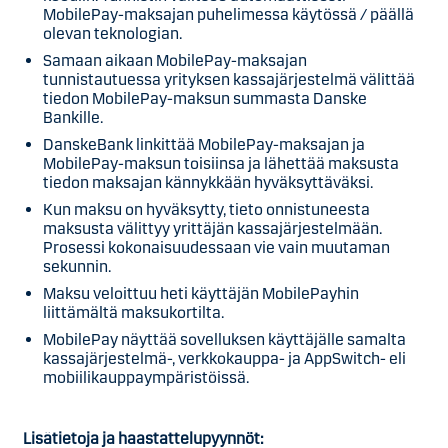
MobilePay-maksajan puhelimessa käytössä / päällä
olevan teknologian.
Samaan aikaan MobilePay-maksajan
tunnistautuessa yrityksen kassajärjestelmä välittää
tiedon MobilePay-maksun summasta Danske
Bankille.
DanskeBank linkittää MobilePay-maksajan ja
MobilePay-maksun toisiinsa ja lähettää maksusta
tiedon maksajan kännykkään hyväksyttäväksi.
Kun maksu on hyväksytty, tieto onnistuneesta
maksusta välittyy yrittäjän kassajärjestelmään.
Prosessi kokonaisuudessaan vie vain muutaman
sekunnin.
Maksu veloittuu heti käyttäjän MobilePayhin
liittämältä maksukortilta.
MobilePay näyttää sovelluksen käyttäjälle samalta
kassajärjestelmä-, verkkokauppa- ja AppSwitch- eli
mobiilikauppaympäristöissä.
Lisätietoja ja haastattelupyynnöt: