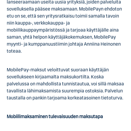
lanseeraamaan useita uusia yrityksiä, joiden palveluita
sovelluksella pääsee maksamaan. MobilePayn ehdoton
etu on se, että sen yritysratkaisu toimii samalla tavoin
niin kauppa-, verkkokauppa- ja
mobiilikauppaympäristössä ja tarjoaa käyttäjälle aina
saman, yhtä helpon käyttäjäkokemuksen, MobilePay
myynti- ja kumppanuustiimin johtaja Anniina Heinonen
toteaa.
MobilePay-maksut veloittuvat suoraan käyttäjän
sovellukseen kirjaamalta maksukortilta. Koska
palvelussa on mahdollista tunnistautua, voi sillä maksaa
tavallista lähimaksamista suurempia ostoksia. Palvelun
taustalla on pankin tarjoama korkeatasoinen tietoturva.
Mobiilimaksaminen tulevaisuuden maksutapa