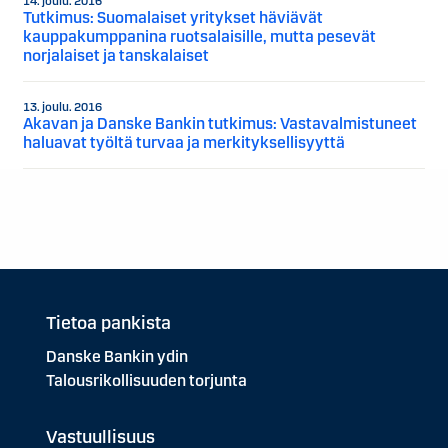
14. joulu. 2016
Tutkimus: Suomalaiset yritykset häviävät
kauppakumppanina ruotsalaisille, mutta pesevät
norjalaiset ja tanskalaiset
13. joulu. 2016
Akavan ja Danske Bankin tutkimus: Vastavalmistuneet
haluavat työltä turvaa ja merkityksellisyyttä
Tietoa pankista
Danske Bankin ydin
Talousrikollisuuden torjunta
Vastuullisuus