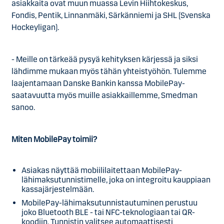
asiakkaita ovat muun muassa Levin Hiihtokeskus,
Fondis, Pentik, Linnanmäki, Särkänniemi ja SHL (Svenska
Hockeyligan).
- Meille on tärkeää pysyä kehityksen kärjessä ja siksi
lähdimme mukaan myös tähän yhteistyöhön. Tulemme
laajentamaan Danske Bankin kanssa MobilePay-
saatavuutta myös muille asiakkaillemme, Smedman
sanoo.
Miten MobilePay toimii?
Asiakas näyttää mobiililaitettaan MobilePay-
lähimaksutunnistimelle, joka on integroitu kauppiaan
kassajärjestelmään.
MobilePay-lähimaksutunnistautuminen perustuu
joko Bluetooth BLE - tai NFC-teknologiaan tai QR-
koodiin. Tunnistin valitsee automaattisesti