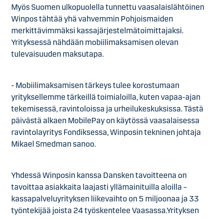
Myös Suomen ulkopuolella tunnettu vaasalaislähtöinen
Winpos tähtää yhä vahvemmin Pohjoismaiden
merkittävimmäksi kassajärjestelmätoimittajaksi.
Yrityksessä nähdään mobiilimaksamisen olevan
tulevaisuuden maksutapa.
- Mobiilimaksamisen tärkeys tulee korostumaan
yrityksellemme tärkeillä toimialoilla, kuten vapaa-ajan
tekemisessä, ravintoloissa ja urheilukeskuksissa. Tästä
päivästä alkaen MobilePay on käytössä vaasalaisessa
ravintolayritys Fondiksessa, Winposin tekninen johtaja
Mikael Smedman sanoo.
Yhdessä Winposin kanssa Dansken tavoitteena on
tavoittaa asiakkaita laajasti yllämainituilla aloilla –
kassapalveluyrityksen liikevaihto on 5 miljoonaa ja 33
työntekijää joista 24 työskentelee Vaasassa.Yrityksen