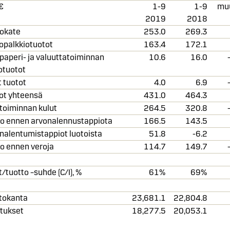
 €
1-9
1-9
mu
2019
2018
okate
253.0
269.3
opalkkiotuotot
163.4
172.1
paperi- ja valuuttatoiminnan
10.6
16.0
otuotot
 tuotot
4.0
6.9
ot yhteensä
431.0
464.3
etoiminnan kulut
264.5
320.8
to ennen arvonalennustappiota
166.5
143.5
nalentumistappiot luotoista
51.8
-6.2
to ennen veroja
114.7
149.7
t/tuotto –suhde (C/I), %
61%
69%
tokanta
23,681.1
22,804.8
etukset
18,277.5
20,053.1