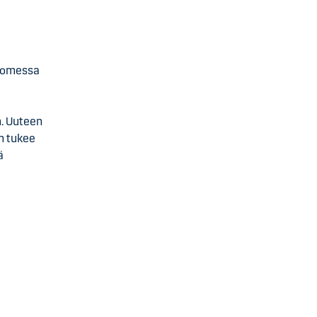
Suomessa
n. Uuteen
an tukee
ä