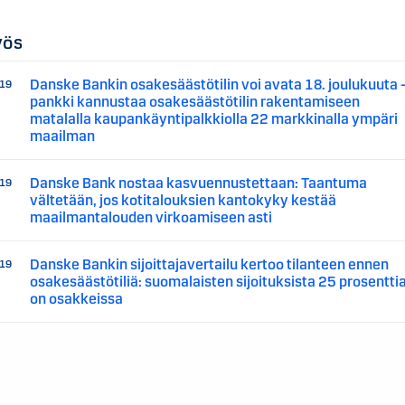
yös
Danske Bankin osakesäästötilin voi avata 18. joulukuuta 
019
pankki kannustaa osakesäästötilin rakentamiseen
matalalla kaupankäyntipalkkiolla 22 markkinalla ympäri
maailman
Danske Bank nostaa kasvuennustettaan: Taantuma
019
vältetään, jos kotitalouksien kantokyky kestää
maailmantalouden virkoamiseen asti
Danske Bankin sijoittajavertailu kertoo tilanteen ennen
019
osakesäästötiliä: suomalaisten sijoituksista 25 prosentti
on osakkeissa