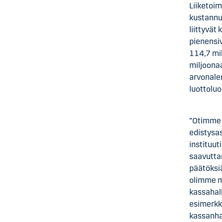
Liiketoi
kustannu
liittyvät
pienensiv
114,7 mi
miljoona
arvonalen
luottoluo
”Otimme 
edistysas
instituut
saavutta
päätöksiä
olimme m
kassahall
esimerkki
kassanhal