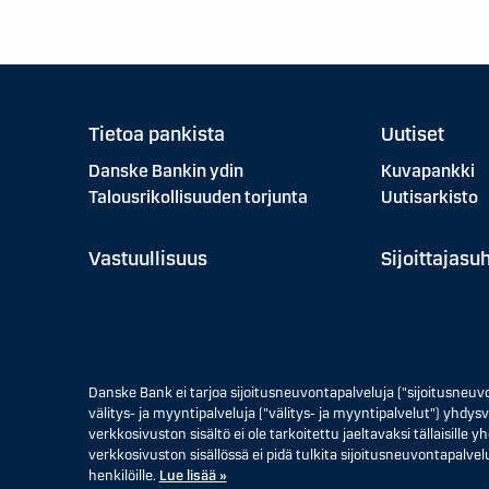
Tietoa pankista
Uutiset
Danske Bankin ydin
Kuvapankki
Talousrikollisuuden torjunta
Uutisarkisto
Vastuullisuus
Sijoittajasu
Danske Bank ei tarjoa sijoitusneuvontapalveluja ("sijoitusneuv
välitys- ja myyntipalveluja ("välitys- ja myyntipalvelut") yhdysva
verkkosivuston sisältö ei ole tarkoitettu jaeltavaksi tällaisille
verkkosivuston sisällössä ei pidä tulkita sijoitusneuvontapalvelu
henkilöille.
Lue lisää »