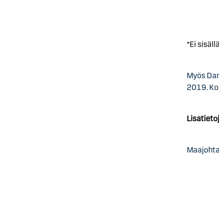
*Ei sisäl
Myös Dan
2019. Ko
Lisätieto
Maajohta