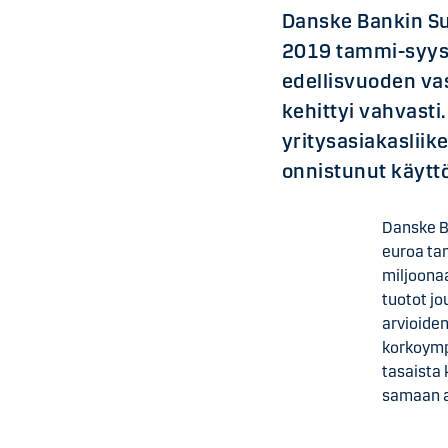
Danske Bankin Su
2019 tammi-syysk
edellisvuoden va
kehittyi vahvasti
yritysasiakasliik
onnistunut käyttö
Danske B
euroa ta
miljoona
tuotot jo
arvioide
korkoymp
tasaista
samaan a