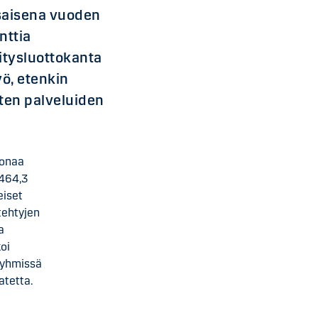
saisena vuoden
nttia
itysluottokanta
yö, etenkin
sten palveluiden
oonaa
(464,3
eiset
tehtyjen
a
oi
ryhmissä
atetta.