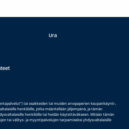
Ura
hteet
ontapalvelut") tai osakkeiden tai muiden arvopaperien kaupankäynti-,
ltalaisille henkilöille, jotka määritellään jäljempänä, ja tämän
 yhdysvaltalaisille henkilöille tai heidän käytettäväkseen. Mitään tämän
jen tai välitys- ja myyntipalvelujen tarjoamiseksi yhdysvaltalaisille