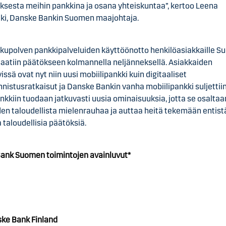
ksesta meihin pankkina ja osana yhteiskuntaa”, kertoo Leena
ki, Danske Bankin Suomen maajohtaja.
kupolven pankkipalveluiden käyttöönotto henkilöasiakkaille 
 saatiin päätökseen kolmannella neljänneksellä. Asiakkaiden
issä ovat nyt niin uusi mobiilipankki kuin digitaaliset
nistusratkaisut ja Danske Bankin vanha mobiilipankki suljettii
nkkiin tuodaan jatkuvasti uusia ominaisuuksia, jotta se osalta
den taloudellista mielenrauhaa ja auttaa heitä tekemään entist
taloudellisia päätöksiä.
ank Suomen toimintojen avainluvut*
ke Bank Fin
land