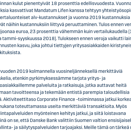
minnan kulut pienentyivät 18 prosenttia edellisvuodesta. Vuon
ksia kasvattivat Mandatum Lifen kanssa tehtyyn yhteistyöso
 kertaluonteiset alv-kustannukset ja vuonna 2019 kustannuksia
ät näihin kustannuksiin liittyvä peruuttaminen. Tulos ennen ver
ljoonaa euroa, 23 prosenttia vähemmän kuin vertailukaudella 
a tammi-syyskuussa 2018). Tulokseen ennen veroja vaikutti lai
nusten kasvu, joka johtui tiettyjen yritysasiakkaiden kiristynei
kituksista.
vuoden 2019 kolmannella vuosineljänneksellä merkittäviä
kelia, etenkin pyrkimyksessämme tarjota yritys- ja
ioasiakkaillemme palveluita ja ratkaisuja, jotka auttavat heitä
maan tavoitteensa ja tekemään entistä parempia taloudellisia
. Aktiviteettitaso Corporate Finance –toiminnassa jatkui korkea
ukana toteuttamassa useita merkittäviä transaktioita. Myös
intapalveluiden myönteinen kehitys jatkui, ja siitä loistavana
nä on se, että Danske Bank valittiin Suomen valtion ensisijaise
linta- ja säilytyspalveluiden tarjoajaksi. Meille tämä on tärkeä