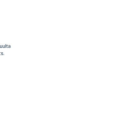
uulta
s.