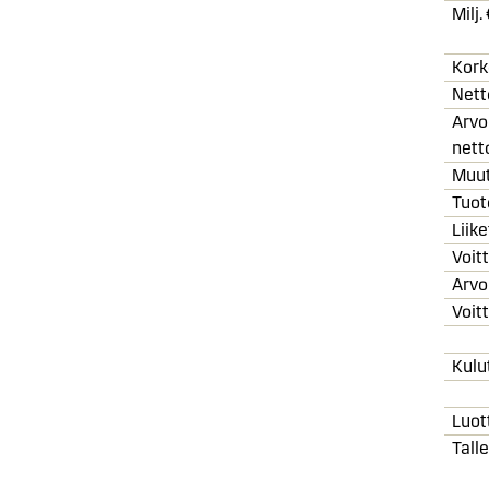
Milj.
Kork
Nett
Arvo
nett
Muut
Tuot
Liik
Voit
Arvo
Voit
Kulu
Luot
Tall