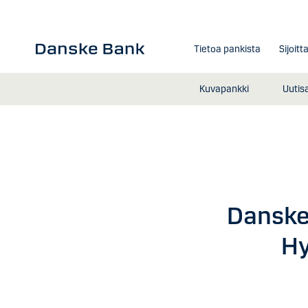
Siirry sisältöön
Tietoa pankista
Sijoitt
Kuvapankki
Uutis
Danske
Hy