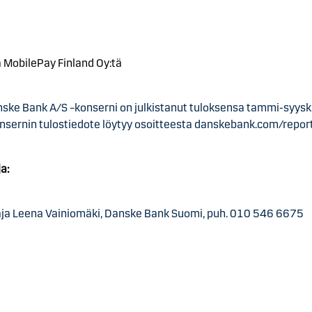
lä MobilePay Finland Oy:tä
ske Bank A/S –konserni on julkistanut tuloksensa tammi-syysk
nsernin tulostiedote löytyy osoitteesta danskebank.com/report
ja:
ja Leena Vainiomäki, Danske Bank Suomi, puh. 010 546 6675