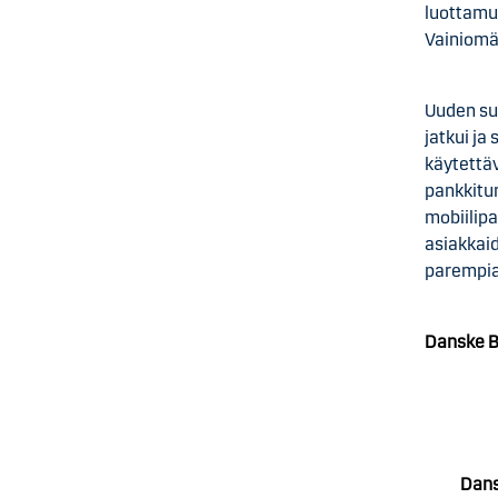
luottamu
Vainiomä
Uuden su
jatkui ja
käytettäv
pankkitun
mobiilipa
asiakkai
parempia 
Danske B
Dans