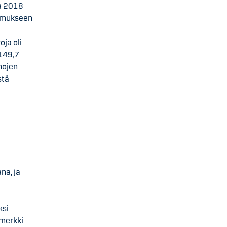
na 2018
pimukseen
oja oli
(149,7
nojen
stä
na, ja
ksi
 merkki