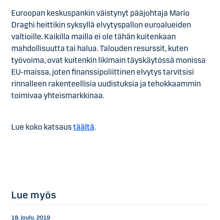
Euroopan keskuspankin väistynyt pääjohtaja Mario
Draghi heittikin syksyllä elvytyspallon euroalueiden
valtioille. Kaikilla mailla ei ole tähän kuitenkaan
mahdollisuutta tai halua. Talouden resurssit, kuten
työvoima, ovat kuitenkin likimain täyskäytössä monissa
EU-maissa, joten finanssipoliittinen elvytys tarvitsisi
rinnalleen rakenteellisia uudistuksia ja tehokkaammin
toimivaa yhteismarkkinaa.
Lue koko katsaus
täältä
.
Lue myös
18. joulu. 2019