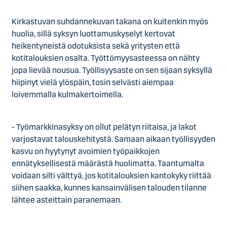
Kirkastuvan suhdannekuvan takana on kuitenkin myös
huolia, sillä syksyn luottamuskyselyt kertovat
heikentyneistä odotuksista sekä yritysten että
kotitalouksien osalta. Työttömyysasteessa on nähty
jopa lievää nousua. Työllisyysaste on sen sijaan syksyllä
hiipinyt vielä ylöspäin, tosin selvästi aiempaa
loivemmalla kulmakertoimella.
- Työmarkkinasyksy on ollut pelätyn riitaisa, ja lakot
varjostavat talouskehitystä. Samaan aikaan työllisyyden
kasvu on hyytynyt avoimien työpaikkojen
ennätyksellisestä määrästä huolimatta. Taantumalta
voidaan silti välttyä, jos kotitalouksien kantokyky riittää
siihen saakka, kunnes kansainvälisen talouden tilanne
lähtee asteittain paranemaan.