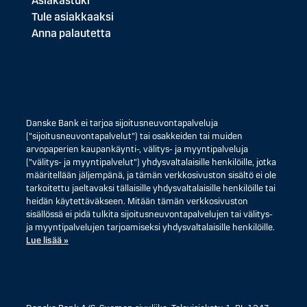
Asiakastuki
Tule asiakkaaksi
Anna palautetta
Danske Bank ei tarjoa sijoitusneuvontapalveluja
("sijoitusneuvontapalvelut") tai osakkeiden tai muiden
arvopaperien kaupankäynti-, välitys- ja myyntipalveluja
("välitys- ja myyntipalvelut") yhdysvaltalaisille henkilöille, jotka
määritellään jäljempänä, ja tämän verkkosivuston sisältö ei ole
tarkoitettu jaeltavaksi tällaisille yhdysvaltalaisille henkilöille tai
heidän käytettäväkseen. Mitään tämän verkkosivuston
sisällössä ei pidä tulkita sijoitusneuvontapalvelujen tai välitys-
ja myyntipalvelujen tarjoamiseksi yhdysvaltalaisille henkilöille.
Lue lisää »