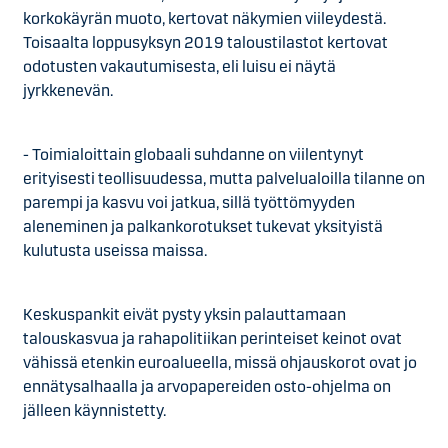
korkokäyrän muoto, kertovat näkymien viileydestä.
Toisaalta loppusyksyn 2019 taloustilastot kertovat
odotusten vakautumisesta, eli luisu ei näytä
jyrkkenevän.
- Toimialoittain globaali suhdanne on viilentynyt
erityisesti teollisuudessa, mutta palvelualoilla tilanne on
parempi ja kasvu voi jatkua, sillä työttömyyden
aleneminen ja palkankorotukset tukevat yksityistä
kulutusta useissa maissa.
Keskuspankit eivät pysty yksin palauttamaan
talouskasvua ja rahapolitiikan perinteiset keinot ovat
vähissä etenkin euroalueella, missä ohjauskorot ovat jo
ennätysalhaalla ja arvopapereiden osto-ohjelma on
jälleen käynnistetty.