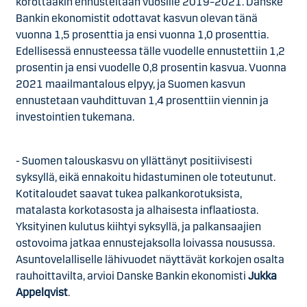
korottaakin ennusteitaan vuosille 2019–2021. Danske
Bankin ekonomistit odottavat kasvun olevan tänä
vuonna 1,5 prosenttia ja ensi vuonna 1,0 prosenttia.
Edellisessä ennusteessa tälle vuodelle ennustettiin 1,2
prosentin ja ensi vuodelle 0,8 prosentin kasvua. Vuonna
2021 maailmantalous elpyy, ja Suomen kasvun
ennustetaan vauhdittuvan 1,4 prosenttiin viennin ja
investointien tukemana.
- Suomen talouskasvu on yllättänyt positiivisesti
syksyllä, eikä ennakoitu hidastuminen ole toteutunut.
Kotitaloudet saavat tukea palkankorotuksista,
matalasta korkotasosta ja alhaisesta inflaatiosta.
Yksityinen kulutus kiihtyi syksyllä, ja palkansaajien
ostovoima jatkaa ennustejaksolla loivassa nousussa.
Asuntovelalliselle lähivuodet näyttävät korkojen osalta
rauhoittavilta, arvioi Danske Bankin ekonomisti
Jukka
Appelqvist
.