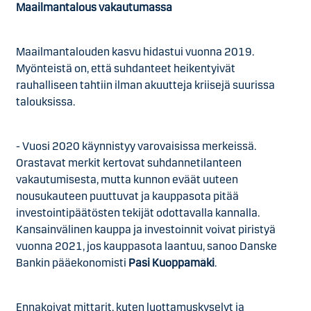
Maailmantalous vakautumassa
Maailmantalouden kasvu hidastui vuonna 2019.
Myönteistä on, että suhdanteet heikentyivät
rauhalliseen tahtiin ilman akuutteja kriisejä suurissa
talouksissa.
- Vuosi 2020 käynnistyy varovaisissa merkeissä.
Orastavat merkit kertovat suhdannetilanteen
vakautumisesta, mutta kunnon eväät uuteen
nousukauteen puuttuvat ja kauppasota pitää
investointipäätösten tekijät odottavalla kannalla.
Kansainvälinen kauppa ja investoinnit voivat piristyä
vuonna 2021, jos kauppasota laantuu, sanoo Danske
Bankin pääekonomisti
Pasi Kuoppamäki
.
Ennakoivat mittarit, kuten luottamuskyselyt ja