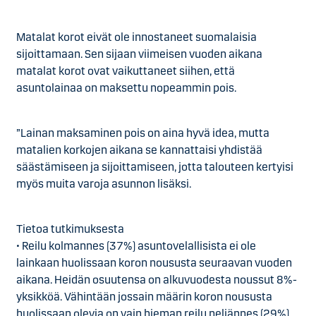
Matalat korot eivät ole innostaneet suomalaisia
sijoittamaan. Sen sijaan viimeisen vuoden aikana
matalat korot ovat vaikuttaneet siihen, että
asuntolainaa on maksettu nopeammin pois.
”Lainan maksaminen pois on aina hyvä idea, mutta
matalien korkojen aikana se kannattaisi yhdistää
säästämiseen ja sijoittamiseen, jotta talouteen kertyisi
myös muita varoja asunnon lisäksi.
Tietoa tutkimuksesta
•
Reilu kolmannes (37%) asuntovelallisista ei ole
lainkaan huolissaan koron noususta seuraavan vuoden
aikana. Heidän osuutensa on alkuvuodesta noussut 8%-
yksikköä. Vähintään jossain määrin koron noususta
huolissaan olevia on vain hieman reilu neljännes (29%).