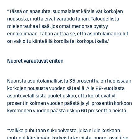
”Tässä on epäsuhta: suomalaiset kärsisivät korkojen
noususta, mutta eivät varaudu tähän. Taloudellista
mielenrauhaa lisää, jos omat menonsa pystyy
ennakoimaan. Tähän auttaa se, että asuntolainan kulut
on vakioitu kiinteällä korolla tai korkoputkella.”
Nuoret varautuvat eniten
Nuorista asuntolainallisista 35 prosenttia on huolissaan
korkojen noususta vuoden säteellä. Alle 29-vuotiasta
asuntovelallisista puolet uskoo, että korot ovat yli
prosentin kolmen vuoden päästä ja yli prosentin korkoon
kymmenen vuoden päästä uskoo 60 prosenttia heistä.
”Vaikka puhutaan sukupolvesta, joka ei ole koskaan
joutunut kärsimään korkeista koroista, nuoret ovat itse