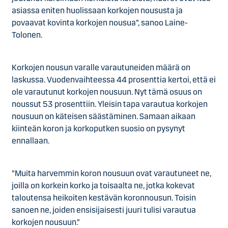
asiassa eniten huolissaan korkojen noususta ja
povaavat kovinta korkojen nousua”, sanoo Laine-
Tolonen.
Korkojen nousun varalle varautuneiden määrä on
laskussa. Vuodenvaihteessa 44 prosenttia kertoi, että ei
ole varautunut korkojen nousuun. Nyt tämä osuus on
noussut 53 prosenttiin. Yleisin tapa varautua korkojen
nousuun on käteisen säästäminen. Samaan aikaan
kiinteän koron ja korkoputken suosio on pysynyt
ennallaan.
”Muita harvemmin koron nousuun ovat varautuneet ne,
joilla on korkein korko ja toisaalta ne, jotka kokevat
taloutensa heikoiten kestävän koronnousun. Toisin
sanoen ne, joiden ensisijaisesti juuri tulisi varautua
korkojen nousuun.”