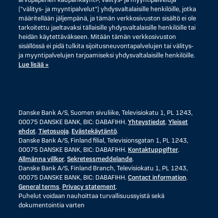
arvopaperien kaupankäynti-, välitys- ja myyntipalveluja
("välitys- ja myyntipalvelut") yhdysvaltalaisille henkilöille, jotka
määritellään jäljempänä, ja tämän verkkosivuston sisältö ei ole
tarkoitettu jaeltavaksi tällaisille yhdysvaltalaisille henkilöille tai
heidän käytettäväkseen. Mitään tämän verkkosivuston
sisällössä ei pidä tulkita sijoitusneuvontapalvelujen tai välitys-
ja myyntipalvelujen tarjoamiseksi yhdysvaltalaisille henkilöille.
Lue lisää »
Danske Bank A/S, Suomen sivuliike, Televisiokatu 1, PL 1243,
00075 DANSKE BANK, BIC: DABAFIHH.
Yhteystiedot
.
Yleiset
ehdot
.
Tietosuoja
.
Evästekäytäntö
.
Danske Bank A/S, Finland filial, Televisionsgatan 1, PL 1243,
00075 DANSKE BANK, BIC: DABAFIHH.
Kontaktuppgifter
.
Allmänna villkor
.
Sekretessmeddelande
.
Danske Bank A/S, Finland Branch, Televisiokatu 1, PL 1243,
00075 DANSKE BANK, BIC: DABAFIHH.
Contact information
.
General terms
.
Privacy statement
.
Puhelut voidaan nauhoittaa turvallisuussyistä sekä
dokumentointia varten