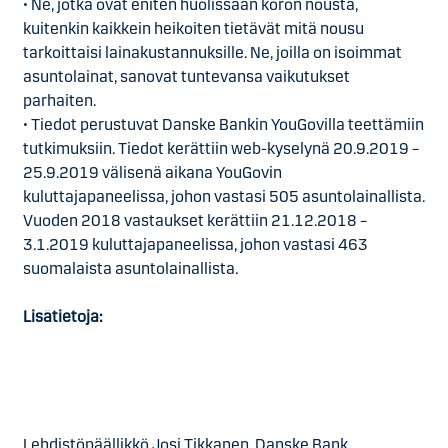
•
Ne, jotka ovat eniten huolissaan koron nousta,
kuitenkin kaikkein heikoiten tietävät mitä nousu
tarkoittaisi lainakustannuksille. Ne, joilla on isoimmat
asuntolainat, sanovat tuntevansa vaikutukset
parhaiten.
•
Tiedot perustuvat Danske Bankin YouGovilla teettämiin
tutkimuksiin. Tiedot kerättiin web-kyselynä 20.9.2019 –
25.9.2019 välisenä aikana YouGovin
kuluttajapaneelissa, johon vastasi 505 asuntolainallista.
Vuoden 2018 vastaukset kerättiin 21.12.2018 –
3.1.2019 kuluttajapaneelissa, johon vastasi 463
suomalaista asuntolainallista.
Lisätietoja:
Lehdistöpäällikkö Josi Tikkanen, Danske Bank,