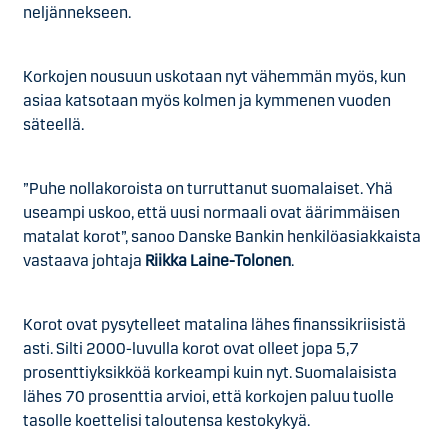
neljännekseen.
Korkojen nousuun uskotaan nyt vähemmän myös, kun
asiaa katsotaan myös kolmen ja kymmenen vuoden
säteellä.
”Puhe nollakoroista on turruttanut suomalaiset. Yhä
useampi uskoo, että uusi normaali ovat äärimmäisen
matalat korot”, sanoo Danske Bankin henkilöasiakkaista
vastaava johtaja
Riikka Laine-Tolonen
.
Korot ovat pysytelleet matalina lähes finanssikriisistä
asti. Silti 2000-luvulla korot ovat olleet jopa 5,7
prosenttiyksikköä korkeampi kuin nyt. Suomalaisista
lähes 70 prosenttia arvioi, että korkojen paluu tuolle
tasolle koettelisi taloutensa kestokykyä.