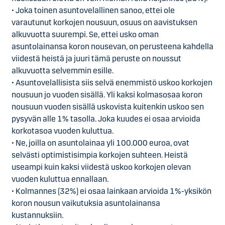
•
Joka toinen asuntovelallinen sanoo, ettei ole
varautunut korkojen nousuun, osuus on aavistuksen
alkuvuotta suurempi. Se, ettei usko oman
asuntolainansa koron nousevan, on perusteena kahdella
viidestä heistä ja juuri tämä peruste on noussut
alkuvuotta selvemmin esille.
•
Asuntovelallisista siis selvä enemmistö uskoo korkojen
nousuun jo vuoden sisällä. Yli kaksi kolmasosaa koron
nousuun vuoden sisällä uskovista kuitenkin uskoo sen
pysyvän alle 1% tasolla. Joka kuudes ei osaa arvioida
korkotasoa vuoden kuluttua.
•
Ne, joilla on asuntolainaa yli 100.000 euroa, ovat
selvästi optimistisimpia korkojen suhteen. Heistä
useampi kuin kaksi viidestä uskoo korkojen olevan
vuoden kuluttua ennallaan.
•
Kolmannes (32%) ei osaa lainkaan arvioida 1%-yksikön
koron nousun vaikutuksia asuntolainansa
kustannuksiin.