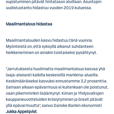
supistuminen pitävät hintatason aloillaan. Asuntojen
uudistuotanto hidastuu vuoden 2019 kuluessa.
Maailmantalous hidastaa
Maailmantalouden kasvu hidastuu tänä vuonna.
Myönteistä on, että syksyllä alkanut suhdanteen
heikkeneminen on ainakin toistaiseksi pysähtynyt.
”Jarrutuksesta huolimatta maailmantalous kasvaa yhä
laaja-alaisesti kaikilla keskeisillä markkina-alueilla.
Keskimääräiseksi kasvuksi ennustamme 3,2 prosenttia.
Samaan aikaan epävarmuus ei kuitenkaan ole poistunut,
vaan pikemminkin lisääntynyt. Kiinan ja Yhdysvaltojen
kauppaneuvotteluiden kriisiytyminen ja brexit pitävät
yllä epävarmuutta”, sanoo Danske Bankin ekonomisti
Jukka Appelqvist
.