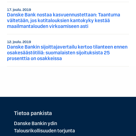
17. joulu. 2019
Danske Bank nostaa kasvuennustettaan: Taantuma
vältetään, jos kotitalouksien kantokyky kestää
maailmantalouden virkoamiseen asti
12. joulu. 2019
Danske Bankin sijoittajavertailu kertoo tilanteen ennen
osakesäästötiliä: suomalaisten sijoituksista 25
prosenttia on osakkeissa
Tietoa pankista
Danske Bankin ydin
Talousrikollisuuden torjunta