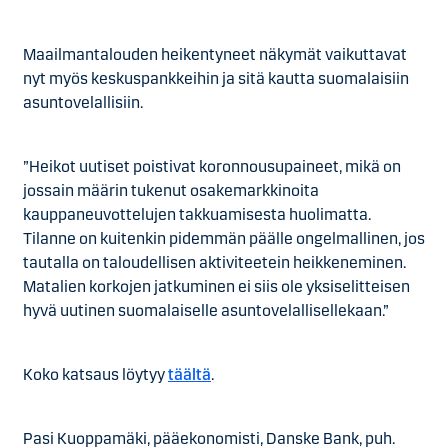
Maailmantalouden heikentyneet näkymät vaikuttavat
nyt myös keskuspankkeihin ja sitä kautta suomalaisiin
asuntovelallisiin.
”Heikot uutiset poistivat koronnousupaineet, mikä on
jossain määrin tukenut osakemarkkinoita
kauppaneuvottelujen takkuamisesta huolimatta.
Tilanne on kuitenkin pidemmän päälle ongelmallinen, jos
tautalla on taloudellisen aktiviteetein heikkeneminen.
Matalien korkojen jatkuminen ei siis ole yksiselitteisen
hyvä uutinen suomalaiselle asuntovelallisellekaan.”
Koko katsaus löytyy
täältä
.
Pasi Kuoppamäki, pääekonomisti, Danske Bank, puh.