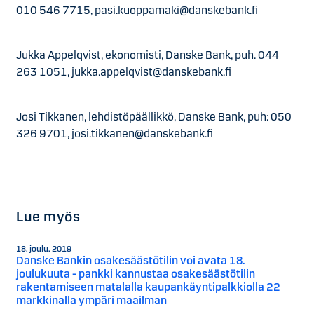
010 546 7715, pasi.kuoppamaki@danskebank.fi
Jukka Appelqvist, ekonomisti, Danske Bank, puh. 044
263 1051, jukka.appelqvist@danskebank.fi
Josi Tikkanen, lehdistöpäällikkö, Danske Bank, puh: 050
326 9701, josi.tikkanen@danskebank.fi
Lue myös
18. joulu. 2019
Danske Bankin osakesäästötilin voi avata 18.
joulukuuta - pankki kannustaa osakesäästötilin
rakentamiseen matalalla kaupankäyntipalkkiolla 22
markkinalla ympäri maailman