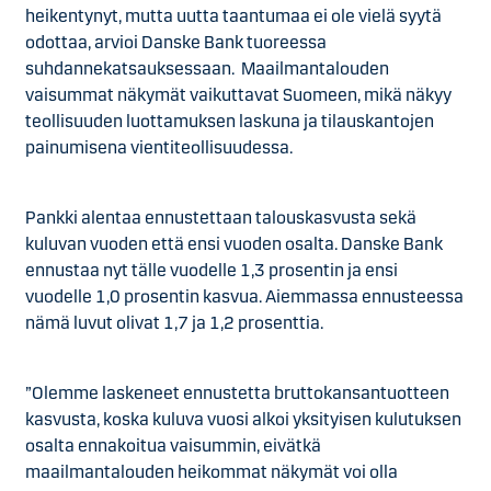
heikentynyt, mutta uutta taantumaa ei ole vielä syytä
odottaa, arvioi Danske Bank tuoreessa
suhdannekatsauksessaan. Maailmantalouden
vaisummat näkymät vaikuttavat Suomeen, mikä näkyy
teollisuuden luottamuksen laskuna ja tilauskantojen
painumisena vientiteollisuudessa.
Pankki alentaa ennustettaan talouskasvusta sekä
kuluvan vuoden että ensi vuoden osalta. Danske Bank
ennustaa nyt tälle vuodelle 1,3 prosentin ja ensi
vuodelle 1,0 prosentin kasvua. Aiemmassa ennusteessa
nämä luvut olivat 1,7 ja 1,2 prosenttia.
”Olemme laskeneet ennustetta bruttokansantuotteen
kasvusta, koska kuluva vuosi alkoi yksityisen kulutuksen
osalta ennakoitua vaisummin, eivätkä
maailmantalouden heikommat näkymät voi olla