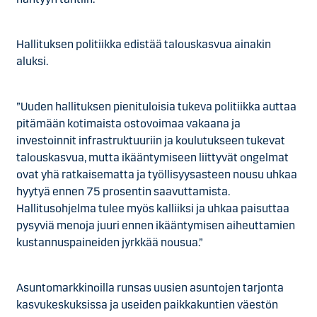
Hallituksen politiikka edistää talouskasvua ainakin
aluksi.
”Uuden hallituksen pienituloisia tukeva politiikka auttaa
pitämään kotimaista ostovoimaa vakaana ja
investoinnit infrastruktuuriin ja koulutukseen tukevat
talouskasvua, mutta ikääntymiseen liittyvät ongelmat
ovat yhä ratkaisematta ja työllisyysasteen nousu uhkaa
hyytyä ennen 75 prosentin saavuttamista.
Hallitusohjelma tulee myös kalliiksi ja uhkaa paisuttaa
pysyviä menoja juuri ennen ikääntymisen aiheuttamien
kustannuspaineiden jyrkkää nousua.”
Asuntomarkkinoilla runsas uusien asuntojen tarjonta
kasvukeskuksissa ja useiden paikkakuntien väestön