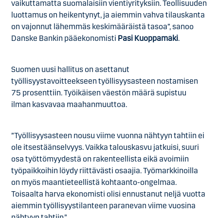
vaikuttamatta suomalaisiin vientiyrityksiin. Teollisuuden
luottamus on heikentynyt, ja aiemmin vahva tilauskanta
on vajonnut lähemmäs keskimääräistä tasoa”, sanoo
Danske Bankin pääekonomisti
Pasi Kuoppamäki
.
Suomen uusi hallitus on asettanut
työllisyystavoitteekseen työllisyysasteen nostamisen
75 prosenttiin. Työikäisen väestön määrä supistuu
ilman kasvavaa maahanmuuttoa.
”Työllisyysasteen nousu viime vuonna nähtyyn tahtiin ei
ole itsestäänselvyys. Vaikka talouskasvu jatkuisi, suuri
osa työttömyydestä on rakenteellista eikä avoimiin
työpaikkoihin löydy riittävästi osaajia. Työmarkkinoilla
on myös maantieteellistä kohtaanto-ongelmaa.
Toisaalta harva ekonomisti olisi ennustanut neljä vuotta
aiemmin työllisyystilanteen paranevan viime vuosina
nähtyyn tahtiin.”