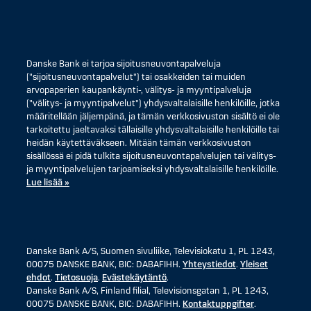
Danske Bank ei tarjoa sijoitusneuvontapalveluja
("sijoitusneuvontapalvelut") tai osakkeiden tai muiden
arvopaperien kaupankäynti-, välitys- ja myyntipalveluja
("välitys- ja myyntipalvelut") yhdysvaltalaisille henkilöille, jotka
määritellään jäljempänä, ja tämän verkkosivuston sisältö ei ole
tarkoitettu jaeltavaksi tällaisille yhdysvaltalaisille henkilöille tai
heidän käytettäväkseen. Mitään tämän verkkosivuston
sisällössä ei pidä tulkita sijoitusneuvontapalvelujen tai välitys-
ja myyntipalvelujen tarjoamiseksi yhdysvaltalaisille henkilöille.
Lue lisää »
Danske Bank A/S, Suomen sivuliike, Televisiokatu 1, PL 1243,
00075 DANSKE BANK, BIC: DABAFIHH.
Yhteystiedot
.
Yleiset
ehdot
.
Tietosuoja
.
Evästekäytäntö
.
Danske Bank A/S, Finland filial, Televisionsgatan 1, PL 1243,
00075 DANSKE BANK, BIC: DABAFIHH.
Kontaktuppgifter
.