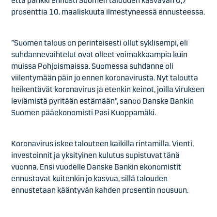
että pankki ennusti Suomen talouden kasvavan 0,7
prosenttia 10. maaliskuuta ilmestyneessä ennusteessa.
”Suomen talous on perinteisesti ollut syklisempi, eli
suhdannevaihtelut ovat olleet voimakkaampia kuin
muissa Pohjoismaissa. Suomessa suhdanne oli
viilentymään päin jo ennen koronavirusta. Nyt taloutta
heikentävät koronavirus ja etenkin keinot, joilla viruksen
leviämistä pyritään estämään”, sanoo Danske Bankin
Suomen pääekonomisti Pasi Kuoppamäki.
Koronavirus iskee talouteen kaikilla rintamilla. Vienti,
investoinnit ja yksityinen kulutus supistuvat tänä
vuonna. Ensi vuodelle Danske Bankin ekonomistit
ennustavat kuitenkin jo kasvua, sillä talouden
ennustetaan kääntyvän kahden prosentin nousuun.