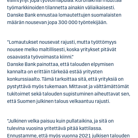
esiintynyt jopa työvoimapulaa. Koronakriisi muuttaa
työmarkkinoiden tilannetta ainakin väliaikaisesti.
Danske Bank ennustaa lomautettujen suomalaisten
määrän nousevan jopa 300 000 työntekijään.
”Lomautukset nousevat rajusti, mutta työttömyys
nousee melko maltillisesti, koska yritykset pitävät
osaavasta työvoimasta kiinni.”
Danske Bank painottaa, että talouden elpymisen
kannalta on erittäin tärkeää estää yritysten
konkurssiaalto. Tämä tarkoittaa sitä, että yrityksiä on
pystyttävä myös tukemaan. Mittavat ja välttämättömät
tukitoimet sekä talouden supistuminen aiheuttavat sen,
että Suomen julkinen talous velkaantuu rajusti.
”Julkinen velka paisuu kuin pullataikina, ja sitä on
tulevina vuosina yritettävä pitää kattilassa.
Ennustamme, että myös vuonna 2021 julkisen talouden