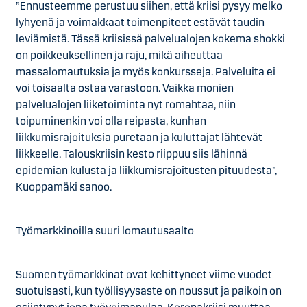
”Ennusteemme perustuu siihen, että kriisi pysyy melko
lyhyenä ja voimakkaat toimenpiteet estävät taudin
leviämistä. Tässä kriisissä palvelualojen kokema shokki
on poikkeuksellinen ja raju, mikä aiheuttaa
massalomautuksia ja myös konkursseja. Palveluita ei
voi toisaalta ostaa varastoon. Vaikka monien
palvelualojen liiketoiminta nyt romahtaa, niin
toipuminenkin voi olla reipasta, kunhan
liikkumisrajoituksia puretaan ja kuluttajat lähtevät
liikkeelle. Talouskriisin kesto riippuu siis lähinnä
epidemian kulusta ja liikkumisrajoitusten pituudesta”,
Kuoppamäki sanoo.
Työmarkkinoilla suuri lomautusaalto
Suomen työmarkkinat ovat kehittyneet viime vuodet
suotuisasti, kun työllisyysaste on noussut ja paikoin on