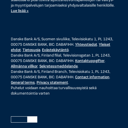
sisällössä ei pidä tulkita sijoitusneuvontapalvelujen tai välitys-
ja myyntipalvelujen tarjoamiseksi yhdysvaltalaisille henkilöille.
Lue lisää »
Danske Bank A/S, Suomen sivuliike, Televisiokatu 1, PL 1243,
00075 DANSKE BANK, BIC: DABAFIHH.
Yhteystiedot
.
Yleiset
ehdot
.
Tietosuoja
.
Evästekäytäntö
.
Danske Bank A/S, Finland filial, Televisionsgatan 1, PL 1243,
00075 DANSKE BANK, BIC: DABAFIHH.
Kontaktuppgifter
.
Allmänna villkor
.
Sekretessmeddelande
.
Danske Bank A/S, Finland Branch, Televisiokatu 1, PL 1243,
00075 DANSKE BANK, BIC: DABAFIHH.
Contact information
.
General terms
.
Privacy statement
.
Puhelut voidaan nauhoittaa turvallisuussyistä sekä
dokumentointia varten