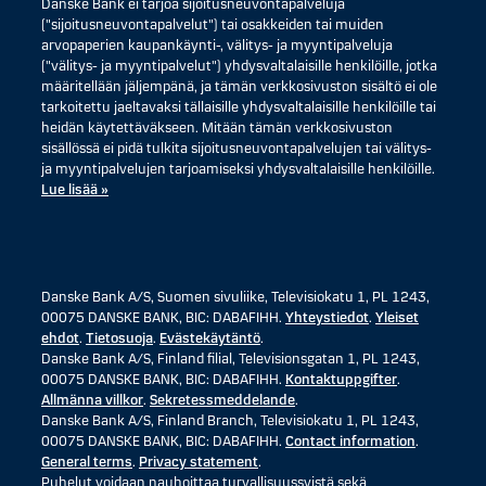
Danske Bank ei tarjoa sijoitusneuvontapalveluja
("sijoitusneuvontapalvelut") tai osakkeiden tai muiden
arvopaperien kaupankäynti-, välitys- ja myyntipalveluja
("välitys- ja myyntipalvelut") yhdysvaltalaisille henkilöille, jotka
määritellään jäljempänä, ja tämän verkkosivuston sisältö ei ole
tarkoitettu jaeltavaksi tällaisille yhdysvaltalaisille henkilöille tai
heidän käytettäväkseen. Mitään tämän verkkosivuston
sisällössä ei pidä tulkita sijoitusneuvontapalvelujen tai välitys-
ja myyntipalvelujen tarjoamiseksi yhdysvaltalaisille henkilöille.
Lue lisää »
Danske Bank A/S, Suomen sivuliike, Televisiokatu 1, PL 1243,
00075 DANSKE BANK, BIC: DABAFIHH.
Yhteystiedot
.
Yleiset
ehdot
.
Tietosuoja
.
Evästekäytäntö
.
Danske Bank A/S, Finland filial, Televisionsgatan 1, PL 1243,
00075 DANSKE BANK, BIC: DABAFIHH.
Kontaktuppgifter
.
Allmänna villkor
.
Sekretessmeddelande
.
Danske Bank A/S, Finland Branch, Televisiokatu 1, PL 1243,
00075 DANSKE BANK, BIC: DABAFIHH.
Contact information
.
General terms
.
Privacy statement
.
Puhelut voidaan nauhoittaa turvallisuussyistä sekä