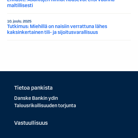
maltillisesti
10. joulu. 2025
Tutkimus: Miehillä on naisiin verrattuna lähes
kaksinkertainen tili- ja sijoitusvarallisuus
Tietoa pankista
Danske Bankin ydin
Talousrikollisuuden torjunta
Vastuullisuus