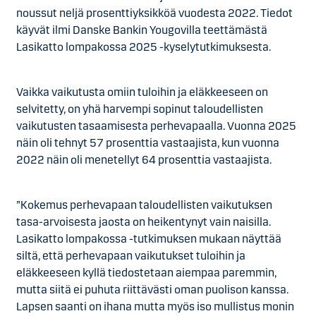
noussut neljä prosenttiyksikköä vuodesta 2022. Tiedot
käyvät ilmi Danske Bankin Yougovilla teettämästä
Lasikatto lompakossa 2025 -kyselytutkimuksesta.
Vaikka vaikutusta omiin tuloihin ja eläkkeeseen on
selvitetty, on yhä harvempi sopinut taloudellisten
vaikutusten tasaamisesta perhevapaalla. Vuonna 2025
näin oli tehnyt 57 prosenttia vastaajista, kun vuonna
2022 näin oli menetellyt 64 prosenttia vastaajista.
”Kokemus perhevapaan taloudellisten vaikutuksen
tasa-arvoisesta jaosta on heikentynyt vain naisilla.
Lasikatto lompakossa -tutkimuksen mukaan näyttää
siltä, että perhevapaan vaikutukset tuloihin ja
eläkkeeseen kyllä tiedostetaan aiempaa paremmin,
mutta siitä ei puhuta riittävästi oman puolison kanssa.
Lapsen saanti on ihana mutta myös iso mullistus monin