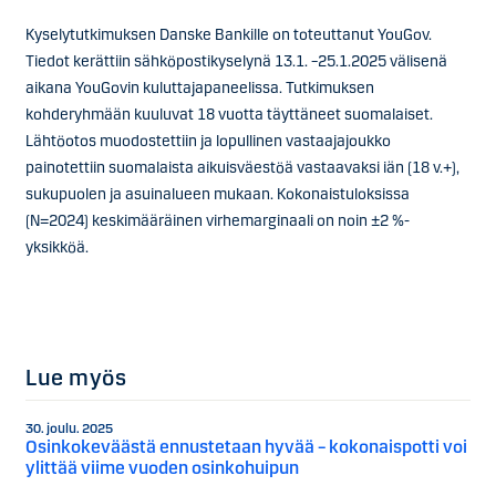
Kyselytutkimuksen Danske Bankille on toteuttanut YouGov.
Tiedot kerättiin sähköpostikyselynä 13.1. –25.1.2025 välisenä
aikana YouGovin kuluttajapaneelissa. Tutkimuksen
kohderyhmään kuuluvat 18 vuotta täyttäneet suomalaiset.
Lähtöotos muodostettiin ja lopullinen vastaajajoukko
painotettiin suomalaista aikuisväestöä vastaavaksi iän (18 v.+),
sukupuolen ja asuinalueen mukaan. Kokonaistuloksissa
(N=2024) keskimääräinen virhemarginaali on noin ±2 %-
yksikköä.
Lue myös
30. joulu. 2025
Osinkokeväästä ennustetaan hyvää – kokonaispotti voi
ylittää viime vuoden osinkohuipun