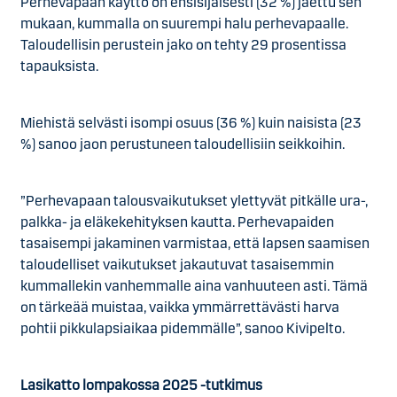
Perhevapaan käyttö on ensisijaisesti (32 %) jaettu sen
mukaan, kummalla on suurempi halu perhevapaalle.
Taloudellisin perustein jako on tehty 29 prosentissa
tapauksista.
Miehistä selvästi isompi osuus (36 %) kuin naisista (23
%) sanoo jaon perustuneen taloudellisiin seikkoihin.
”Perhevapaan talousvaikutukset ylettyvät pitkälle ura-,
palkka- ja eläkekehityksen kautta. Perhevapaiden
tasaisempi jakaminen varmistaa, että lapsen saamisen
taloudelliset vaikutukset jakautuvat tasaisemmin
kummallekin vanhemmalle aina vanhuuteen asti. Tämä
on tärkeää muistaa, vaikka ymmärrettävästi harva
pohtii pikkulapsiaikaa pidemmälle”, sanoo Kivipelto.
Lasikatto lompakossa 2025 -tutkimus