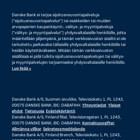
Danske Bank ei tarjoa sijoitusneuvontapalveluja
("sijoitusneuvontapalvelut") tai osakkeiden tai muiden
arvopaperien kaupankäynti-, välitys- ja myyntipalveluja
("välitys- ja myyntipalvelut") yhdysvaltalaisille henkilöille, jotka
määritellään jäljempänä, ja tämän verkkosivuston sisältö ei ole
tarkoitettu jaeltavaksi tällaisille yhdysvaltalaisille henkilöille tai
heidän käytettäväkseen. Mitään tämän verkkosivuston
sisällössä ei pidä tulkita sijoitusneuvontapalvelujen tai välitys-
ja myyntipalvelujen tarjoamiseksi yhdysvaltalaisille henkilöille.
Lue lisää »
Danske Bank A/S, Suomen sivuliike, Televisiokatu 1, PL 1243,
00075 DANSKE BANK, BIC: DABAFIHH.
Yhteystiedot
.
Yleiset
ehdot
.
Tietosuoja
.
Evästekäytäntö
.
Danske Bank A/S, Finland filial, Televisionsgatan 1, PL 1243,
00075 DANSKE BANK, BIC: DABAFIHH.
Kontaktuppgifter
.
Allmänna villkor
.
Sekretessmeddelande
.
Danske Bank A/S, Finland Branch, Televisiokatu 1, PL 1243,