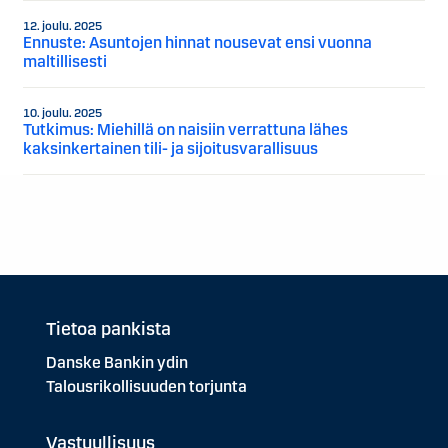
12. joulu. 2025
Ennuste: Asuntojen hinnat nousevat ensi vuonna
maltillisesti
10. joulu. 2025
Tutkimus: Miehillä on naisiin verrattuna lähes
kaksinkertainen tili- ja sijoitusvarallisuus
Tietoa pankista
Danske Bankin ydin
Talousrikollisuuden torjunta
Vastuullisuus