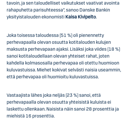
tavoin, ja sen taloudelliset vaikutukset vaativat avointa
rahapuhetta parisuhteessa”, sanoo Danske Bankin
yksityistalouden ekonomisti
Kaisa Kivipelto
.
Joka toisessa taloudessa (51 %) oli pienennetty
perhevapaalla olevan osuutta kotitalouden kulujen
maksusta perhevapaan ajaksi. Lisäksi joka viides (18 %)
sanoi kotitaloudellaan olevan yhteiset rahat, joten
kahdella kolmasosalla perhevapaa oli otettu huomioon
kuluvastuissa. Miehet kokivat selvästi naisia useammin,
että perhevapaa oli huomioitu kuluvastuissa.
Vastaajista lähes joka neljäs (23 %) sanoi, että
perhevapaalla olevan osuutta yhteisistä kuluista ei
laskettu ollenkaan. Naisista näin sanoi 28 prosenttia ja
miehistä 16 prosenttia.