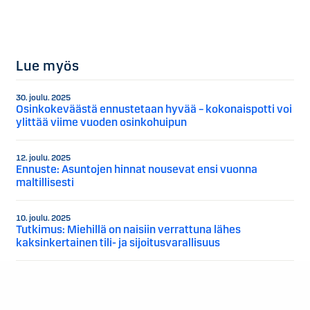
Lue myös
30. joulu. 2025
Osinkokeväästä ennustetaan hyvää – kokonaispotti voi
ylittää viime vuoden osinkohuipun
12. joulu. 2025
Ennuste: Asuntojen hinnat nousevat ensi vuonna
maltillisesti
10. joulu. 2025
Tutkimus: Miehillä on naisiin verrattuna lähes
kaksinkertainen tili- ja sijoitusvarallisuus