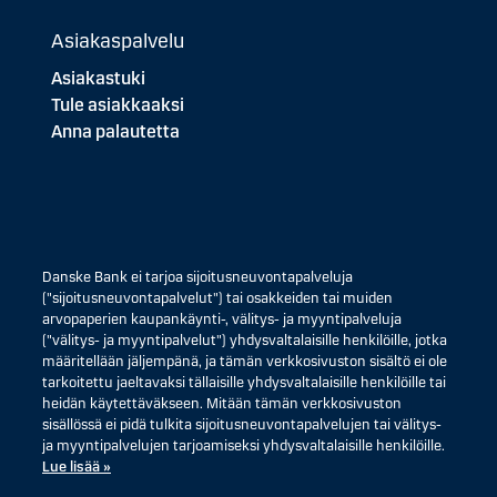
Asiakaspalvelu
Asiakastuki
Tule asiakkaaksi
Anna palautetta
Danske Bank ei tarjoa sijoitusneuvontapalveluja
("sijoitusneuvontapalvelut") tai osakkeiden tai muiden
arvopaperien kaupankäynti-, välitys- ja myyntipalveluja
("välitys- ja myyntipalvelut") yhdysvaltalaisille henkilöille, jotka
määritellään jäljempänä, ja tämän verkkosivuston sisältö ei ole
tarkoitettu jaeltavaksi tällaisille yhdysvaltalaisille henkilöille tai
heidän käytettäväkseen. Mitään tämän verkkosivuston
sisällössä ei pidä tulkita sijoitusneuvontapalvelujen tai välitys-
ja myyntipalvelujen tarjoamiseksi yhdysvaltalaisille henkilöille.
Lue lisää »