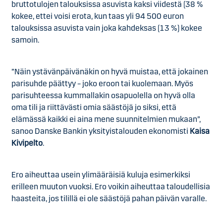
bruttotulojen talouksissa asuvista kaksi viidestä (38 %
kokee, ettei voisi erota, kun taas yli 94 500 euron
talouksissa asuvista vain joka kahdeksas (13 %) kokee
samoin.
”Näin ystävänpäivänäkin on hyvä muistaa, että jokainen
parisuhde päättyy – joko eroon tai kuolemaan. Myös
parisuhteessa kummallakin osapuolella on hyvä olla
oma tili ja riittävästi omia säästöjä jo siksi, että
elämässä kaikki ei aina mene suunnitelmien mukaan”,
sanoo Danske Bankin yksityistalouden ekonomisti
Kaisa
Kivipelto
.
Ero aiheuttaa usein ylimääräisiä kuluja esimerkiksi
erilleen muuton vuoksi. Ero voikin aiheuttaa taloudellisia
haasteita, jos tilillä ei ole säästöjä pahan päivän varalle.