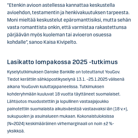
”Etenkin avioon astellessa kannattaa keskustella
avioehdon, testamentin ja henkivakuutuksen tarpeesta.
Moni mieltää keskustelut epäromanttisiksi, mutta sehän
vasta romanttista onkin, että varmistaa rakastettunsa
pärjäävän myös kuoleman tai avioeron osuessa
kohdalle”, sanoo Kaisa Kivipelto.
Lasikatto lompakossa 2025 -tutkimus
Kyselytutkimuksen Danske Bankille on toteuttanut YouGov.
Tiedot kerättiin sähköpostikyselynä 13.1. –25.1.2025 välisenä
aikana YouGovin kuluttajapaneelissa. Tutkimuksen
kohderyhmään kuuluvat 18 vuotta täyttäneet suomalaiset.
Lähtöotos muodostettiin ja lopullinen vastaajajoukko
painotettiin suomalaista aikuisväestöä vastaavaksi iän (18 v.+),
sukupuolen ja asuinalueen mukaan. Kokonaistuloksissa
(N=2024) keskimääräinen virhemarginaali on noin ±2 %-
yksikköä.