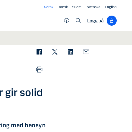
Norsk
Dansk
Suomi
Svenska
English
Logg på
 gir solid
dring med hensyn