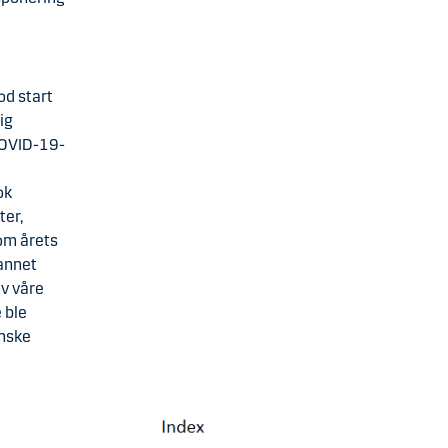
od start
ig
 COVID-19-
ok
ter,
nom årets
 annet
av våre
 ble
anske