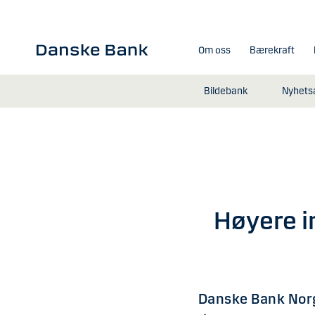
Gå til hovedinnhold
Om oss
Bærekraft
Bildebank
Nyhetsa
Høyere in
Danske Bank Norge