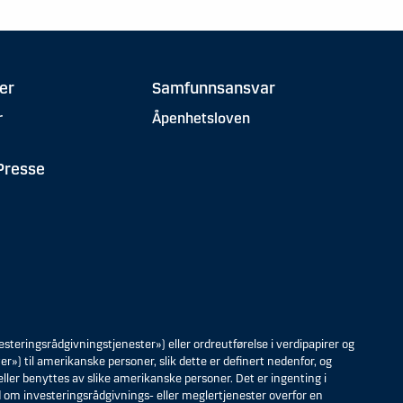
er
Samfunnsansvar
r
Åpenhetsloven
Presse
steringsrådgivningstjenester») eller ordreutførelse i verdipapirer og
») til amerikanske personer, slik dette er definert nedenfor, og
l eller benyttes av slike amerikanske personer. Det er ingenting i
d om investeringsrådgivnings- eller meglertjenester overfor en