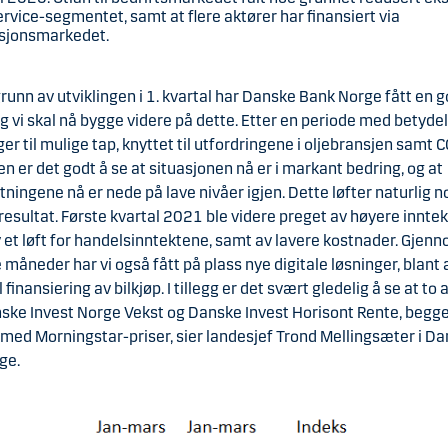
service-segmentet, samt at flere aktører har finansiert via
asjonsmarkedet.
runn av utviklingen i 1. kvartal har Danske Bank Norge fått en g
og vi skal nå bygge videre på dette. Etter en periode med betydel
er til mulige tap, knyttet til utfordringene i oljebransjen samt
 er det godt å se at situasjonen nå er i markant bedring, og at
ningene nå er nede på lave nivåer igjen. Dette løfter naturlig n
esultat. Første kvartal 2021 ble videre preget av høyere inntek
 et løft for handelsinntektene, samt av lavere kostnader. Gjen
e måneder har vi også fått på plass nye digitale løsninger, blant
l finansiering av bilkjøp. I tillegg er det svært gledelig å se at to 
nske Invest Norge Vekst og Danske Invest Horisont Rente, begge
med Morningstar-priser, sier landesjef Trond Mellingsæter i D
ge.