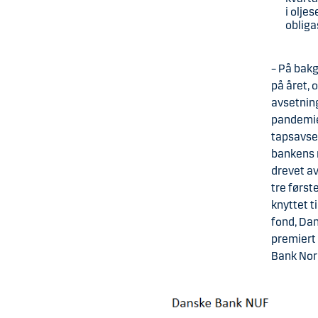
i olje
oblig
– På bakg
på året, 
avsetning
pandemien
tapsavset
bankens r
drevet av
tre først
knyttet ti
fond, Da
premiert 
Bank Nor