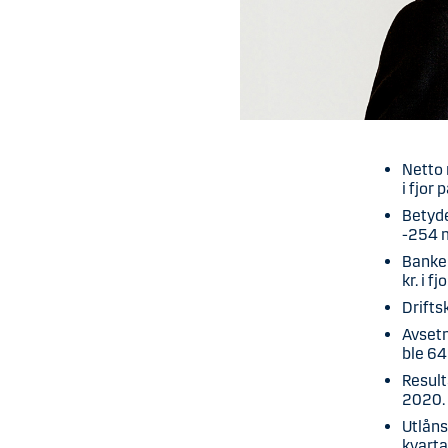
Netto 
i fjor
Betyde
-254 m
Banken
kr. i 
Driftsk
Avsetn
ble 64 
Result
2020
Utlåns
kvarta