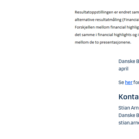
Danske Ba
april
Se
her
fo
Konta
Stian Ar
Danske 
stian.ar