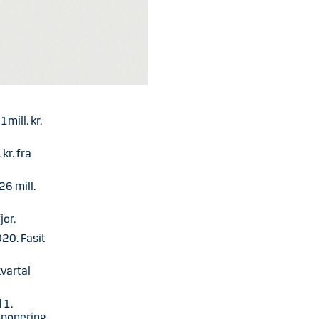
mill. kr.
kr. fra
26 mill.
jor.
20. Fasit
kvartal
 1.
ksponering