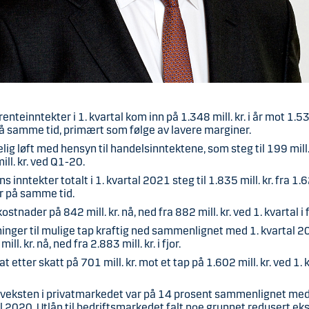
renteinntekter i 1. kvartal kom inn på 1.348 mill. kr. i år mot 1.531
 på samme tid, primært som følge av lavere marginer.
lig løft med hensyn til handelsinntektene, som steg til 199 mill. 
ill. kr. ved Q1-20.
s inntekter totalt i 1. kvartal 2021 steg til 1.835 mill. kr. fra 1.6
fjor på samme tid.
ostnader på 842 mill. kr. nå, ned fra 882 mill. kr. ved 1. kvartal i f
inger til mulige tap kraftig ned sammenlignet med 1. kvartal 20
mill. kr. nå, ned fra 2.883 mill. kr. i fjor.
at etter skatt på 701 mill. kr. mot et tap på 1.602 mill. kr. ved 1. 
.
veksten i privatmarkedet var på 14 prosent sammenlignet med
l 2020. Utlån til bedriftsmarkedet falt noe grunnet redusert e