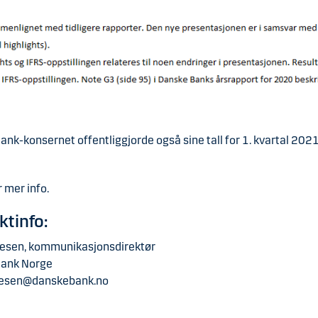
nk-konsernet offentliggjorde også sine tall for 1. kvartal 202
r mer info.
ktinfo:
nesen, kommunikasjonsdirektør
Bank Norge
nesen@danskebank.no