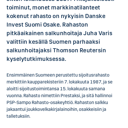
toiminut, monet markkinatilanteet
kokenut rahasto on nykyisin Danske
Invest Suomi Osake. Rahaston
pitkäaikainen salkunhoitaja Juha Varis
valittiin kesällä Suomen parhaaksi
salkunhoitajaksi Thomson Reutersin
kyselytutkimuksessa.
Ensimmäinen Suomeen perustettu sijoitusrahasto
merkittiin kaupparekisteriin 7. lokakuuta 1987, ja se
aloitti sijoitustoimintansa 15. lokakuuta samana
vuonna. Rahasto nimettiin Prestaksi, ja sitä hallinnoi
PSP-Sampo Rahasto-osakeyhtiö. Rahaston salkku
jakaantui joukkovelkakirjalainoihin, osakkeisiin ja
talletuksiin.