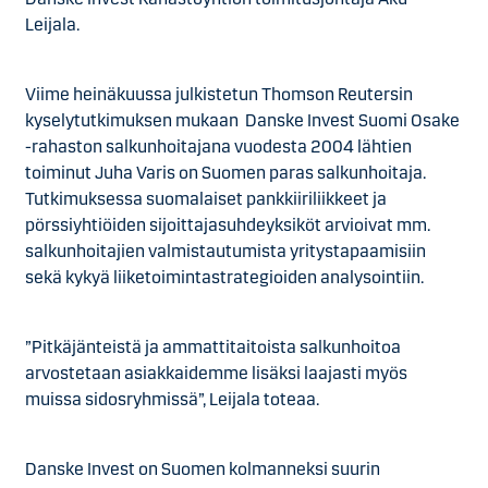
Leijala.
Viime heinäkuussa julkistetun Thomson Reutersin
kyselytutkimuksen mukaan Danske Invest Suomi Osake
-rahaston salkunhoitajana vuodesta 2004 lähtien
toiminut Juha Varis on Suomen paras salkunhoitaja.
Tutkimuksessa suomalaiset pankkiiriliikkeet ja
pörssiyhtiöiden sijoittajasuhdeyksiköt arvioivat mm.
salkunhoitajien valmistautumista yritystapaamisiin
sekä kykyä liiketoimintastrategioiden analysointiin.
”Pitkäjänteistä ja ammattitaitoista salkunhoitoa
arvostetaan asiakkaidemme lisäksi laajasti myös
muissa sidosryhmissä”, Leijala toteaa.
Danske Invest on Suomen kolmanneksi suurin