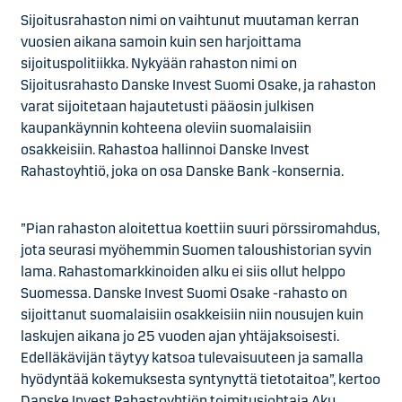
Sijoitusrahaston nimi on vaihtunut muutaman kerran
vuosien aikana samoin kuin sen harjoittama
sijoituspolitiikka. Nykyään rahaston nimi on
Sijoitusrahasto Danske Invest Suomi Osake, ja rahaston
varat sijoitetaan hajautetusti pääosin julkisen
kaupankäynnin kohteena oleviin suomalaisiin
osakkeisiin. Rahastoa hallinnoi Danske Invest
Rahastoyhtiö, joka on osa Danske Bank -konsernia.
”Pian rahaston aloitettua koettiin suuri pörssiromahdus,
jota seurasi myöhemmin Suomen taloushistorian syvin
lama. Rahastomarkkinoiden alku ei siis ollut helppo
Suomessa. Danske Invest Suomi Osake -rahasto on
sijoittanut suomalaisiin osakkeisiin niin nousujen kuin
laskujen aikana jo 25 vuoden ajan yhtäjaksoisesti.
Edelläkävijän täytyy katsoa tulevaisuuteen ja samalla
hyödyntää kokemuksesta syntynyttä tietotaitoa”, kertoo
Danske Invest Rahastoyhtiön toimitusjohtaja Aku