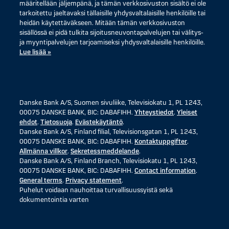
määritellään jäljempänä, ja tämän verkkosivuston sisältö ei ole
tarkoitettu jaeltavaksi tällaisille yhdysvaltalaisille henkilöille tai
heidän käytettäväkseen. Mitään tämän verkkosivuston
sisällössä ei pidä tulkita sijoitusneuvontapalvelujen tai välitys-
ja myyntipalvelujen tarjoamiseksi yhdysvaltalaisille henkilöille.
Lue lisää »
Danske Bank A/S, Suomen sivuliike, Televisiokatu 1, PL 1243,
00075 DANSKE BANK, BIC: DABAFIHH.
Yhteystiedot
.
Yleiset
ehdot
.
Tietosuoja
.
Evästekäytäntö
.
Danske Bank A/S, Finland filial, Televisionsgatan 1, PL 1243,
00075 DANSKE BANK, BIC: DABAFIHH.
Kontaktuppgifter
.
Allmänna villkor
.
Sekretessmeddelande
.
Danske Bank A/S, Finland Branch, Televisiokatu 1, PL 1243,
00075 DANSKE BANK, BIC: DABAFIHH.
Contact information
.
General terms
.
Privacy statement
.
Puhelut voidaan nauhoittaa turvallisuussyistä sekä
dokumentointia varten