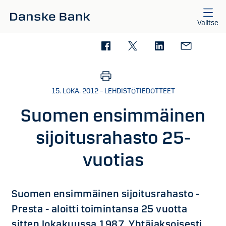
Siirry sisältöön
Valitse
15. LOKA. 2012 – LEHDISTÖTIEDOTTEET
Suomen ensimmäinen
sijoitusrahasto 25-
vuotias
Suomen ensimmäinen sijoitusrahasto -
Presta - aloitti toimintansa 25 vuotta
sitten lokakuussa 1987. Yhtäjaksoisesti