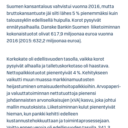
Suomen kansantalous vahvistui vuonna 2016, mutta
bruttokansantuote jäi silti lähes 5 % pienemmäksi kuin
taloussyklin edellisellä huipulla. Korot pysyivät
ennätysalhaalla. Danske Bankin Suomen liiketoiminnan
kokonaistuotot olivat 617,9 miljoonaa euroa vuonna
2016 (2015: 632,2 miljoonaa euroa).
Korkokate oli edellisvuoden tasolla, vaikka korot
pysyivät alhaalla ja talletuskorkotaso oli haastava.
Nettopalkkiotuotot pienentyivät 4 %. Kehitykseen
vaikutti muun muassa markkinamuutosten
heijastuminen omaisuudenhoitopalkkioihin. Arvopaperi-
ja valuuttatoiminnan nettotuottoja pienensi
johdannaisten arvonoikaisujen (xVA) kasvu, joka johtui
mallin muutoksista. Liiketoiminnan kulut pienentyivät
hieman, kun pankki kehitti edelleen
kustannustehokkuuttaan ja toimintaprosessejaan.
Voitto ennen veroja oli edellisvuoden tasolla, 241,2