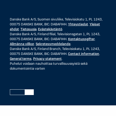
Danske Bank A/S, Suomen sivuliike, Televisiokatu 1, PL 1243,
00075 DANSKE BANK, BIC: DABAFIHH.
Yhteystiedot
.
Yleiset
ehdot
.
Tietosuoja
.
Evästekäytäntö
.
Danske Bank A/S, Finland filial, Televisionsgatan 1, PL 1243,
00075 DANSKE BANK, BIC: DABAFIHH.
Kontaktuppgifter
.
Allmänna villkor
.
Sekretessmeddelande
.
Danske Bank A/S, Finland Branch, Televisiokatu 1, PL 1243,
00075 DANSKE BANK, BIC: DABAFIHH.
Contact information
.
General terms
.
Privacy statement
.
Puhelut voidaan nauhoittaa turvallisuussyistä sekä
dokumentointia varten