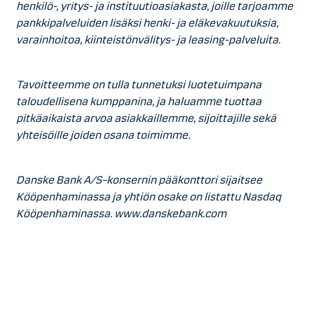
henkilö-, yritys- ja instituutioasiakasta, joille tarjoamme
pankkipalveluiden lisäksi henki- ja eläkevakuutuksia,
varainhoitoa, kiinteistönvälitys- ja leasing-palveluita.
Tavoitteemme on tulla tunnetuksi luotetuimpana
taloudellisena kumppanina, ja haluamme tuottaa
pitkäaikaista arvoa asiakkaillemme, sijoittajille sekä
yhteisöille joiden osana toimimme.
Danske Bank A/S–konsernin pääkonttori sijaitsee
Kööpenhaminassa ja yhtiön osake on listattu Nasdaq
Kööpenhaminassa. www.danskebank.com