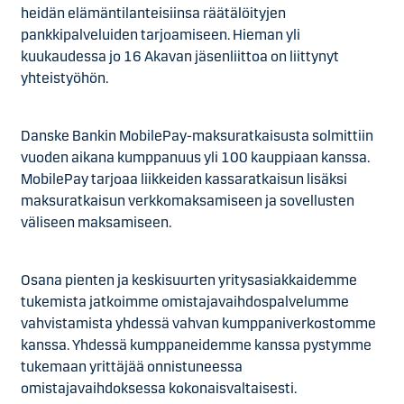
heidän elämäntilanteisiinsa räätälöityjen
pankkipalveluiden tarjoamiseen. Hieman yli
kuukaudessa jo 16 Akavan jäsenliittoa on liittynyt
yhteistyöhön.
Danske Bankin MobilePay-maksuratkaisusta solmittiin
vuoden aikana kumppanuus yli 100 kauppiaan kanssa.
MobilePay tarjoaa liikkeiden kassaratkaisun lisäksi
maksuratkaisun verkkomaksamiseen ja sovellusten
väliseen maksamiseen.
Osana pienten ja keskisuurten yritysasiakkaidemme
tukemista jatkoimme omistajavaihdospalvelumme
vahvistamista yhdessä vahvan kumppaniverkostomme
kanssa. Yhdessä kumppaneidemme kanssa pystymme
tukemaan yrittäjää onnistuneessa
omistajavaihdoksessa kokonaisvaltaisesti.