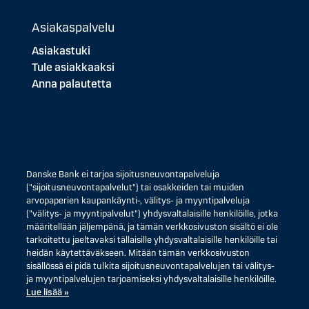
Asiakaspalvelu
Asiakastuki
Tule asiakkaaksi
Anna palautetta
Danske Bank ei tarjoa sijoitusneuvontapalveluja
("sijoitusneuvontapalvelut") tai osakkeiden tai muiden
arvopaperien kaupankäynti-, välitys- ja myyntipalveluja
("välitys- ja myyntipalvelut") yhdysvaltalaisille henkilöille, jotka
määritellään jäljempänä, ja tämän verkkosivuston sisältö ei ole
tarkoitettu jaeltavaksi tällaisille yhdysvaltalaisille henkilöille tai
heidän käytettäväkseen. Mitään tämän verkkosivuston
sisällössä ei pidä tulkita sijoitusneuvontapalvelujen tai välitys-
ja myyntipalvelujen tarjoamiseksi yhdysvaltalaisille henkilöille.
Lue lisää »