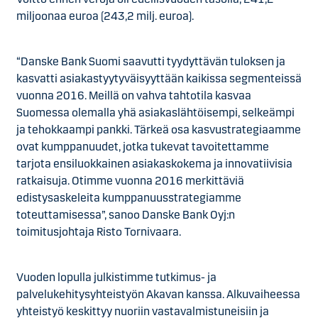
miljoonaa euroa (243,2 milj. euroa).
“Danske Bank Suomi saavutti tyydyttävän tuloksen ja
kasvatti asiakastyytyväisyyttään kaikissa segmenteissä
vuonna 2016. Meillä on vahva tahtotila kasvaa
Suomessa olemalla yhä asiakaslähtöisempi, selkeämpi
ja tehokkaampi pankki. Tärkeä osa kasvustrategiaamme
ovat kumppanuudet, jotka tukevat tavoitettamme
tarjota ensiluokkainen asiakaskokema ja innovatiivisia
ratkaisuja. Otimme vuonna 2016 merkittäviä
edistysaskeleita kumppanuusstrategiamme
toteuttamisessa”, sanoo Danske Bank Oyj:n
toimitusjohtaja Risto Tornivaara.
Vuoden lopulla julkistimme tutkimus- ja
palvelukehitysyhteistyön Akavan kanssa. Alkuvaiheessa
yhteistyö keskittyy nuoriin vastavalmistuneisiin ja