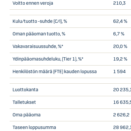
Voitto ennen veroja
210,3
Kulu/tuotto -suhde (C/I), %
62,4 %
Oman pääoman tuotto, %
6,7 %
Vakavaraisuussuhde, %*
20,0 %
Ydinpääomasuhdeluku, (Tier 1), %*
19,2 %
Henkilöstön määrä (FTE) kauden lopussa
1 594
Luottokanta
20 235,
Talletukset
16 635,
Oma pääoma
2 626,2
Taseen loppusumma
28 962,