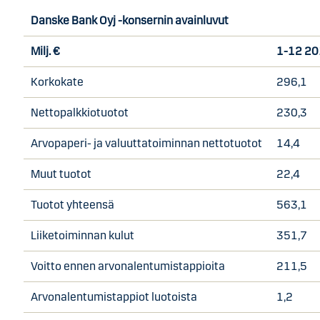
Danske Bank Oyj -konsernin avainluvut
Milj. €
1-12 2
Korkokate
296,1
Nettopalkkiotuotot
230,3
Arvopaperi- ja valuuttatoiminnan nettotuotot
14,4
Muut tuotot
22,4
Tuotot yhteensä
563,1
Liiketoiminnan kulut
351,7
Voitto ennen arvonalentumistappioita
211,5
Arvonalentumistappiot luotoista
1,2