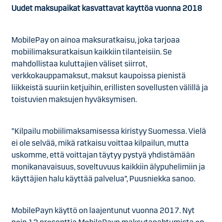
Uudet maksupaikat kasvattavat käyttöä vuonna 2018
MobilePay on ainoa maksuratkaisu, joka tarjoaa
mobiilimaksuratkaisun kaikkiin tilanteisiin. Se
mahdollistaa kuluttajien väliset siirrot,
verkkokauppamaksut, maksut kaupoissa pienistä
liikkeistä suuriin ketjuihin, erillisten sovellusten välillä ja
toistuvien maksujen hyväksymisen.
”Kilpailu mobiilimaksamisessa kiristyy Suomessa. Vielä
ei ole selvää, mikä ratkaisu voittaa kilpailun, mutta
uskomme, että voittajan täytyy pystyä yhdistämään
monikanavaisuus, soveltuvuus kaikkiin älypuhelimiin ja
käyttäjien halu käyttää palvelua”, Puusniekka sanoo.
MobilePayn käyttö on laajentunut vuonna 2017. Nyt