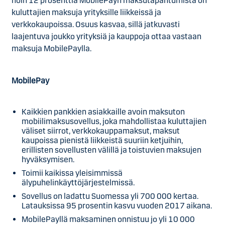
noin 12 prosenttia MobilePayn maksutapahtumista on
kuluttajien maksuja yrityksille liikkeissä ja
verkkokaupoissa. Osuus kasvaa, sillä jatkuvasti
laajentuva joukko yrityksiä ja kauppoja ottaa vastaan
maksuja MobilePaylla.
MobilePay
Kaikkien pankkien asiakkaille avoin maksuton
mobiilimaksusovellus, joka mahdollistaa kuluttajien
väliset siirrot, verkkokauppamaksut, maksut
kaupoissa pienistä liikkeistä suuriin ketjuihin,
erillisten sovellusten välillä ja toistuvien maksujen
hyväksymisen.
Toimii kaikissa yleisimmissä
älypuhelinkäyttöjärjestelmissä.
Sovellus on ladattu Suomessa yli 700 000 kertaa.
Latauksissa 95 prosentin kasvu vuoden 2017 aikana.
MobilePayllä maksaminen onnistuu jo yli 10 000