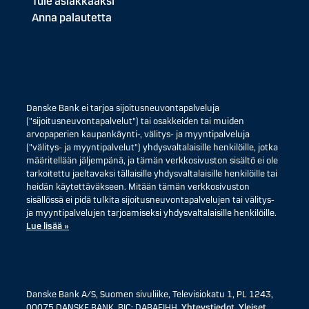
Tule asiakkaaksi
Anna palautetta
Danske Bank ei tarjoa sijoitusneuvontapalveluja
("sijoitusneuvontapalvelut") tai osakkeiden tai muiden
arvopaperien kaupankäynti-, välitys- ja myyntipalveluja
("välitys- ja myyntipalvelut") yhdysvaltalaisille henkilöille, jotka
määritellään jäljempänä, ja tämän verkkosivuston sisältö ei ole
tarkoitettu jaeltavaksi tällaisille yhdysvaltalaisille henkilöille tai
heidän käytettäväkseen. Mitään tämän verkkosivuston
sisällössä ei pidä tulkita sijoitusneuvontapalvelujen tai välitys-
ja myyntipalvelujen tarjoamiseksi yhdysvaltalaisille henkilöille.
Lue lisää »
Danske Bank A/S, Suomen sivuliike, Televisiokatu 1, PL 1243,
00075 DANSKE BANK, BIC: DABAFIHH.
Yhteystiedot
.
Yleiset