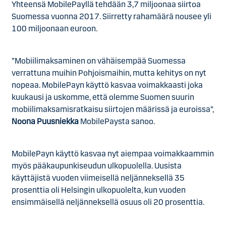
Yhteensä MobilePayllä tehdään 3,7 miljoonaa siirtoa
Suomessa vuonna 2017. Siirretty rahamäärä nousee yli
100 miljoonaan euroon.
”Mobiilimaksaminen on vähäisempää Suomessa
verrattuna muihin Pohjoismaihin, mutta kehitys on nyt
nopeaa. MobilePayn käyttö kasvaa voimakkaasti joka
kuukausi ja uskomme, että olemme Suomen suurin
mobiilimaksamisratkaisu siirtojen määrissä ja euroissa”,
Noona Puusniekka
MobilePaysta sanoo.
MobilePayn käyttö kasvaa nyt aiempaa voimakkaammin
myös pääkaupunkiseudun ulkopuolella. Uusista
käyttäjistä vuoden viimeisellä neljänneksellä 35
prosenttia oli Helsingin ulkopuolelta, kun vuoden
ensimmäisellä neljänneksellä osuus oli 20 prosenttia.