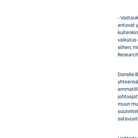
- Vastauk
antavat 
kuitenkin
vaikutus 
siihen, m
Research
Danske B
yhteensä
ammatill
johtoaja
muun mua
suunnite
satavuot