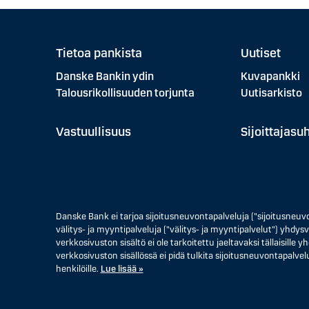
Tietoa pankista
Uutiset
Danske Bankin ydin
Kuvapankki
Talousrikollisuuden torjunta
Uutisarkisto
Vastuullisuus
Sijoittajasu
Danske Bank ei tarjoa sijoitusneuvontapalveluja ("sijoitusneuv
välitys- ja myyntipalveluja ("välitys- ja myyntipalvelut") yhdysva
verkkosivuston sisältö ei ole tarkoitettu jaeltavaksi tällaisille
verkkosivuston sisällössä ei pidä tulkita sijoitusneuvontapalvelu
henkilöille.
Lue lisää »