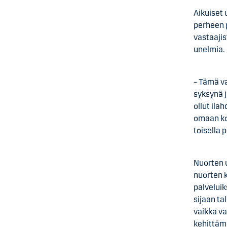
Aikuiset 
perheen p
vastaaji
unelmia.
– Tämä v
syksynä j
ollut ila
omaan kot
toisella 
Nuorten u
nuorten 
palvelui
sijaan ta
vaikka va
kehittäm