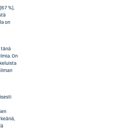
(67 %),
stä
la on
 tänä
elmia. On
keluista
ailman
isesti
i
Sen
ärkeänä,
lä