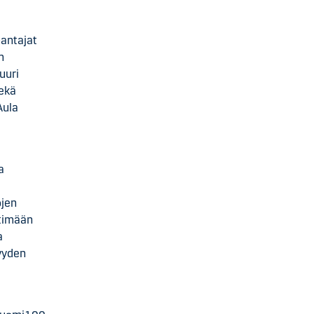
nantajat
n
uuri
sekä
Aula
a
ojen
ttimään
a
syyden