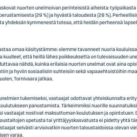
uskovat nuorten unelmoivan perinteisistä aiheista: työpaikasta 
erustamisesta (29 %) ja hyvästä taloudesta (28 %). Perheellisi
sta yhdeksän kymmenestä toteaa, että heidän perheensä lapsel
astaa omaa käsitystämme: olemme tavanneet nuoria kouluissa
a kuulleet, että heillä lähes poikkeuksetta on tulevaisuuden un
hduttavaa nähdä, kuinka erilaisia nuorten unelmat ovat aina opis
iin ja hyviin sosiaalisiin suhteisiin sekä vapaaehtoistöihin ma
puolen, Tornivaara jatkaa.
nelmien tukemiseksi, vastaajat odottavat yhteiskunnalta erity
koulutukseen panostamista. Tärkeimmiksi nuorille suunnatuiks
ksi vastaajat nostivat maksuttoman koulutuksen ja opintotuen. 
loustaitojen opetusta tai yrittäjyyskasvatusta ei pidetty yhtä t
staajat selvästi arvioivatkin nuorten taloustaidoissa olevan vie
isen varaa.