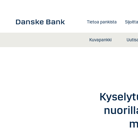
Siirry sisältöön
Tietoa pankista
Sijoitt
Kuvapankki
Uutis
Kyselyt
nuoril
m