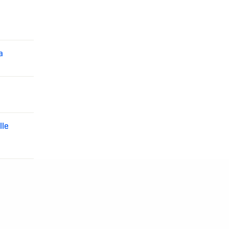
a
lle