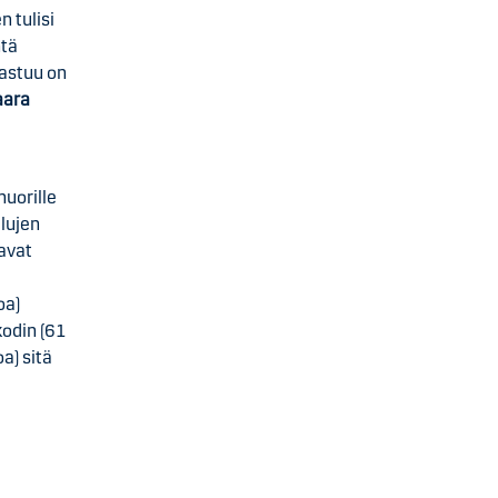
 tulisi
htä
vastuu on
aara
nuorille
alujen
avat
oa)
odin (61
a) sitä