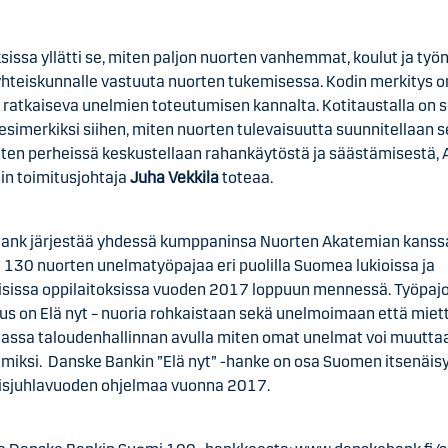
sissa yllätti se, miten paljon nuorten vanhemmat, koulut ja työ
yhteiskunnalle vastuuta nuorten tukemisessa. Kodin merkitys o
 ratkaiseva unelmien toteutumisen kannalta. Kotitaustalla on s
esimerkiksi siihen, miten nuorten tulevaisuutta suunnitellaan 
iten perheissä keskustellaan rahankäytöstä ja säästämisestä, 
in toimitusjohtaja
Juha Vekkilä
toteaa.
ank järjestää yhdessä kumppaninsa Nuorten Akatemian kanss
 130 nuorten unelmatyöpajaa eri puolilla Suomea lukioissa ja
isissa oppilaitoksissa vuoden 2017 loppuun mennessä. Työpaj
tus on Elä nyt – nuoria rohkaistaan sekä unelmoimaan että mie
ssa taloudenhallinnan avulla miten omat unelmat voi muutta
lmiksi. Danske Bankin ”Elä nyt” -hanke on osa Suomen itsenäi
isjuhlavuoden ohjelmaa vuonna 2017.