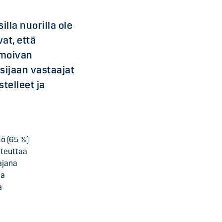
lla nuorilla ole
at, että
lmoivan
sijaan vastaajat
stelleet ja
tö (65 %)
oteuttaa
ajana
ja
a