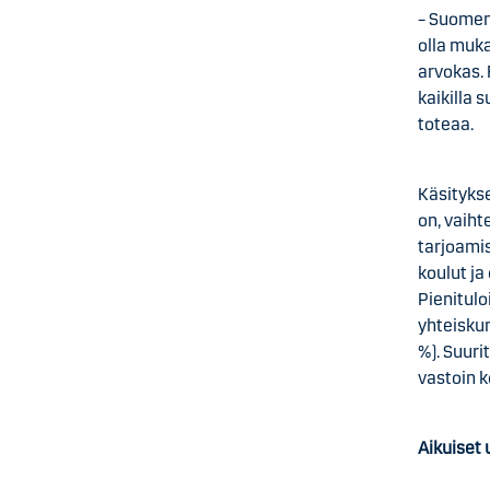
– Suomen
olla muk
arvokas. 
kaikilla
toteaa.
Käsitykse
on, vaiht
tarjoami
koulut ja
Pienitulo
yhteisku
%). Suuri
vastoin k
Aikuiset 