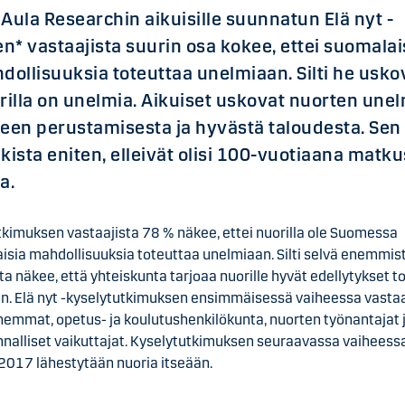
Aula Researchin aikuisille suunnatun Elä nyt -
* vastaajista suurin osa kokee, ettei suomalaisi
dollisuuksia toteuttaa unelmiaan. Silti he uskov
rilla on unelmia. Aikuiset uskovat nuorten une
een perustamisesta ja hyvästä taloudesta. Sen 
ikista eniten, elleivät olisi 100-vuotiaana matku
a.
tkimuksen vastaajista 78 % näkee, ettei nuorilla ole Suomessa
isia mahdollisuuksia toteuttaa unelmiaan. Silti selvä enemmis
ta näkee, että yhteiskunta tarjoaa nuorille hyvät edellytykset t
n. Elä nyt -kyselytutkimuksen ensimmäisessä vaiheessa vasta
hemmat, opetus- ja koulutushenkilökunta, nuorten työnantajat 
nnalliset vaikuttajat. Kyselytutkimuksen seuraavassa vaiheess
 2017 lähestytään nuoria itseään.