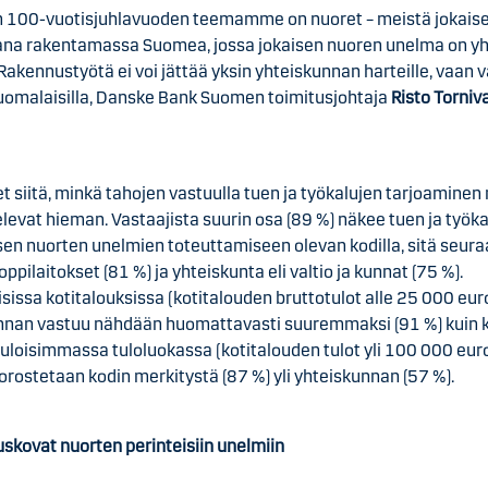
 100-vuotisjuhlavuoden teemamme on nuoret – meistä jokaisen
ana rakentamassa Suomea, jossa jokaisen nuoren unelma on y
Rakennustyötä ei voi jättää yksin yhteiskunnan harteille, vaan 
 suomalaisilla, Danske Bank Suomen toimitusjohtaja
Risto Torniv
t siitä, minkä tahojen vastuulla tuen ja työkalujen tarjoaminen 
elevat hieman. Vastaajista suurin osa (89 %) näkee tuen ja työk
sen nuorten unelmien toteuttamiseen olevan kodilla, sitä seura
 oppilaitokset (81 %) ja yhteiskunta eli valtio ja kunnat (75 %).
isissa kotitalouksissa (kotitalouden bruttotulot alle 25 000 eur
nnan vastuu nähdään huomattavasti suuremmaksi (91 %) kuin k
tuloisimmassa tuloluokassa (kotitalouden tulot yli 100 000 euro
orostetaan kodin merkitystä (87 %) yli yhteiskunnan (57 %).
uskovat nuorten perinteisiin unelmiin