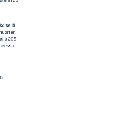
/suomi100
köisellä
 nuorten
ajia 205
iheessa
75