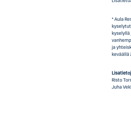
Lisätiet
* Aula Re
kyselytu
kyselyllä
vanhempi
ja yhtei
keväällä
Lisätieto
Risto To
Juha Vekk