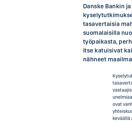
Danske Bankin ja 
kyselytutkimuksen
tasavertaisia mah
suomalaisilla nuo
työpaikasta, perh
itse katuisivat ka
nähneet maailma
Kyselytu
tasaverta
vastaajis
unelmiaa
ovat van
yhteisku
keväällä