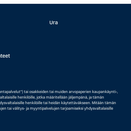
Ura
hteet
ontapalvelut") tai osakkeiden tai muiden arvopaperien kaupankäynti-,
ltalaisille henkilöille, jotka määritellään jäljempänä, ja tämän
 yhdysvaltalaisille henkilöille tai heidän käytettäväkseen. Mitään tämän
jen tai välitys- ja myyntipalvelujen tarjoamiseksi yhdysvaltalaisille