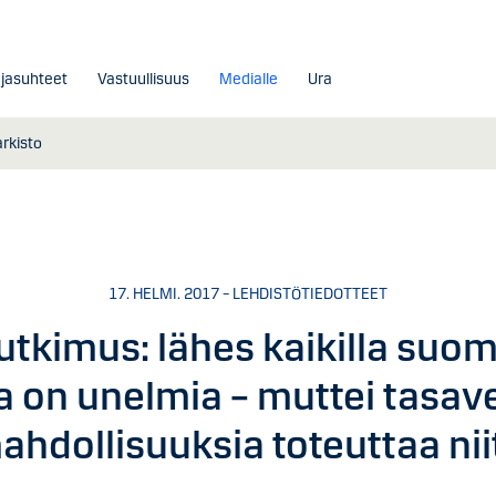
ajasuhteet
Vastuullisuus
Medialle
Ura
arkisto
17. HELMI. 2017 – LEHDISTÖTIEDOTTEET
utkimus: lähes kaikilla suoma
la on unelmia – muttei tasave
ahdollisuuksia toteuttaa nii