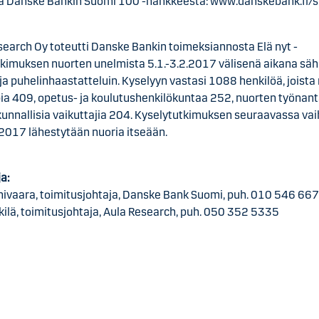
oa Danske Bankin Suomi 100 -hankkeesta: www.danskebank.fi
search Oy toteutti Danske Bankin toimeksiannosta Elä nyt -
tkimuksen nuorten unelmista 5.1.-3.2.2017 välisenä aikana säh
 ja puhelinhaastatteluin. Kyselyyn vastasi 1088 henkilöä, joista
a 409, opetus- ja koulutushenkilökuntaa 252, nuorten työnant
skunnallisia vaikuttajia 204. Kyselytutkimuksen seuraavassa va
 2017 lähestytään nuoria itseään.
ja:
rnivaara, toimitusjohtaja, Danske Bank Suomi, puh. 010 546 66
ilä, toimitusjohtaja, Aula Research, puh. 050 352 5335