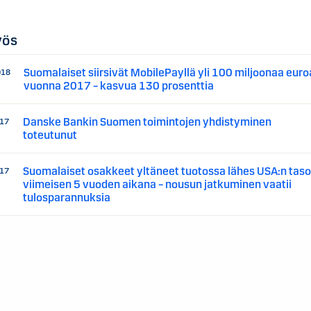
yös
Suomalaiset siirsivät MobilePayllä yli 100 miljoonaa euro
018
vuonna 2017 – kasvua 130 prosenttia
Danske Bankin Suomen toimintojen yhdistyminen
017
toteutunut
Suomalaiset osakkeet yltäneet tuotossa lähes USA:n taso
017
viimeisen 5 vuoden aikana – nousun jatkuminen vaatii
tulosparannuksia