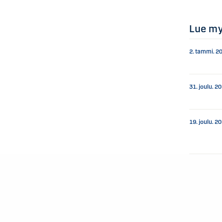
Lue m
2. tammi. 2
31. joulu. 2
19. joulu. 2