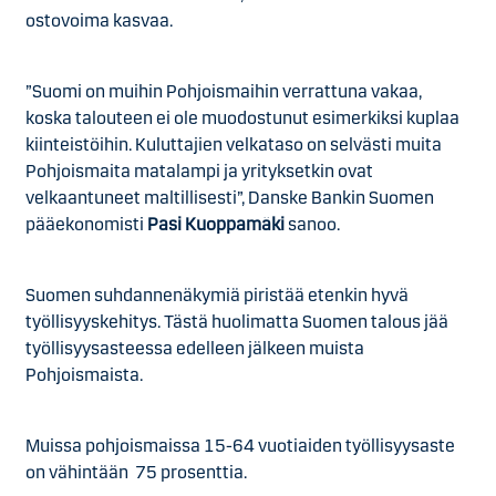
ostovoima kasvaa.
”Suomi on muihin Pohjoismaihin verrattuna vakaa,
koska talouteen ei ole muodostunut esimerkiksi kuplaa
kiinteistöihin. Kuluttajien velkataso on selvästi muita
Pohjoismaita matalampi ja yrityksetkin ovat
velkaantuneet maltillisesti”, Danske Bankin Suomen
pääekonomisti
Pasi Kuoppamäki
sanoo.
Suomen suhdannenäkymiä piristää etenkin hyvä
työllisyyskehitys. Tästä huolimatta Suomen talous jää
työllisyysasteessa edelleen jälkeen muista
Pohjoismaista.
Muissa pohjoismaissa 15-64 vuotiaiden työllisyysaste
on vähintään 75 prosenttia.