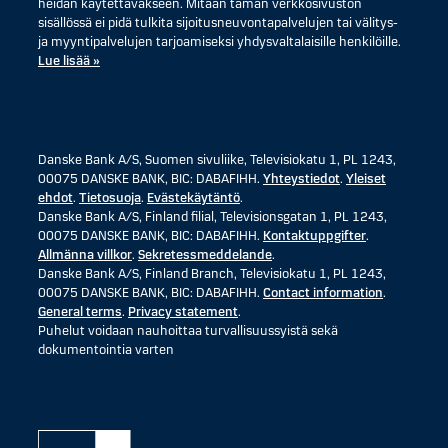
heidän käytettäväkseen. Mitään tämän verkkosivuston
sisällössä ei pidä tulkita sijoitusneuvontapalvelujen tai välitys-
ja myyntipalvelujen tarjoamiseksi yhdysvaltalaisille henkilöille.
Lue lisää »
Danske Bank A/S, Suomen sivuliike, Televisiokatu 1, PL 1243,
00075 DANSKE BANK, BIC: DABAFIHH.
Yhteystiedot
.
Yleiset
ehdot
.
Tietosuoja
.
Evästekäytäntö
.
Danske Bank A/S, Finland filial, Televisionsgatan 1, PL 1243,
00075 DANSKE BANK, BIC: DABAFIHH.
Kontaktuppgifter
.
Allmänna villkor
.
Sekretessmeddelande
.
Danske Bank A/S, Finland Branch, Televisiokatu 1, PL 1243,
00075 DANSKE BANK, BIC: DABAFIHH.
Contact information
.
General terms
.
Privacy statement
.
Puhelut voidaan nauhoittaa turvallisuussyistä sekä
dokumentointia varten