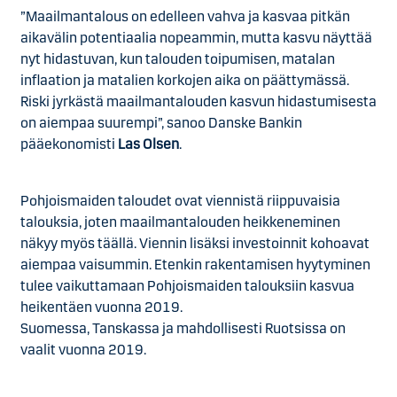
”Maailmantalous on edelleen vahva ja kasvaa pitkän
aikavälin potentiaalia nopeammin, mutta kasvu näyttää
nyt hidastuvan, kun talouden toipumisen, matalan
inflaation ja matalien korkojen aika on päättymässä.
Riski jyrkästä maailmantalouden kasvun hidastumisesta
on aiempaa suurempi”, sanoo Danske Bankin
pääekonomisti
Las Olsen
.
Pohjoismaiden taloudet ovat viennistä riippuvaisia
talouksia, joten maailmantalouden heikkeneminen
näkyy myös täällä. Viennin lisäksi investoinnit kohoavat
aiempaa vaisummin. Etenkin rakentamisen hyytyminen
tulee vaikuttamaan Pohjoismaiden talouksiin kasvua
heikentäen vuonna 2019.
Suomessa, Tanskassa ja mahdollisesti Ruotsissa on
vaalit vuonna 2019.