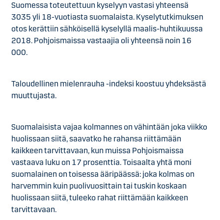
Suomessa toteutettuun kyselyyn vastasi yhteensä
3035 yli 18-vuotiasta suomalaista. Kyselytutkimuksen
otos kerättiin sähköisellä kyselyllä maalis-huhtikuussa
2018. Pohjoismaissa vastaajia oli yhteensä noin 16
000.
Taloudellinen mielenrauha -indeksi koostuu yhdeksästä
muuttujasta.
Suomalaisista vajaa kolmannes on vähintään joka viikko
huolissaan siitä, saavatko he rahansa riittämään
kaikkeen tarvittavaan, kun muissa Pohjoismaissa
vastaava luku on 17 prosenttia. Toisaalta yhtä moni
suomalainen on toisessa ääripäässä: joka kolmas on
harvemmin kuin puolivuosittain tai tuskin koskaan
huolissaan siitä, tuleeko rahat riittämään kaikkeen
tarvittavaan.