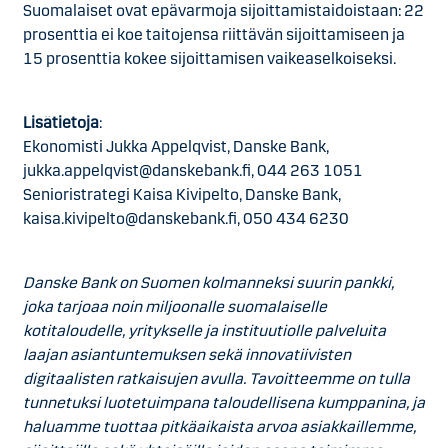
Suomalaiset ovat epävarmoja sijoittamistaidoistaan: 22
prosenttia ei koe taitojensa riittävän sijoittamiseen ja
15 prosenttia kokee sijoittamisen vaikeaselkoiseksi.
Lisätietoja
:
Ekonomisti Jukka Appelqvist, Danske Bank,
jukka.appelqvist@danskebank.fi, 044 263 1051
Senioristrategi Kaisa Kivipelto, Danske Bank,
kaisa.kivipelto@danskebank.fi, 050 434 6230
Danske Bank on Suomen kolmanneksi suurin pankki,
joka tarjoaa noin miljoonalle suomalaiselle
kotitaloudelle, yritykselle ja instituutiolle palveluita
laajan asiantuntemuksen sekä innovatiivisten
digitaalisten ratkaisujen avulla. Tavoitteemme on tulla
tunnetuksi luotetuimpana taloudellisena kumppanina, ja
haluamme tuottaa pitkäaikaista arvoa asiakkaillemme,