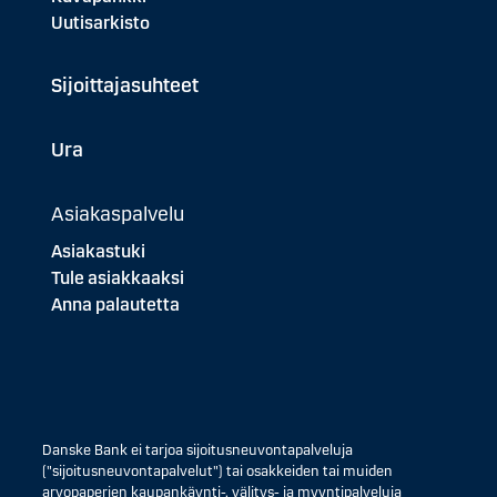
Uutisarkisto
Sijoittajasuhteet
Ura
Asiakaspalvelu
Asiakastuki
Tule asiakkaaksi
Anna palautetta
Danske Bank ei tarjoa sijoitusneuvontapalveluja
("sijoitusneuvontapalvelut") tai osakkeiden tai muiden
arvopaperien kaupankäynti-, välitys- ja myyntipalveluja