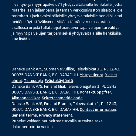
("välitys- ja myyntipalvelut") yhdysvaltalaisille henkilöille, jotka
määritellään jäljempänä, ja tämän verkkosivuston sisältö ei ole
tarkoitettu jaeltavaksi tällaisille yhdysvaltalaisille henkilöille tai
heidän käytettäväkseen. Mitään tämän verkkosivuston
sisällössä ei pidä tulkita sijoitusneuvontapalvelujen tai välitys-
ja myyntipalvelujen tarjoamiseksi yhdysvaltalaisille henkilöille.
Lue lisää »
Danske Bank A/S, Suomen sivuliike, Televisiokatu 1, PL 1243,
00075 DANSKE BANK, BIC: DABAFIHH.
Yhteystiedot
.
Yleiset
ehdot
.
Tietosuoja
.
Evästekäytäntö
.
Danske Bank A/S, Finland filial, Televisionsgatan 1, PL 1243,
00075 DANSKE BANK, BIC: DABAFIHH.
Kontaktuppgifter
.
Allmänna villkor
.
Sekretessmeddelande
.
Danske Bank A/S, Finland Branch, Televisiokatu 1, PL 1243,
00075 DANSKE BANK, BIC: DABAFIHH.
Contact information
.
General terms
.
Privacy statement
.
Puhelut voidaan nauhoittaa turvallisuussyistä sekä
dokumentointia varten