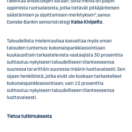
rakentaa ansiotulojen varaan. Siinä meillä on paljon
oppimista ruotsalaisista, jotka tietävät pitkäjänteisen
säästämisen ja sijoittamisen merkityksen”, sanoo
Danske Bankin senioristrategi
Kaisa Kivipelto
.
Taloudellista mielenrauhaa kasvattaa myös oman
talouden tuntemus: kokonaispankkiasiointiaan
kuukausittain tarkastelevista vastaajista 30 prosenttia
suhtautuu nykyiseen taloudelliseen tilanteeseensa
suuressa tai erittäin suuressa määrin luottavaisesti. Sen
sijaan henkilöistä, jotka eivät ole koskaan tarkastelleet
kokonaispankkiasiointiaan, vain 15 prosenttia
suhtautuu nykyiseen taloudelliseen tilanteeseensa
luottavaisesti.
Tietoa tutkimuksesta