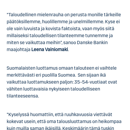
”Taloudellinen mielenrauha on perusta monille tärkeille
päätöksillemme, huolillemme ja unelmillemme. Kyse ei
ole vain luvuista ja kovista faktoista, vaan myös siitä
millaiseksi taloudellisen tilanteemme tunnemme ja
miten se vaikuttaa meihin”, sanoo Danske Bankin
maajohtaja
Leena Vainiomäki
.
Suomalaisten luottamus omaan talouteen ei vaihtele
merkittävästi eri puolilla Suomea. Sen sijaan ikä
vaikuttaa luottamukseen paljon: 35–54-vuotiaat ovat
vähiten luottavaisia nykyiseen taloudelliseen
tilanteeseensa.
”Kyselyssä huomattiin, että ruuhkavuosia viettävät
kokevat usein, että oma talousluottamus on heikompaa
kuin muilla saman ikäisillä. Keskimäärin tämä tuskin