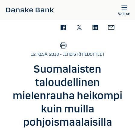
Siirry sisältöön
Valitse
12. KESÄ. 2018 – LEHDISTÖTIEDOTTEET
Suomalaisten
taloudellinen
mielenrauha heikompi
kuin muilla
pohjoismaalaisilla