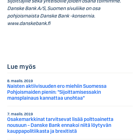
sijoittajille sekä yhteisöille joiden osana toimimme.
Danske Bank A/S, Suomen sivuliike on osa
pohjoismaista Danske Bank -konsernia.
www.danskebank.fi
Lue myös
8. maalis. 2019
Naisten aktiivisuuden ero miehiin Suomessa
Pohjoismaiden pienin: ”Sijoittamisessakin
mansplainaus kannattaa unohtaa”
7. maalis. 2019
Osakemarkkinat tarvitsevat lisää polttoainetta
nousuun – Danske Bank ennakoi niitä löytyvän
kauppapolitiikasta ja brexitistä