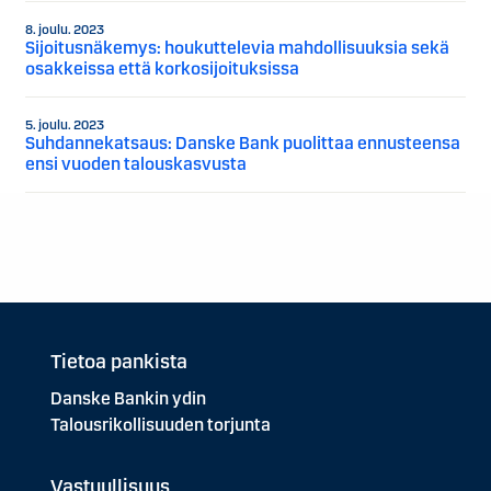
8. joulu. 2023
Sijoitusnäkemys: houkuttelevia mahdollisuuksia sekä
osakkeissa että korkosijoituksissa
5. joulu. 2023
Suhdannekatsaus: Danske Bank puolittaa ennusteensa
ensi vuoden talouskasvusta
Tietoa pankista
Danske Bankin ydin
Talousrikollisuuden torjunta
Vastuullisuus