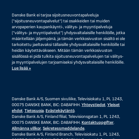
Danske Bank ei tarjoa sijoitusneuvontapalveluja
("sijoitusneuvontapalvelut") tai osakkeiden tai muiden
arvopaperien kaupankäynti-, välitys- ja myyntipalveluja
("välitys- ja myyntipalvelut") yhdysvaltalaisille henkilöille, jotka
määritellään jäljempänä, ja tämän verkkosivuston sisältö ei ole
tarkoitettu jaeltavaksi tällaisille yhdysvaltalaisille henkilöille tai
heidän käytettäväkseen. Mitään tämän verkkosivuston
sisällössä ei pidä tulkita sijoitusneuvontapalvelujen tai välitys-
ja myyntipalvelujen tarjoamiseksi yhdysvaltalaisille henkilöille.
Lue lisää »
Danske Bank A/S, Suomen sivuliike, Televisiokatu 1, PL 1243,
00075 DANSKE BANK, BIC: DABAFIHH.
Yhteystiedot
.
Yleiset
ehdot
.
Tietosuoja
.
Evästekäytäntö
.
Danske Bank A/S, Finland filial, Televisionsgatan 1, PL 1243,
00075 DANSKE BANK, BIC: DABAFIHH.
Kontaktuppgifter
.
Allmänna villkor
.
Sekretessmeddelande
.
Danske Bank A/S, Finland Branch, Televisiokatu 1, PL 1243,