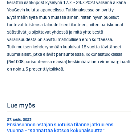
kerättiin sähköpostikyselynä 17.7. – 24.7.2023 välisenä aikana
YouGovin kuluttajapaneelissa. Tutkimuksessa on pyritty
löytämään syitä muun muassa siihen, miten hyvin puolisot
tuntevat toistensa taloudellisen tilanteen, miten pariskunnat
säästävät ja sijoittavat yhdessä ja mitä yhteisestä
varallisuudesta on sovittu mahdollisen eron koittaessa.
Tutkimuksen kohderyhmään kuuluivat 18 vuotta täyttäneet
suomalaiset, jotka elävät parisuhteessa. Kokonaistuloksissa
(N=1008 parisuhteessa elävää) keskimääräinen virhemarginaali
on noin ± 3 prosenttiyksikköä.
Lue myös
27. joulu. 2023
Ensiasunnon ostajan suotuisa tilanne jatkuu ensi
vuonna – ”Kannattaa katsoa kokonaisuutta”