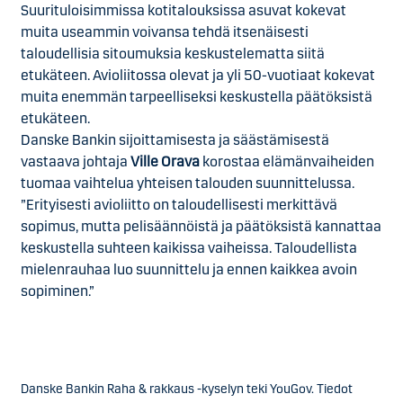
Suurituloisimmissa kotitalouksissa asuvat kokevat
muita useammin voivansa tehdä itsenäisesti
taloudellisia sitoumuksia keskustelematta siitä
etukäteen. Avioliitossa olevat ja yli 50-vuotiaat kokevat
muita enemmän tarpeelliseksi keskustella päätöksistä
etukäteen.
Danske Bankin sijoittamisesta ja säästämisestä
vastaava johtaja
Ville Orava
korostaa elämänvaiheiden
tuomaa vaihtelua yhteisen talouden suunnittelussa.
”Erityisesti avioliitto on taloudellisesti merkittävä
sopimus, mutta pelisäännöistä ja päätöksistä kannattaa
keskustella suhteen kaikissa vaiheissa. Taloudellista
mielenrauhaa luo suunnittelu ja ennen kaikkea avoin
sopiminen.”
Danske Bankin Raha & rakkaus -kyselyn teki YouGov. Tiedot