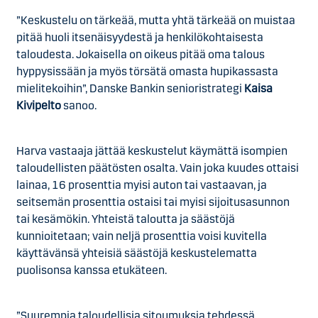
”Keskustelu on tärkeää, mutta yhtä tärkeää on muistaa
pitää huoli itsenäisyydestä ja henkilökohtaisesta
taloudesta. Jokaisella on oikeus pitää oma talous
hyppysissään ja myös törsätä omasta hupikassasta
mielitekoihin”, Danske Bankin senioristrategi
Kaisa
Kivipelto
sanoo.
Harva vastaaja jättää keskustelut käymättä isompien
taloudellisten päätösten osalta. Vain joka kuudes ottaisi
lainaa, 16 prosenttia myisi auton tai vastaavan, ja
seitsemän prosenttia ostaisi tai myisi sijoitusasunnon
tai kesämökin. Yhteistä taloutta ja säästöjä
kunnioitetaan; vain neljä prosenttia voisi kuvitella
käyttävänsä yhteisiä säästöjä keskustelematta
puolisonsa kanssa etukäteen.
”Suurempia taloudellisia sitoumuksia tehdessä