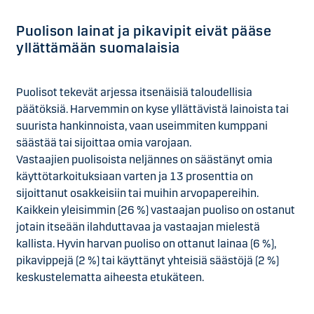
Puolison lainat ja pikavipit eivät pääse
yllättämään suomalaisia
Puolisot tekevät arjessa itsenäisiä taloudellisia
päätöksiä. Harvemmin on kyse yllättävistä lainoista tai
suurista hankinnoista, vaan useimmiten kumppani
säästää tai sijoittaa omia varojaan.
Vastaajien puolisoista neljännes on säästänyt omia
käyttötarkoituksiaan varten ja 13 prosenttia on
sijoittanut osakkeisiin tai muihin arvopapereihin.
Kaikkein yleisimmin (26 %) vastaajan puoliso on ostanut
jotain itseään ilahduttavaa ja vastaajan mielestä
kallista. Hyvin harvan puoliso on ottanut lainaa (6 %),
pikavippejä (2 %) tai käyttänyt yhteisiä säästöjä (2 %)
keskustelematta aiheesta etukäteen.