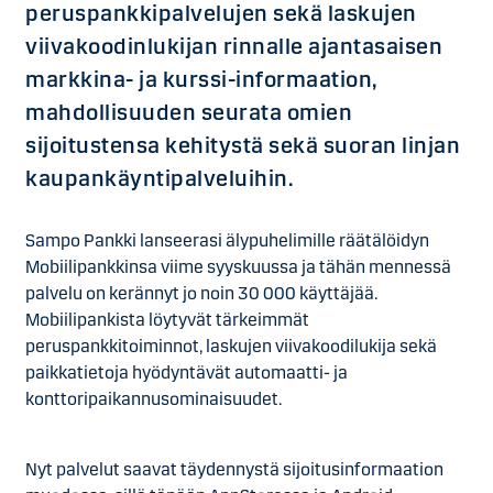
peruspankkipalvelujen sekä laskujen
viivakoodinlukijan rinnalle ajantasaisen
markkina- ja kurssi-informaation,
mahdollisuuden seurata omien
sijoitustensa kehitystä sekä suoran linjan
kaupankäyntipalveluihin.
Sampo Pankki lanseerasi älypuhelimille räätälöidyn
Mobiilipankkinsa viime syyskuussa ja tähän mennessä
palvelu on kerännyt jo noin 30 000 käyttäjää.
Mobiilipankista löytyvät tärkeimmät
peruspankkitoiminnot, laskujen viivakoodilukija sekä
paikkatietoja hyödyntävät automaatti- ja
konttoripaikannusominaisuudet.
Nyt palvelut saavat täydennystä sijoitusinformaation