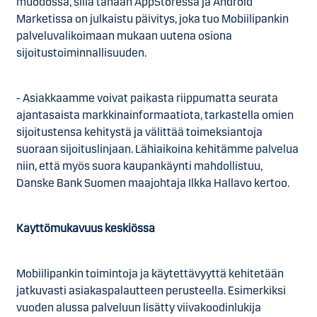
muodossa, sillä tänään AppStoressa ja Android
Marketissa on julkaistu päivitys, joka tuo Mobiilipankin
palveluvalikoimaan mukaan uutena osiona
sijoitustoiminnallisuuden.
- Asiakkaamme voivat paikasta riippumatta seurata
ajantasaista markkinainformaatiota, tarkastella omien
sijoitustensa kehitystä ja välittää toimeksiantoja
suoraan sijoituslinjaan. Lähiaikoina kehitämme palvelua
niin, että myös suora kaupankäynti mahdollistuu,
Danske Bank Suomen maajohtaja Ilkka Hallavo kertoo.
Käyttömukavuus keskiössä
Mobiilipankin toimintoja ja käytettävyyttä kehitetään
jatkuvasti asiakaspalautteen perusteella. Esimerkiksi
vuoden alussa palveluun lisätty viivakoodinlukija