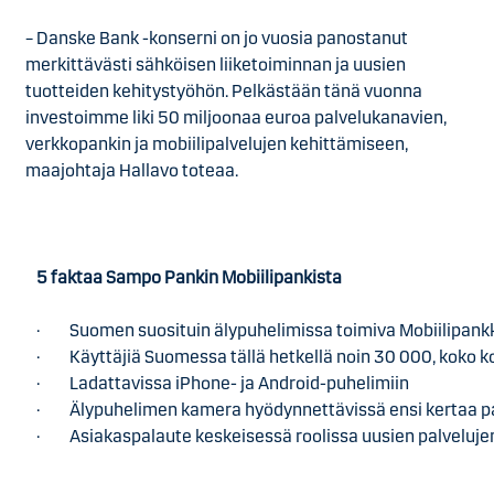
– Danske Bank -konserni on jo vuosia panostanut
merkittävästi sähköisen liiketoiminnan ja uusien
tuotteiden kehitystyöhön. Pelkästään tänä vuonna
investoimme liki 50 miljoonaa euroa palvelukanavien,
verkkopankin ja mobiilipalvelujen kehittämiseen,
maajohtaja Hallavo toteaa.
5 faktaa Sampo Pankin Mobiilipankista
·
Suomen suosituin älypuhelimissa toimiva Mobiilipank
·
Käyttäjiä Suomessa tällä hetkellä noin 30 000, koko 
·
Ladattavissa iPhone- ja Android-puhelimiin
·
Älypuhelimen kamera hyödynnettävissä ensi kertaa p
·
Asiakaspalaute keskeisessä roolissa uusien palveluj