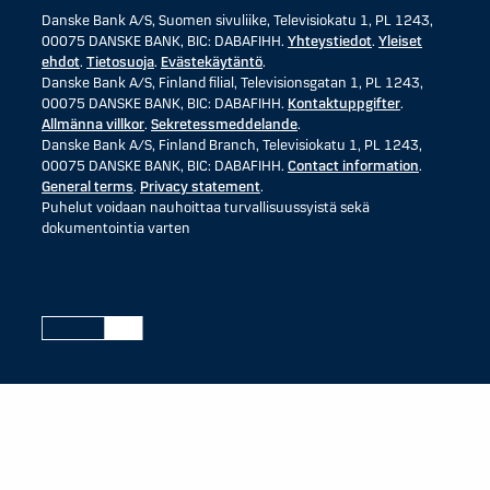
Danske Bank A/S, Suomen sivuliike, Televisiokatu 1, PL 1243,
00075 DANSKE BANK, BIC: DABAFIHH.
Yhteystiedot
.
Yleiset
ehdot
.
Tietosuoja
.
Evästekäytäntö
.
Danske Bank A/S, Finland filial, Televisionsgatan 1, PL 1243,
00075 DANSKE BANK, BIC: DABAFIHH.
Kontaktuppgifter
.
Allmänna villkor
.
Sekretessmeddelande
.
Danske Bank A/S, Finland Branch, Televisiokatu 1, PL 1243,
00075 DANSKE BANK, BIC: DABAFIHH.
Contact information
.
General terms
.
Privacy statement
.
Puhelut voidaan nauhoittaa turvallisuussyistä sekä
dokumentointia varten