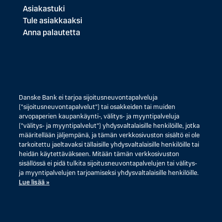
Asiakastuki
Tule asiakkaaksi
Anna palautetta
Danske Bank ei tarjoa sijoitusneuvontapalveluja
("sijoitusneuvontapalvelut") tai osakkeiden tai muiden
arvopaperien kaupankäynti-, välitys- ja myyntipalveluja
("välitys- ja myyntipalvelut") yhdysvaltalaisille henkilöille, jotka
määritellään jäljempänä, ja tämän verkkosivuston sisältö ei ole
tarkoitettu jaeltavaksi tällaisille yhdysvaltalaisille henkilöille tai
heidän käytettäväkseen. Mitään tämän verkkosivuston
sisällössä ei pidä tulkita sijoitusneuvontapalvelujen tai välitys-
ja myyntipalvelujen tarjoamiseksi yhdysvaltalaisille henkilöille.
Lue lisää »