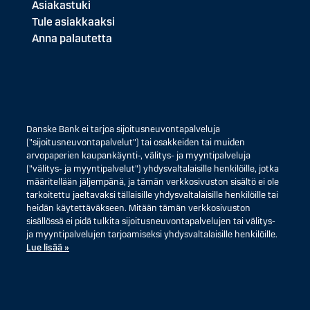
Asiakastuki
Tule asiakkaaksi
Anna palautetta
Danske Bank ei tarjoa sijoitusneuvontapalveluja
("sijoitusneuvontapalvelut") tai osakkeiden tai muiden
arvopaperien kaupankäynti-, välitys- ja myyntipalveluja
("välitys- ja myyntipalvelut") yhdysvaltalaisille henkilöille, jotka
määritellään jäljempänä, ja tämän verkkosivuston sisältö ei ole
tarkoitettu jaeltavaksi tällaisille yhdysvaltalaisille henkilöille tai
heidän käytettäväkseen. Mitään tämän verkkosivuston
sisällössä ei pidä tulkita sijoitusneuvontapalvelujen tai välitys-
ja myyntipalvelujen tarjoamiseksi yhdysvaltalaisille henkilöille.
Lue lisää »