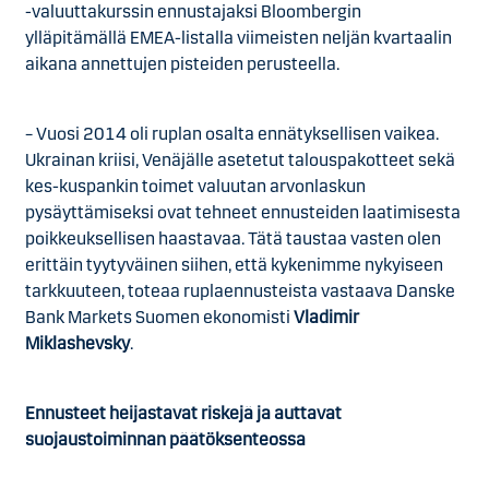
-valuuttakurssin ennustajaksi Bloombergin
ylläpitämällä EMEA-listalla viimeisten neljän kvartaalin
aikana annettujen pisteiden perusteella.
– Vuosi 2014 oli ruplan osalta ennätyksellisen vaikea.
Ukrainan kriisi, Venäjälle asetetut talouspakotteet sekä
kes-kuspankin toimet valuutan arvonlaskun
pysäyttämiseksi ovat tehneet ennusteiden laatimisesta
poikkeuksellisen haastavaa. Tätä taustaa vasten olen
erittäin tyytyväinen siihen, että kykenimme nykyiseen
tarkkuuteen, toteaa ruplaennusteista vastaava Danske
Bank Markets Suomen ekonomisti
Vladimir
Miklashevsky
.
Ennusteet heijastavat riskejä ja auttavat
suojaustoiminnan päätöksenteossa