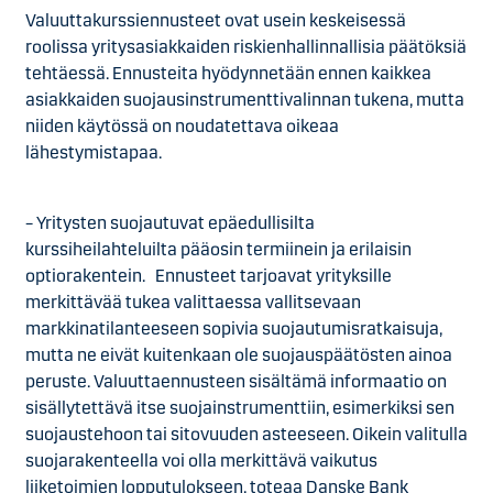
Valuuttakurssiennusteet ovat usein keskeisessä
roolissa yritysasiakkaiden riskienhallinnallisia päätöksiä
tehtäessä. Ennusteita hyödynnetään ennen kaikkea
asiakkaiden suojausinstrumenttivalinnan tukena, mutta
niiden käytössä on noudatettava oikeaa
lähestymistapaa.
– Yritysten suojautuvat epäedullisilta
kurssiheilahteluilta pääosin termiinein ja erilaisin
optiorakentein. Ennusteet tarjoavat yrityksille
merkittävää tukea valittaessa vallitsevaan
markkinatilanteeseen sopivia suojautumisratkaisuja,
mutta ne eivät kuitenkaan ole suojauspäätösten ainoa
peruste. Valuuttaennusteen sisältämä informaatio on
sisällytettävä itse suojainstrumenttiin, esimerkiksi sen
suojaustehoon tai sitovuuden asteeseen. Oikein valitulla
suojarakenteella voi olla merkittävä vaikutus
liiketoimien lopputulokseen, toteaa Danske Bank