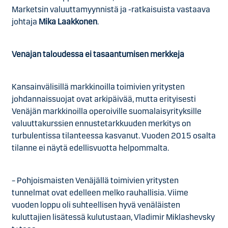
Marketsin valuuttamyynnistä ja -ratkaisuista vastaava
johtaja
Mika Laakkonen
.
Venäjän taloudessa ei tasaantumisen merkkejä
Kansainvälisillä markkinoilla toimivien yritysten
johdannaissuojat ovat arkipäivää, mutta erityisesti
Venäjän markkinoilla operoiville suomalaisyrityksille
valuuttakurssien ennustetarkkuuden merkitys on
turbulentissa tilanteessa kasvanut. Vuoden 2015 osalta
tilanne ei näytä edellisvuotta helpommalta.
– Pohjoismaisten Venäjällä toimivien yritysten
tunnelmat ovat edelleen melko rauhallisia. Viime
vuoden loppu oli suhteellisen hyvä venäläisten
kuluttajien lisätessä kulutustaan, Vladimir Miklashevsky