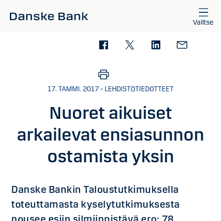
Siirry sisältöön
Valitse
17. TAMMI. 2017 – LEHDISTÖTIEDOTTEET
Nuoret aikuiset
arkailevat ensiasunnon
ostamista yksin
Danske Bankin Taloustutkimuksella
toteuttamasta kyselytutkimuksesta
nousee esiin silmiinpistävä ero: 78