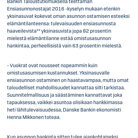
Bankin Taloustutkimuksella teettämän
Ensiasunnonostajat 2016 -kyselyn mukaan etenkin
yksinasuvat kokevat oman asunnon ostamisen esteeksi
elämäntilanteensa: tulevaisuuden ensiasunnosta
haaveilevista** yksinasuvista jopa 82 prosentin
mielestä elämäntilanne estää omistusasunnon
hankintaa, perheellisistä vain 63 prosentin mielestä.
- Vuokrat ovat nousseet nopeammin kuin
omistusasumisen kustannukset. Yksinasuvalle
ensiasunnon ostaminen on haastavampaa, mutta omat
taloudelliset mahdollisuudet kannattaa silti tarkistaa.
Suunnitelmallisuus ja säästäminen kannattavat joka
tapauksessa, vaikkei asuntoa olisikaan hankkimassa
heti lähitulevaisuudessa, Danske Bankin ekonomisti
Henna Mikkonen toteaa.
Kun asunnon hankinta sitten tulee ajankohtaiseksi,