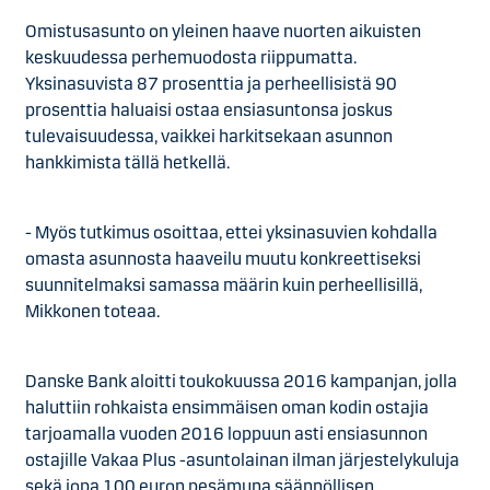
Omistusasunto on yleinen haave nuorten aikuisten
keskuudessa perhemuodosta riippumatta.
Yksinasuvista 87 prosenttia ja perheellisistä 90
prosenttia haluaisi ostaa ensiasuntonsa joskus
tulevaisuudessa, vaikkei harkitsekaan asunnon
hankkimista tällä hetkellä.
- Myös tutkimus osoittaa, ettei yksinasuvien kohdalla
omasta asunnosta haaveilu muutu konkreettiseksi
suunnitelmaksi samassa määrin kuin perheellisillä,
Mikkonen toteaa.
Danske Bank aloitti toukokuussa 2016 kampanjan, jolla
haluttiin rohkaista ensimmäisen oman kodin ostajia
tarjoamalla vuoden 2016 loppuun asti ensiasunnon
ostajille Vakaa Plus -asuntolainan ilman järjestelykuluja
sekä jopa 100 euron pesämuna säännöllisen