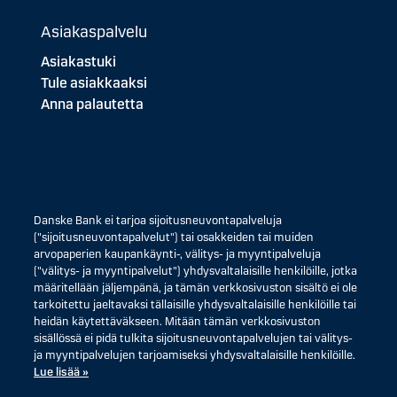
Asiakaspalvelu
Asiakastuki
Tule asiakkaaksi
Anna palautetta
Danske Bank ei tarjoa sijoitusneuvontapalveluja
("sijoitusneuvontapalvelut") tai osakkeiden tai muiden
arvopaperien kaupankäynti-, välitys- ja myyntipalveluja
("välitys- ja myyntipalvelut") yhdysvaltalaisille henkilöille, jotka
määritellään jäljempänä, ja tämän verkkosivuston sisältö ei ole
tarkoitettu jaeltavaksi tällaisille yhdysvaltalaisille henkilöille tai
heidän käytettäväkseen. Mitään tämän verkkosivuston
sisällössä ei pidä tulkita sijoitusneuvontapalvelujen tai välitys-
ja myyntipalvelujen tarjoamiseksi yhdysvaltalaisille henkilöille.
Lue lisää »