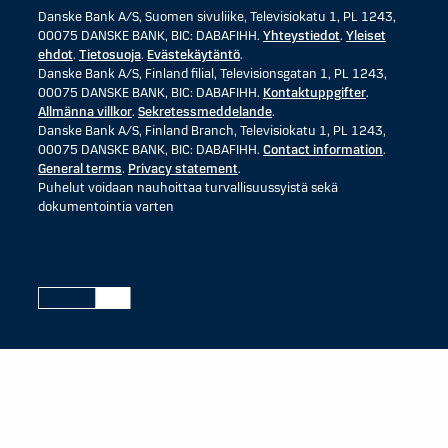
Danske Bank A/S, Suomen sivuliike, Televisiokatu 1, PL 1243,
00075 DANSKE BANK, BIC: DABAFIHH.
Yhteystiedot
.
Yleiset
ehdot
.
Tietosuoja
.
Evästekäytäntö
.
Danske Bank A/S, Finland filial, Televisionsgatan 1, PL 1243,
00075 DANSKE BANK, BIC: DABAFIHH.
Kontaktuppgifter
.
Allmänna villkor
.
Sekretessmeddelande
.
Danske Bank A/S, Finland Branch, Televisiokatu 1, PL 1243,
00075 DANSKE BANK, BIC: DABAFIHH.
Contact information
.
General terms
.
Privacy statement
.
Puhelut voidaan nauhoittaa turvallisuussyistä sekä
dokumentointia varten