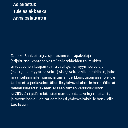
Asiakastuki
Tule asiakkaaksi
Anna palautetta
Danske Bank ei tarjoa sijoitusneuvontapalveluja
("sijoitusneuvontapalvelut") tai osakkeiden tai muiden
arvopaperien kaupankäynti-, välitys- ja myyntipalveluja
("välitys- ja myyntipalvelut") yhdysvaltalaisille henkilöille, jotka
määritellään jäljempänä, ja tämän verkkosivuston sisältö ei ole
tarkoitettu jaeltavaksi tällaisille yhdysvaltalaisille henkilöille tai
heidän käytettäväkseen. Mitään tämän verkkosivuston
sisällössä ei pidä tulkita sijoitusneuvontapalvelujen tai välitys-
ja myyntipalvelujen tarjoamiseksi yhdysvaltalaisille henkilöille.
Lue lisää »