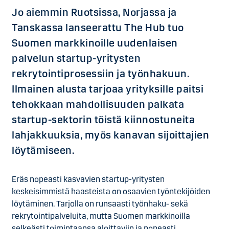
Jo aiemmin Ruotsissa, Norjassa ja
Tanskassa lanseerattu The Hub tuo
Suomen markkinoille uudenlaisen
palvelun startup-yritysten
rekrytointiprosessiin ja työnhakuun.
Ilmainen alusta tarjoaa yrityksille paitsi
tehokkaan mahdollisuuden palkata
startup-sektorin töistä kiinnostuneita
lahjakkuuksia, myös kanavan sijoittajien
löytämiseen.
Eräs nopeasti kasvavien startup-yritysten
keskeisimmistä haasteista on osaavien työntekijöiden
löytäminen. Tarjolla on runsaasti työnhaku- sekä
rekrytointipalveluita, mutta Suomen markkinoilla
selkeästi toimintaansa aloittaviin ja nopeasti