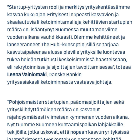
”Startup-yritysten rooli ja merkitys yrityskentässämme
kasvaa koko ajan. Erityisesti nopeasti kasvavien ja
skaalautuvia liiketoimintamalleja kehittävien startupien
määrä on lisääntynyt Suomessa muutaman viime
vuoden aikana vauhdikkaasti. Olemme kehittäneet ja
lanseeranneet The Hub -konseptin, sillä se tarjoaa
kasvutaipaleensa alussa oleville yrityksille luontevaa
tukea heidän tutkitusti keskeisimmissä haasteissaan,
eli rekrytoinnissa ja sijoittajien tavoittamisessa”, toteaa
Leena Vainiomäki
, Danske Bankin
yritysasiakasliiketoiminnasta vastaava johtaja.
“Pohjoismaisten startupien, pääomasijoittajien sekä
yrityskiihdyttämöiden määrä on kasvanut
räjähdysmäisesti viimeisen kymmenen vuoden aikana.
Nyt tuomme Suomeen kohtaamispaikan lahjakkaille
tekijöille, jotka uskovat, että nopean kasvun yrityksissä
ja ympäristössä työskentely on paras tapa kehittää