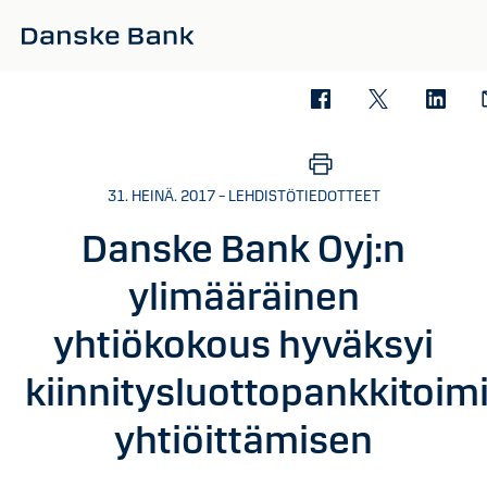
Siirry sisältöön
31. HEINÄ. 2017 – LEHDISTÖTIEDOTTEET
Danske Bank Oyj:n
ylimääräinen
yhtiökokous hyväksyi
kiinnitysluottopankkitoim
yhtiöittämisen