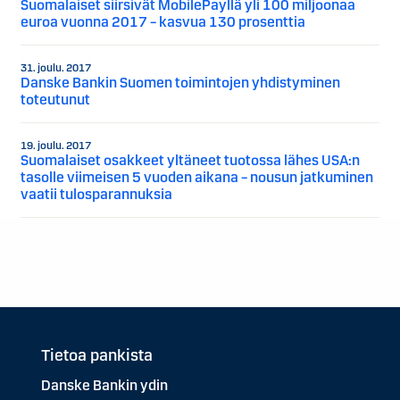
Suomalaiset siirsivät MobilePayllä yli 100 miljoonaa
euroa vuonna 2017 – kasvua 130 prosenttia
31. joulu. 2017
Danske Bankin Suomen toimintojen yhdistyminen
toteutunut
19. joulu. 2017
Suomalaiset osakkeet yltäneet tuotossa lähes USA:n
tasolle viimeisen 5 vuoden aikana – nousun jatkuminen
vaatii tulosparannuksia
Tietoa pankista
Danske Bankin ydin