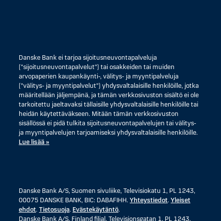
Danske Bank ei tarjoa sijoitusneuvontapalveluja
("sijoitusneuvontapalvelut") tai osakkeiden tai muiden
arvopaperien kaupankäynti-, välitys- ja myyntipalveluja
("välitys- ja myyntipalvelut") yhdysvaltalaisille henkilöille, jotka
määritellään jäljempänä, ja tämän verkkosivuston sisältö ei ole
tarkoitettu jaeltavaksi tällaisille yhdysvaltalaisille henkilöille tai
heidän käytettäväkseen. Mitään tämän verkkosivuston
sisällössä ei pidä tulkita sijoitusneuvontapalvelujen tai välitys-
ja myyntipalvelujen tarjoamiseksi yhdysvaltalaisille henkilöille.
Lue lisää »
Danske Bank A/S, Suomen sivuliike, Televisiokatu 1, PL 1243,
00075 DANSKE BANK, BIC: DABAFIHH.
Yhteystiedot
.
Yleiset
ehdot
.
Tietosuoja
.
Evästekäytäntö
.
Danske Bank A/S, Finland filial, Televisionsgatan 1, PL 1243,