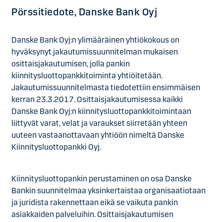
Pörssitiedote, Danske Bank Oyj
Danske Bank Oyj:n ylimääräinen yhtiökokous on
hyväksynyt jakautumissuunnitelman mukaisen
osittaisjakautumisen, jolla pankin
kiinnitysluottopankkitoiminta yhtiöitetään.
Jakautumissuunnitelmasta tiedotettiin ensimmäisen
kerran 23.3.2017. Osittaisjakautumisessa kaikki
Danske Bank Oyj:n kiinnitysluottopankkitoimintaan
liittyvät varat, velat ja varaukset siirretään yhteen
uuteen vastaanottavaan yhtiöön nimeltä Danske
Kiinnitysluottopankki Oyj.
Kiinnitysluottopankin perustaminen on osa Danske
Bankin suunnitelmaa yksinkertaistaa organisaatiotaan
ja juridista rakennettaan eikä se vaikuta pankin
asiakkaiden palveluihin. Osittaisjakautumisen