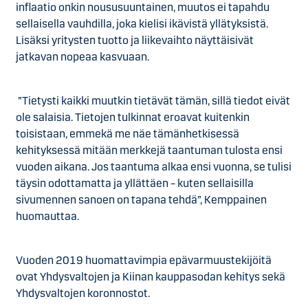
inflaatio onkin noususuuntainen, muutos ei tapahdu
sellaisella vauhdilla, joka kielisi ikävistä yllätyksistä.
Lisäksi yritysten tuotto ja liikevaihto näyttäisivät
jatkavan nopeaa kasvuaan.
”Tietysti kaikki muutkin tietävät tämän, sillä tiedot eivät
ole salaisia. Tietojen tulkinnat eroavat kuitenkin
toisistaan, emmekä me näe tämänhetkisessä
kehityksessä mitään merkkejä taantuman tulosta ensi
vuoden aikana. Jos taantuma alkaa ensi vuonna, se tulisi
täysin odottamatta ja yllättäen – kuten sellaisilla
sivumennen sanoen on tapana tehdä”, Kemppainen
huomauttaa.
Vuoden 2019 huomattavimpia epävarmuustekijöitä
ovat Yhdysvaltojen ja Kiinan kauppasodan kehitys sekä
Yhdysvaltojen koronnostot.