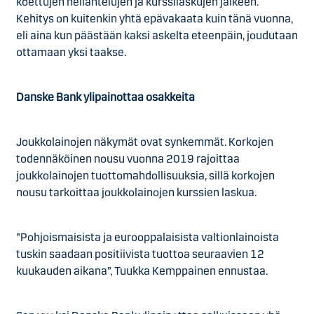
koettujen heilahtelujen ja kurssilaskujen jälkeen.
Kehitys on kuitenkin yhtä epävakaata kuin tänä vuonna,
eli aina kun päästään kaksi askelta eteenpäin, joudutaan
ottamaan yksi taakse.
Danske Bank ylipainottaa osakkeita
Joukkolainojen näkymät ovat synkemmät. Korkojen
todennäköinen nousu vuonna 2019 rajoittaa
joukkolainojen tuottomahdollisuuksia, sillä korkojen
nousu tarkoittaa joukkolainojen kurssien laskua.
”Pohjoismaisista ja eurooppalaisista valtionlainoista
tuskin saadaan positiivista tuottoa seuraavien 12
kuukauden aikana”, Tuukka Kemppainen ennustaa.