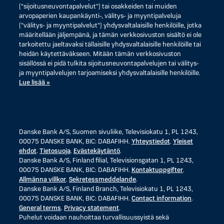
("sijoitusneuvontapalvelut") tai osakkeiden tai muiden
arvopaperien kaupankäynti-, välitys- ja myyntipalveluja
("välitys- ja myyntipalvelut") yhdysvaltalaisille henkilöille, jotka
määritellään jäljempänä, ja tämän verkkosivuston sisältö ei ole
tarkoitettu jaeltavaksi tällaisille yhdysvaltalaisille henkilöille tai
heidän käytettäväkseen. Mitään tämän verkkosivuston
sisällössä ei pidä tulkita sijoitusneuvontapalvelujen tai välitys-
ja myyntipalvelujen tarjoamiseksi yhdysvaltalaisille henkilöille.
Lue lisää »
Danske Bank A/S, Suomen sivuliike, Televisiokatu 1, PL 1243,
00075 DANSKE BANK, BIC: DABAFIHH.
Yhteystiedot
.
Yleiset
ehdot
.
Tietosuoja
.
Evästekäytäntö
.
Danske Bank A/S, Finland filial, Televisionsgatan 1, PL 1243,
00075 DANSKE BANK, BIC: DABAFIHH.
Kontaktuppgifter
.
Allmänna villkor
.
Sekretessmeddelande
.
Danske Bank A/S, Finland Branch, Televisiokatu 1, PL 1243,
00075 DANSKE BANK, BIC: DABAFIHH.
Contact information
.
General terms
.
Privacy statement
.
Puhelut voidaan nauhoittaa turvallisuussyistä sekä