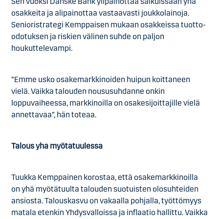
Sen vuoksi Danske Bank ylipainottaa salkuissaan yhä
osakkeita ja alipainottaa vastaavasti joukkolainoja.
Senioristrategi Kemppaisen mukaan osakkeissa tuotto-
odotuksen ja riskien välinen suhde on paljon
houkuttelevampi.
”Emme usko osakemarkkinoiden huipun koittaneen
vielä. Vaikka talouden noususuhdanne onkin
loppuvaiheessa, markkinoilla on osakesijoittajille vielä
annettavaa”, hän toteaa.
Talous yhä myötätuulessa
Tuukka Kemppainen korostaa, että osakemarkkinoilla
on yhä myötätuulta talouden suotuisten olosuhteiden
ansiosta. Talouskasvu on vakaalla pohjalla, työttömyys
matala etenkin Yhdysvalloissa ja inflaatio hallittu. Vaikka