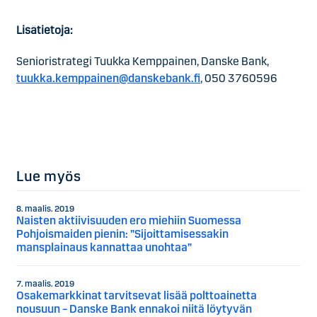
Lisätietoja:
Senioristrategi Tuukka Kemppainen, Danske Bank,
tuukka.kemppainen@danskebank.fi
, 050 3760596
Lue myös
8. maalis. 2019
Naisten aktiivisuuden ero miehiin Suomessa
Pohjoismaiden pienin: ”Sijoittamisessakin
mansplainaus kannattaa unohtaa”
7. maalis. 2019
Osakemarkkinat tarvitsevat lisää polttoainetta
nousuun – Danske Bank ennakoi niitä löytyvän