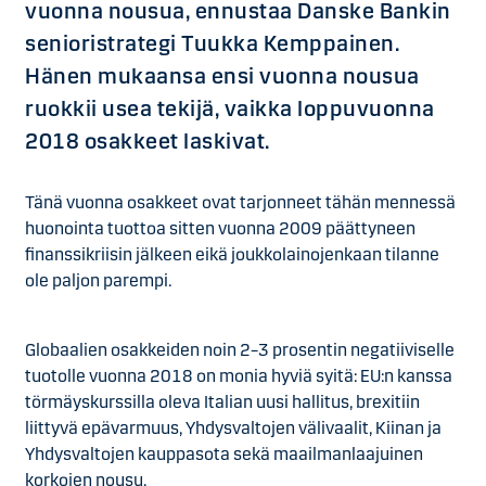
vuonna nousua, ennustaa Danske Bankin
senioristrategi Tuukka Kemppainen.
Hänen mukaansa ensi vuonna nousua
ruokkii usea tekijä, vaikka loppuvuonna
2018 osakkeet laskivat.
Tänä vuonna osakkeet ovat tarjonneet tähän mennessä
huonointa tuottoa sitten vuonna 2009 päättyneen
finanssikriisin jälkeen eikä joukkolainojenkaan tilanne
ole paljon parempi.
Globaalien osakkeiden noin 2–3 prosentin negatiiviselle
tuotolle vuonna 2018 on monia hyviä syitä: EU:n kanssa
törmäyskurssilla oleva Italian uusi hallitus, brexitiin
liittyvä epävarmuus, Yhdysvaltojen välivaalit, Kiinan ja
Yhdysvaltojen kauppasota sekä maailmanlaajuinen
korkojen nousu.