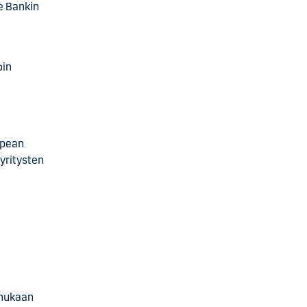
ke Bankin
oin
opean
 yritysten
a
 mukaan