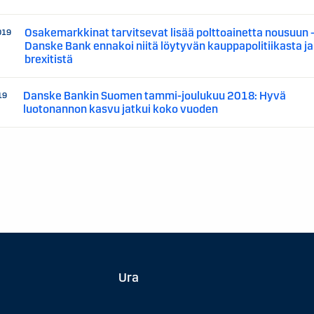
Osakemarkkinat tarvitsevat lisää polttoainetta nousuun 
019
Danske Bank ennakoi niitä löytyvän kauppapolitiikasta ja
brexitistä
Danske Bankin Suomen tammi-joulukuu 2018: Hyvä
19
luotonannon kasvu jatkui koko vuoden
Ura