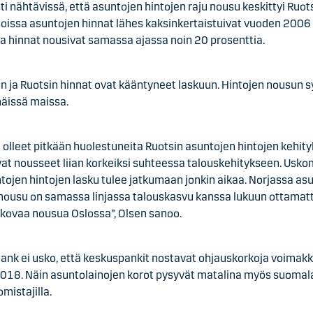
ti nähtävissä, että asuntojen hintojen raju nousu keskittyi Ruots
joissa asuntojen hinnat lähes kaksinkertaistuivat vuoden 2006 
 hinnat nousivat samassa ajassa noin 20 prosenttia.
n ja Ruotsin hinnat ovat kääntyneet laskuun. Hintojen nousun s
näissä maissa.
olleet pitkään huolestuneita Ruotsin asuntojen hintojen kehity
vat nousseet liian korkeiksi suhteessa talouskehitykseen. Usk
tojen hintojen lasku tulee jatkumaan jonkin aikaa. Norjassa as
 nousu on samassa linjassa talouskasvu kanssa lukuun ottamat
 kovaa nousua Oslossa”, Olsen sanoo.
ank ei usko, että keskuspankit nostavat ohjauskorkoja voimakk
018. Näin asuntolainojen korot pysyvät matalina myös suomala
mistajilla.