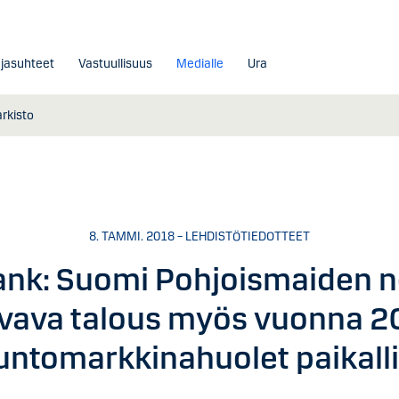
ajasuhteet
Vastuullisuus
Medialle
Ura
arkisto
8. TAMMI. 2018 – LEHDISTÖTIEDOTTEET
ank: Suomi Pohjoismaiden 
vava talous myös vuonna 2
untomarkkinahuolet paikalli