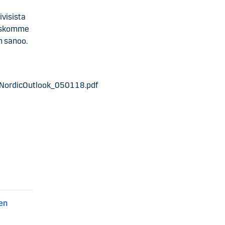
visista
 Uskomme
n sanoo.
/NordicOutlook_050118.pdf
en