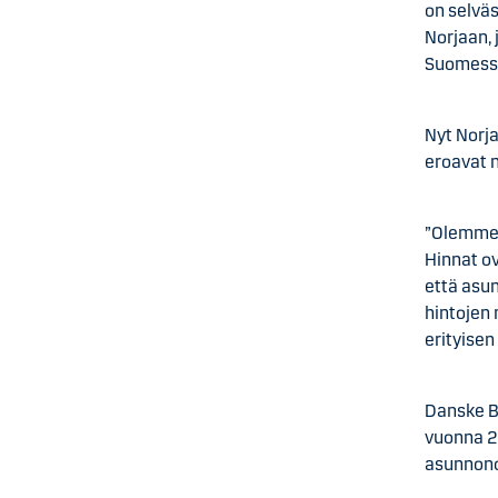
on selväs
Norjaan, 
Suomessa
Nyt Norja
eroavat 
”Olemme 
Hinnat o
että asun
hintojen
erityisen
Danske B
vuonna 2
asunnono