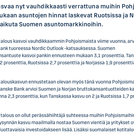
svaa nyt vauhdikkaasti verrattuna muihin Pohj
kaan asuntojen hinnat laskevat Ruotsissa ja N
 vaikuta Suomen asuntomarkkinoihin.
alous kasvoi vauhdikkaammin Pohjoismaista viime vuonna, arv
ank tuoreessa Nordic Outlook -katsauksessa. Suomen
nsantuote kasvoi pankin ennusteen mukaan 3,1 prosenttia. Ta
 2 prosenttia, Ruotsissa 2,7 prosenttia ja Norjassa 1,9 prosentti
alouskasvun ennustetaan olevan myös tänä vuonna Pohjoism
Danske Bank arvioi Suomen ja Norjan bruttokansantuotteiden 
na 2,3 prosenttia, kun Tanskassa kasvu on 2 ja Ruotsissa 1,7 p
talous on ollut perässähiihtäjä suhteessa muihin Pohjoismaihin
kysynnän kasvu maailmalla nostaa Suomen vientiä ja yritykset o
 luottavaisia investoidakseen lisää. Lisäksi suomalaiset kotital