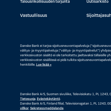
Talousrikollisuuden torjunta
Uutisarkisto
Vastuullisuus
Sijoittajasu
Danske Bank ei tarjoa sijoitusneuvontapalveluja ("sijoitusneuv
välitys- ja myyntipalveluja ("välitys- ja myyntipalvelut") yhdysva
verkkosivuston sisältö ei ole tarkoitettu jaeltavaksi tällaisille
verkkosivuston sisällössä ei pidä tulkita sijoitusneuvontapalvelu
henkilöille.
Lue lisää »
Danske Bank A/S, Suomen sivuliike, Televisiokatu 1, PL 124
Tietosuoja
.
Evästekäytäntö
.
Danske Bank A/S, Finland filial, Televisionsgatan 1, PL 1243
villkor
.
Sekretessmeddelande
.