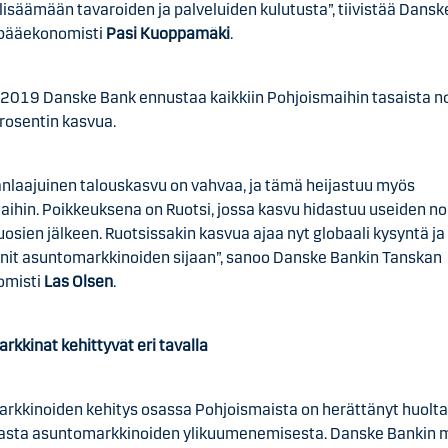
lisäämään tavaroiden ja palveluiden kulutusta”, tiivistää Dans
pääekonomisti
Pasi Kuoppamäki
.
 2019 Danske Bank ennustaa kaikkiin Pohjoismaihin tasaista n
rosentin kasvua.
nlaajuinen talouskasvu on vahvaa, ja tämä heijastuu myös
aihin. Poikkeuksena on Ruotsi, jossa kasvu hidastuu useiden n
osien jälkeen. Ruotsissakin kasvua ajaa nyt globaali kysyntä ja
nnit asuntomarkkinoiden sijaan”, sanoo Danske Bankin Tanskan
omisti
Las Olsen
.
kkinat kehittyvät eri tavalla
rkkinoiden kehitys osassa Pohjoismaista on herättänyt huolt
sta asuntomarkkinoiden ylikuumenemisesta. Danske Bankin