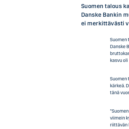
Suomen talous ka
Danske Bankin mu
ei merkittävästi
Suomen t
Danske B
bruttoka
kasvu oli
Suomen t
kärkeä. 
tänä vuon
”Suomen 
viimein 
riittävän