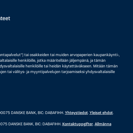
hteet
ontapalvelut") tai osakkeiden tai muiden arvopaperien kaupankäynti-,
ltalaisille henkilöille, jotka määritellään jäljempänä, ja tämän
 yhdysvaltalaisille henkilöille tai heidän käytettäväkseen. Mitään tämän
jen tai välitys- ja myyntipalvelujen tarjoamiseksi yhdysvaltalaisille
3, 00075 DANSKE BANK, BIC: DABAFIHH.
Yhteystiedot
.
Yleiset ehdot
.
, 00075 DANSKE BANK, BIC: DABAFIHH.
Kontaktuppgifter
.
Allmänna