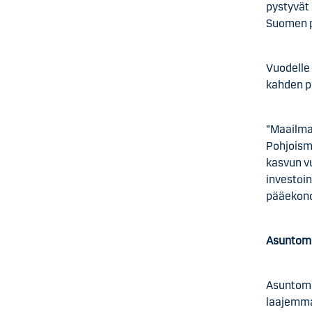
pystyvät 
Suomen 
Vuodelle
kahden p
”Maailma
Pohjoism
kasvun vu
investoi
pääekon
Asuntomar
Asuntoma
laajemma