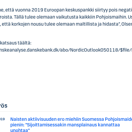
, että vuonna 2019 Euroopan keskuspankki siirtyy pois negatii
roista. Tällä tulee olemaan vaikutusta kaikkiin Pohjoismaihin.
, että korkojen nousu tulee olemaan maltillista ja hidasta”, Olse
katsaus täältä:
anskeanalyse.danskebank.dk/abo/NordicOutlook050118/$file
yös
Naisten aktiivisuuden ero miehiin Suomessa Pohjoismaid
019
pienin: ”Sijoittamisessakin mansplainaus kannattaa
unohtaa”