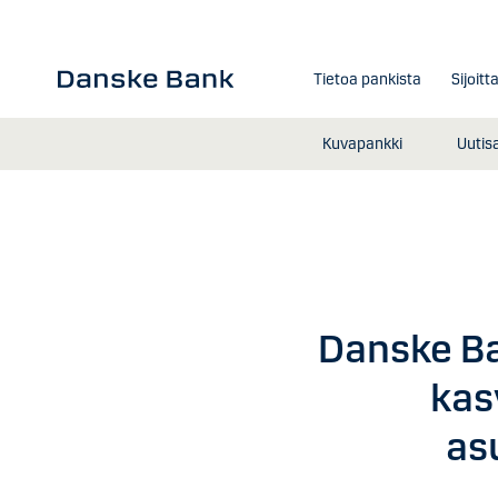
Siirry sisältöön
Tietoa pankista
Sijoitt
Kuvapankki
Uutis
Danske B
kas
as