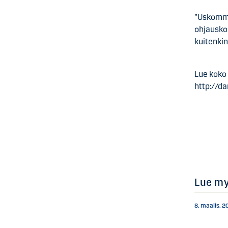
”Uskomme
ohjausko
kuitenkin
Lue koko 
http://d
Lue m
8. maalis. 2