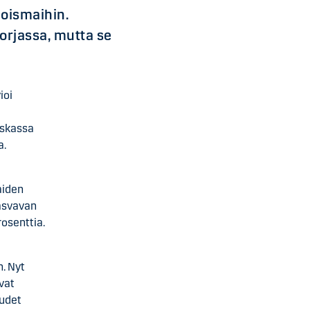
oismaihin.
orjassa, mutta se
ioi
nskassa
a.
aiden
kasvavan
rosenttia.
. Nyt
vat
oudet