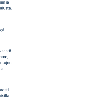
iin ja
alusta.
yyt
ksestä.
omme,
untojen
ta
aasti
isilla