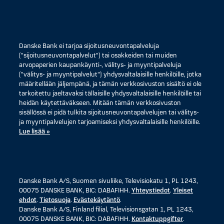
Danske Bank ei tarjoa sijoitusneuvontapalveluja
("sijoitusneuvontapalvelut") tai osakkeiden tai muiden
arvopaperien kaupankäynti-, välitys- ja myyntipalveluja
("välitys- ja myyntipalvelut") yhdysvaltalaisille henkilöille, jotka
määritellään jäljempänä, ja tämän verkkosivuston sisältö ei ole
tarkoitettu jaeltavaksi tällaisille yhdysvaltalaisille henkilöille tai
heidän käytettäväkseen. Mitään tämän verkkosivuston
sisällössä ei pidä tulkita sijoitusneuvontapalvelujen tai välitys-
ja myyntipalvelujen tarjoamiseksi yhdysvaltalaisille henkilöille.
Lue lisää »
Danske Bank A/S, Suomen sivuliike, Televisiokatu 1, PL 1243,
00075 DANSKE BANK, BIC: DABAFIHH.
Yhteystiedot
.
Yleiset
ehdot
.
Tietosuoja
.
Evästekäytäntö
.
Danske Bank A/S, Finland filial, Televisionsgatan 1, PL 1243,
00075 DANSKE BANK, BIC: DABAFIHH.
Kontaktuppgifter
.