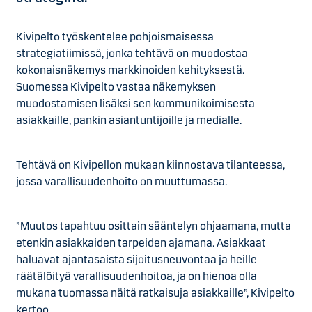
Kivipelto työskentelee pohjoismaisessa
strategiatiimissä, jonka tehtävä on muodostaa
kokonaisnäkemys markkinoiden kehityksestä.
Suomessa Kivipelto vastaa näkemyksen
muodostamisen lisäksi sen kommunikoimisesta
asiakkaille, pankin asiantuntijoille ja medialle.
Tehtävä on Kivipellon mukaan kiinnostava tilanteessa,
jossa varallisuudenhoito on muuttumassa.
”Muutos tapahtuu osittain sääntelyn ohjaamana, mutta
etenkin asiakkaiden tarpeiden ajamana. Asiakkaat
haluavat ajantasaista sijoitusneuvontaa ja heille
räätälöityä varallisuudenhoitoa, ja on hienoa olla
mukana tuomassa näitä ratkaisuja asiakkaille”, Kivipelto
kertoo.