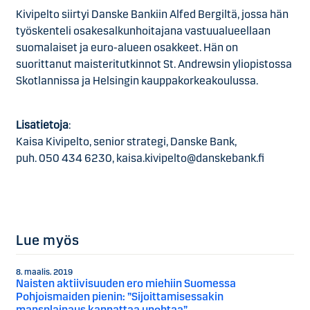
Kivipelto siirtyi Danske Bankiin Alfed Bergiltä, jossa hän
työskenteli osakesalkunhoitajana vastuualueellaan
suomalaiset ja euro-alueen osakkeet. Hän on
suorittanut maisteritutkinnot St. Andrewsin yliopistossa
Skotlannissa ja Helsingin kauppakorkeakoulussa.
Lisätietoja
:
Kaisa Kivipelto, senior strategi, Danske Bank,
puh. 050 434 6230, kaisa.kivipelto@danskebank.fi
Lue myös
8. maalis. 2019
Naisten aktiivisuuden ero miehiin Suomessa
Pohjoismaiden pienin: ”Sijoittamisessakin
mansplainaus kannattaa unohtaa”