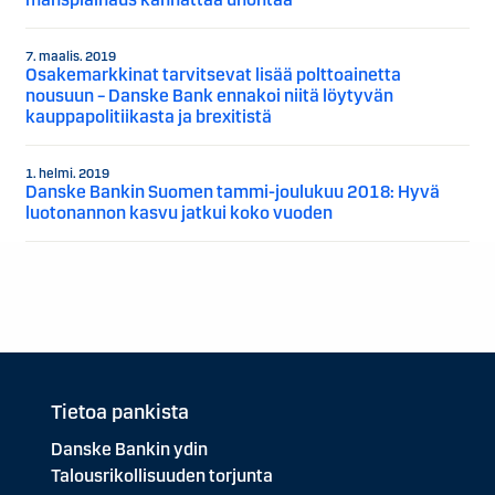
7. maalis. 2019
Osakemarkkinat tarvitsevat lisää polttoainetta
nousuun – Danske Bank ennakoi niitä löytyvän
kauppapolitiikasta ja brexitistä
1. helmi. 2019
Danske Bankin Suomen tammi-joulukuu 2018: Hyvä
luotonannon kasvu jatkui koko vuoden
Tietoa pankista
Danske Bankin ydin
Talousrikollisuuden torjunta