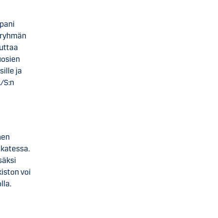
ppani
S-ryhmän
uttaa
uosien
ille ja
A/S:n
men
akatessa.
säksi
iston voi
lla.