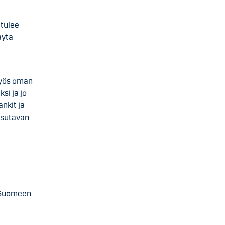
 tulee
ayta
myös oman
si ja jo
nkit ja
ksutavan
a Suomeen