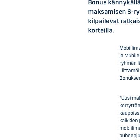
Bonus kännykällä
maksamisen S-ryh
kilpailevat ratkai
korteilla.
Mobiilim
ja Mobil
ryhmän l
Liittämäl
Bonuksen
”Uusi ma
kerryttä
kaupoissa
kaikkien 
mobiilim
puheenj