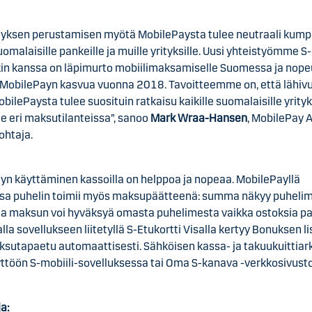
ityksen perustamisen myötä MobilePaysta tulee neutraali kum
suomalaisille pankeille ja muille yrityksille. Uusi yhteistyömme 
kin kanssa on läpimurto mobiilimaksamiselle Suomessa ja nope
 MobilePayn kasvua vuonna 2018. Tavoitteemme on, että lähiv
bilePaysta tulee suosituin ratkaisu kaikille suomalaisille yrityks
lle eri maksutilanteissa”, sanoo
Mark Wraa-Hansen
, MobilePay 
ohtaja.
yn käyttäminen kassoilla on helppoa ja nopeaa. MobilePayllä
a puhelin toimii myös maksupäätteenä: summa näkyy puheli
 ja maksun voi hyväksyä omasta puhelimesta vaikka ostoksia p
a sovellukseen liitetyllä S-Etukortti Visalla kertyy Bonuksen li
sutapaetu automaattisesti. Sähköisen kassa- ja takuukuittiark
ttöön S-mobiili-sovelluksessa tai Oma S-kanava -verkkosivusto
ja: