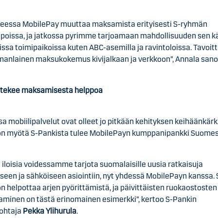
heessa MobilePay muuttaa maksamista erityisesti S-ryhmän
poissa, ja jatkossa pyrimme tarjoamaan mahdollisuuden sen k
ssa toimipaikoissa kuten ABC-asemilla ja ravintoloissa. Tavoit
manlainen maksukokemus kivijalkaan ja verkkoon”, Annala sano
 tekee maksamisesta helppoa
a mobiilipalvelut ovat olleet jo pitkään kehityksen keihäänkär
ön myötä S-Pankista tulee MobilePayn kumppanipankki Suomes
iloisia voidessamme tarjota suomalaisille uusia ratkaisuja
een ja sähköiseen asiointiin, nyt yhdessä MobilePayn kanssa.
n helpottaa arjen pyörittämistä, ja päivittäisten ruokaostosten
taminen on tästä erinomainen esimerkki”, kertoo S-Pankin
johtaja
Pekka Ylihurula
.