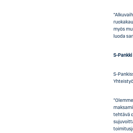
”Alkuvai
ruokakau
myös mui
luoda sa
S-Pankki
S-Pankiss
Yhteisty
”Olemme 
maksamis
tehtävä o
sujuvoit
toimitus