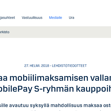
ajasuhteet
Vastuullisuus
Medialle
Ura
arkisto
27. HELMI. 2018 – LEHDISTÖTIEDOTTEET
kaa mobiilimaksamisen vall
bilePay S-ryhmän kauppoi
sille avautuu syksyllä mahdollisuus maksaa ost