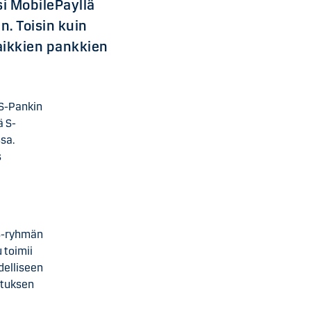
i MobilePayllä
. Toisin kuin
kaikkien pankkien
 S-Pankin
ä S-
sa.
s
 S-ryhmän
 toimii
odelliseen
ituksen