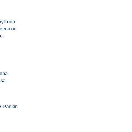
äyttöön
teena on
o.
kenä.
sa.
 S-Pankin