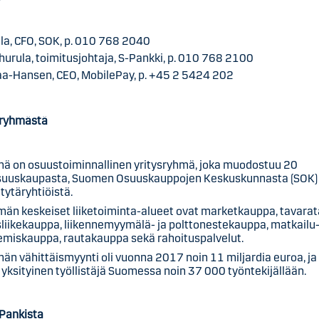
ala, CFO, SOK, p. 010 768 2040
hurula, toimitusjohtaja, S-Pankki, p. 010 768 2100
a-Hansen, CEO, MobilePay, p. +45 2 5424 202
-ryhmästä
ä on osuustoiminnallinen yritysryhmä, joka muodostuu 20
suuskaupasta, Suomen Osuuskauppojen Keskuskunnasta (SOK)
 tytäryhtiöistä.
män keskeiset liiketoiminta-alueet ovat marketkauppa, tavarata
sliikekauppa, liikennemyymälä- ja polttonestekauppa, matkailu-
emiskauppa, rautakauppa sekä rahoituspalvelut.
än vähittäismyynti oli vuonna 2017 noin 11 miljardia euroa, ja 
 yksityinen työllistäjä Suomessa noin 37 000 työntekijällään.
-Pankista