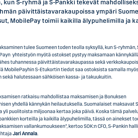
, kun S-ryhmä ja S-Pankki tekevät mahdolliseks
män päivittäistavarakaupoissa ympäri Suomen
sut, MobilePay toimii kaikilla älypuhelimilla ja 
aksaminen tulee Suomeen toden teolla syksyllä, kun S-ryhmän,
ePayn yhteistyön myötä ostokset pystyy maksamaan kännykäll
ähes tuhannessa päivittäistavarakaupassa sekä verkkokaupois
lä MobilePayhin S-Etukortin tiedot saa ostoksista samalla myö
 sekä halutessaan sähköisen kassa- ja takuukuitin.
ksamisen ratkaisu mahdollistaa maksamisen ja Bonuksen
misen yhdellä kännykän heilautuksella. Suomalaiset maksavat
 yli puolitoista miljoonaa kertaa joka päivä. Koska tämä palvelu
pankkien korteilla ja kaikilla älypuhelimilla, tässä on ainekset t
aksamisen vallankumoukseen”, kertoo SOK:n CFO, S-Pankin hall
ohtaja
Jari Annala
.