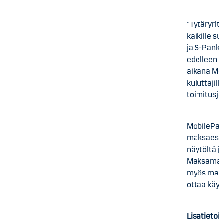
”Tytäryr
kaikille 
ja S-Pan
edelleen
aikana Mo
kuluttaji
toimitusj
MobilePa
maksaess
näytöltä
Maksamall
myös mak
ottaa käy
Lisätieto