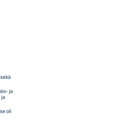
 sekä
lo- ja
 ja
se oli