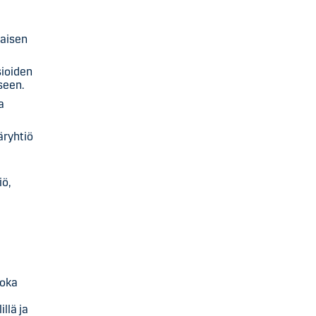
maisen
sioiden
seen.
a
äryhtiö
iö,
joka
illä ja