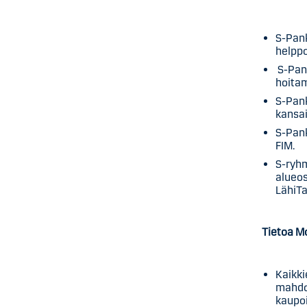
S-Pank
helppo
S-Pank
hoitam
S-Pank
kansai
S-Pank
FIM.
S-ryh
alueos
LähiTa
Tietoa M
Kaikki
mahdol
kaupois