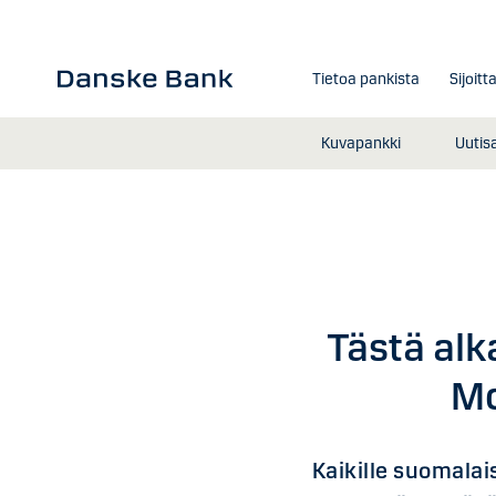
Siirry sisältöön
Tietoa pankista
Sijoitt
Kuvapankki
Uutis
Tästä al
Mo
Kaikille suomalai