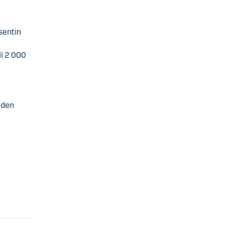
sentin
li 2 000
iden