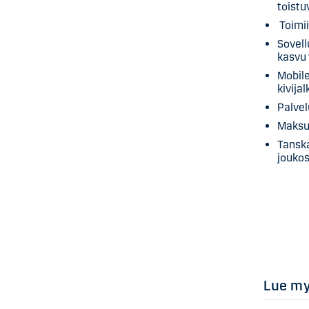
toist
Toimi
Sovell
kasvu
Mobile
kivija
Palvel
Maksut
Tansk
jouko
Lue m