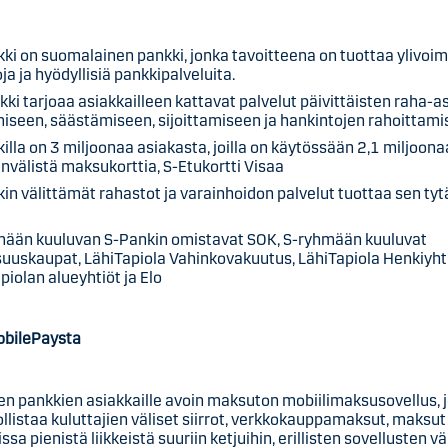
ki on suomalainen pankki, jonka tavoitteena on tuottaa ylivoi
ja ja hyödyllisiä pankkipalveluita.
ki tarjoaa asiakkailleen kattavat palvelut päivittäisten raha-a
iseen, säästämiseen, sijoittamiseen ja hankintojen rahoittami
illa on 3 miljoonaa asiakasta, joilla on käytössään 2,1 miljoona
nvälistä maksukorttia, S-Etukortti Visaa
in välittämät rahastot ja varainhoidon palvelut tuottaa sen tyt
mään kuuluvan S-Pankin omistavat SOK, S-ryhmään kuuluvat
uuskaupat, LähiTapiola Vahinkovakuutus, LähiTapiola Henkiyht
piolan alueyhtiöt ja Elo
obilePaysta
en pankkien asiakkaille avoin maksuton mobiilimaksusovellus, 
listaa kuluttajien väliset siirrot, verkkokauppamaksut, maksut
sa pienistä liikkeistä suuriin ketjuihin, erillisten sovellusten väl