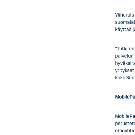
Ylihurul
suomalai
käyttää j
”Tutkimm
palvelun 
hyväksi 
yritykse
koko Suom
MobilePa
MobilePa
perusteta
emoyhtiö