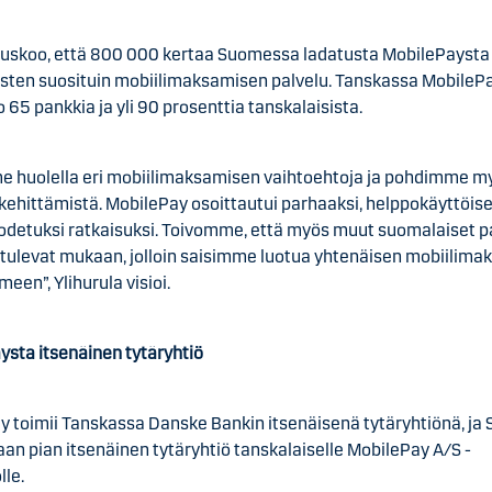
a uskoo, että 800 000 kertaa Suomessa ladatusta MobilePaysta
sten suosituin mobiilimaksamisen palvelu. Tanskassa MobileP
o 65 pankkia ja yli 90 prosenttia tanskalaisista.
e huolella eri mobiilimaksamisen vaihtoehtoja ja pohdimme 
kehittämistä. MobilePay osoittautui parhaaksi, helppokäyttöisek
todetuksi ratkaisuksi. Toivomme, että myös muut suomalaiset pa
t tulevat mukaan, jolloin saisimme luotua yhtenäisen mobiilima
een”, Ylihurula visioi.
ysta itsenäinen tytäryhtiö
y toimii Tanskassa Danske Bankin itsenäisenä tytäryhtiönä, j
an pian itsenäinen tytäryhtiö tanskalaiselle MobilePay A/S -
lle.