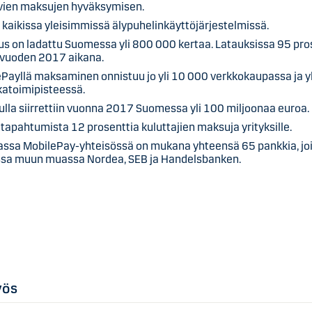
uvien maksujen hyväksymisen.
i kaikissa yleisimmissä älypuhelinkäyttöjärjestelmissä.
us on ladattu Suomessa yli 800 000 kertaa. Latauksissa 95 pro
 vuoden 2017 aikana.
Payllä maksaminen onnistuu jo yli 10 000 verkkokaupassa ja y
lkatoimipisteessä.
ulla siirrettiin vuonna 2017 Suomessa yli 100 miljoonaa euroa.
apahtumista 12 prosenttia kuluttajien maksuja yrityksille.
assa MobilePay-yhteisössä on mukana yhteensä 65 pankkia, jo
ssa muun muassa Nordea, SEB ja Handelsbanken.
yös