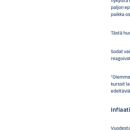
nykyistä
paljon e
paikka os
Tästä hu
Sodat vai
reagoiva
”Olemme 
kurssit l
edeltävi
Inflaa
Vuodesta 