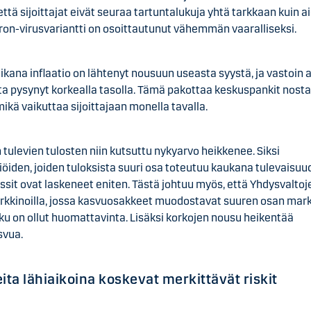
että sijoittajat eivät seuraa tartuntalukuja yhtä tarkkaan kuin 
ron-virusvariantti on osoittautunut vähemmän vaaralliseksi.
kana inflaatio on lähtenyt nousuun useasta syystä, ja vastoin 
ta pysynyt korkealla tasolla. Tämä pakottaa keskuspankit nos
mikä vaikuttaa sijoittajaan monella tavalla.
 tulevien tulosten niin kutsuttu nykyarvo heikkenee. Siksi
öiden, joiden tuloksista suuri osa toteutuu kaukana tulevaisuu
sit ovat laskeneet eniten. Tästä johtuu myös, että Yhdysvaltoj
kkinoilla, jossa kasvuosakkeet muodostavat suuren osan mark
ku on ollut huomattavinta. Lisäksi korkojen nousu heikentää
svua.
ita lähiaikoina koskevat merkittävät riskit