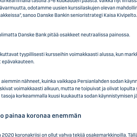
 korkeammalla tasolla 3–6 kuukauden päästä. Vaikka nyt ilmass
pävarmuutta, odotamme uusien kurssilaskujen olevan mahdolli
akkeissa”, sanoo Danske Bankin senioristrategi Kaisa Kivipelto
olimatta Danske Bank pitää osakkeet neutraalissa painossa.
kuttavat tyypillisesti kursseihin voimakkaasti alussa, kun mark
t epävakauteen.
aiemmin nähneet, kuinka vaikkapa Persianlahden sodan käynni
askivat voimakkaasti alkuun, mutta ne toipuivat ja olivat lopulta
ä tasoja korkeammalla kuusi kuukautta sodan käynnistymisen jä
tio painaa koronaa enemmän
2020 koronakriisi on ollut vahva tekijä osakemarkkinoilla. Täll