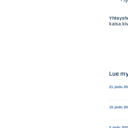
• T
Yhteysh
kaisa.ki
Lue m
21. joulu. 2
15. joulu. 2
2. joulu. 20