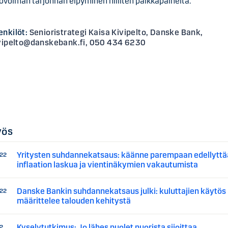
yövoiman tarjonnan elpyminen hilliten palkkapaineita.
enkilöt:
Senioristrategi Kaisa Kivipelto, Danske Bank,
vipelto@danskebank.fi, 050 434 6230
yös
Yritysten suhdannekatsaus: käänne parempaan edellyttä
022
inflaation laskua ja vientinäkymien vakautumista
Danske Bankin suhdannekatsaus julki: kuluttajien käytös
022
määrittelee talouden kehitystä
Kyselytutkimus: Jo lähes puolet nuorista sijoittaa
22