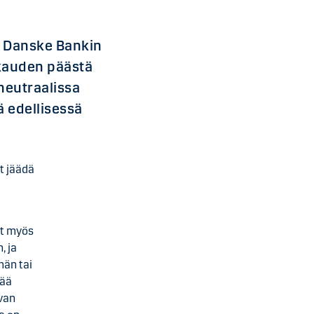
a Danske Bankin
kauden päästä
neutraalissa
ä edellisessä
at jäädä
ät myös
, ja
män tai
sää
evan