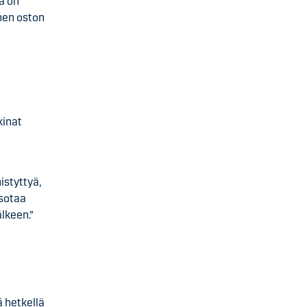
a on
nen oston
.
kinat
styttyä,
 sotaa
lkeen.”
ä hetkellä