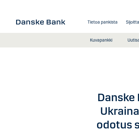
Siirry sisältöön
Tietoa pankista
Sijoitt
Kuvapankki
Uutis
Danske 
Ukraina
odotus s