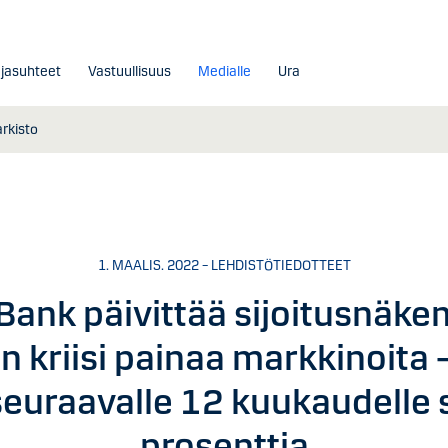
ajasuhteet
Vastuullisuus
Medialle
Ura
arkisto
1. MAALIS. 2022 – LEHDISTÖTIEDOTTEET
Bank päivittää sijoitusnäke
n kriisi painaa markkinoita –
euraavalle 12 kuukaudelle s
prosenttia