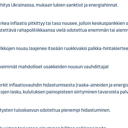
ehitys Ukrainassa, mukaan lukien sanktiot ja energiahinnat.
orkea inflaatio pitkittyy tai taso nousee, jolloin keskuspankkien 
istettävä rahapolitiikkaansa vielä odotettua enemmän tai aiem
alkkojen nousu laajenee itseään ruokkivaksi palkka-hintakiertee
keimmät mahdolliset osakkeiden nousun vauhdittajat
erkit inflaatiovauhdin hidastumisesta (raaka-aineiden ja energi
tojen lasku,
kulutuksen painopisteen siirtyminen tavaroista palv
ritysten tuloskasvun odotettua pienempi hidastuminen.