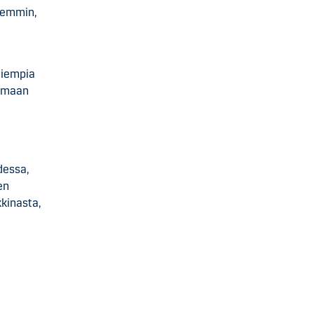
aiemmin,
aiempia
tamaan
dessa,
en
kinasta,