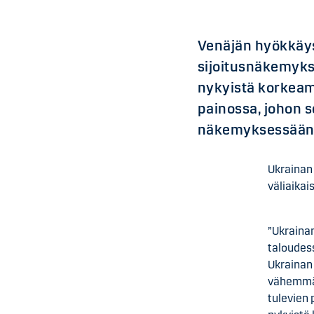
Venäjän hyökkäys
sijoitusnäkemyk
nykyistä korkeamm
painossa, johon s
näkemyksessään
Ukrainan 
väliaikai
”Ukrainan
taloudess
Ukrainan
vähemmän
tulevien