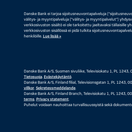
Danske Bank ei tarjoa sijoitusneuvontapalveluja ("sijoitusneuv
välitys- ja myyntipalveluja ("välitys- ja myyntipalvelut") yhdysva
verkkosivuston sisältö ei ole tarkoitettu jaeltavaksi tällaisille
verkkosivuston sisällössä ei pidä tulkita sijoitusneuvontapalvelu
henkilöille.
Lue lisää »
Danske Bank A/S, Suomen sivuliike, Televisiokatu 1, PL 124
Tietosuoja
.
Evästekäytäntö
.
Danske Bank A/S, Finland filial, Televisionsgatan 1, PL 1243
villkor
.
Sekretessmeddelande
.
Danske Bank A/S, Finland Branch, Televisiokatu 1, PL 1243,
terms
.
Privacy statement
.
Puhelut voidaan nauhoittaa turvallisuussyistä sekä dokumento