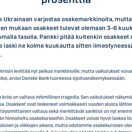
 Ukrainaan varjostaa osakemarkkinoita, mutt
sen mukaan osakkeet tulevat olemaan 3–6 kuu
alla tasolla. Pankki pitää kuitenkin osakkeet 
e laski ne kolme kuukautta sitten ilmestyneess
.
kriisin levittää nyt pelkoa markkinoille, mutta vaikutukset voiv
siksi, arvioi Danske Bank tuoreessa sijoitusnäkemyksessään.
 kriisi on valtava inhimillinen tragedia. Sen vaikutukset näkym
a. Osakkeet ovat laskeneet voimakkaasti vuoden alusta lähtien
 täysimittainen valtaus sekä merkittävät sanktiot on nyt enem
 hinnoiteltu osakekursseihin. Osakkeet voivat hyvin laskea li
 päivien ja viikkojen aikana, mutta odotamme osakekurssien ol