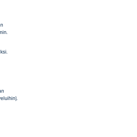
on
min.
ksi.
an
eluihin).