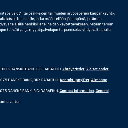
ontapalvelut") tai osakkeiden tai muiden arvopaperien kaupankäynti-,
ltalaisille henkilöille, jotka määritellään jäljempänä, ja tämän
 yhdysvaltalaisille henkilöille tai heidän käytettäväkseen. Mitään tämän
jen tai välitys- ja myyntipalvelujen tarjoamiseksi yhdysvaltalaisille
3, 00075 DANSKE BANK, BIC: DABAFIHH.
Yhteystiedot
.
Yleiset ehdot
.
, 00075 DANSKE BANK, BIC: DABAFIHH.
Kontaktuppgifter
.
Allmänna
 00075 DANSKE BANK, BIC: DABAFIHH.
Contact information
.
General
intia varten