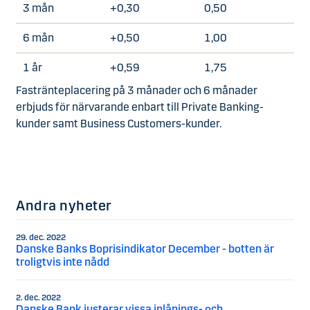
3 mån
+0,30
0,50
6 mån
+0,50
1,00
1 år
+0,59
1,75
Fastränteplacering på 3 månader och 6 månader
erbjuds för närvarande enbart till Private Banking-
kunder samt Business Customers-kunder.
Andra nyheter
29. dec. 2022
Danske Banks Boprisindikator December - botten är
troligtvis inte nådd
2. dec. 2022
Danske Bank justerar vissa inlånings- och