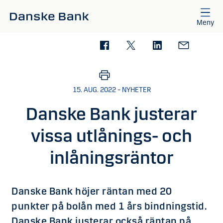
Gå till huvudinnehåll
Meny
15. AUG. 2022 – NYHETER
Danske Bank justerar
vissa utlånings- och
inlåningsräntor
Danske Bank höjer räntan med 20
punkter på bolån med 1 års bindningstid.
Danske Bank justerar också räntan på