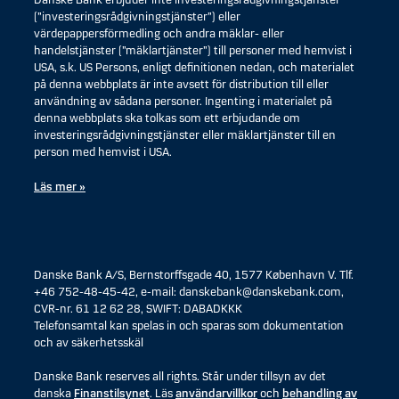
Danske Bank erbjuder inte investeringsrådgivningstjänster
(”investeringsrådgivningstjänster”) eller
värdepappersförmedling och andra mäklar- eller
handelstjänster (”mäklartjänster”) till personer med hemvist i
USA, s.k. US Persons, enligt definitionen nedan, och materialet
på denna webbplats är inte avsett för distribution till eller
användning av sådana personer. Ingenting i materialet på
denna webbplats ska tolkas som ett erbjudande om
investeringsrådgivningstjänster eller mäklartjänster till en
person med hemvist i USA.
Läs mer »
Danske Bank A/S, Bernstorffsgade 40, 1577 København V. Tlf.
+46 752-48-45-42, e-mail: danskebank@danskebank.com,
CVR-nr. 61 12 62 28, SWIFT: DABADKKK
Telefonsamtal kan spelas in och sparas som dokumentation
och av säkerhetsskäl
Danske Bank reserves all rights. Står under tillsyn av det
danska
Finanstilsynet
. Läs
användarvillkor
och
behandling av