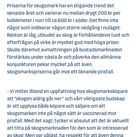
Priserna för skogsmark har en stigande trend det
senaste året och varierar nu mellan drygt 200 kr per
kubikmeter i norr till ca 600 kr i söder. Det finns inte
något som indikerar någon större nedgång i nuläget.
Räntan är låg, utbudet av skog är förhållandevis tunt och
efterfrågan på virke är mycket god med höga priser.
Skulle däremot avmattningen på bostadsmarknaden
förstärkas under nästa år och påverka den allmänna
konjunkturen pekar mycket på att även
skogsmarkspriserna går mot ett liknande prisfall.
- Vi möter ibland en uppfattning hos skogsmarksköpare
att ”skogen aldrig går ner” och vårt viktigaste budskap
är att upplysa både köpare och säljare om att
skogsmarken inte på något sätt är vaccinerad mot
prisfall. Med det sagt, tycker vi absolut att det är aktuellt
att titta på skogsmarknaden för den som är intresserad
av skog. Men var påläst, ha respekt för att även denna