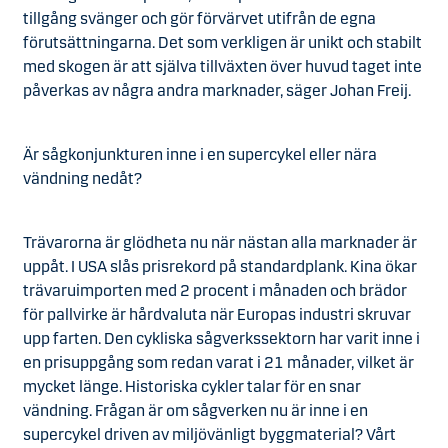
tillgång svänger och gör förvärvet utifrån de egna
förutsättningarna. Det som verkligen är unikt och stabilt
med skogen är att själva tillväxten över huvud taget inte
påverkas av några andra marknader, säger Johan Freij.
Är sågkonjunkturen inne i en supercykel eller nära
vändning nedåt?
Trävarorna är glödheta nu när nästan alla marknader är
uppåt. I USA slås prisrekord på standardplank. Kina ökar
trävaruimporten med 2 procent i månaden och brädor
för pallvirke är hårdvaluta när Europas industri skruvar
upp farten. Den cykliska sågverkssektorn har varit inne i
en prisuppgång som redan varat i 21 månader, vilket är
mycket länge. Historiska cykler talar för en snar
vändning. Frågan är om sågverken nu är inne i en
supercykel driven av miljövänligt byggmaterial? Vårt