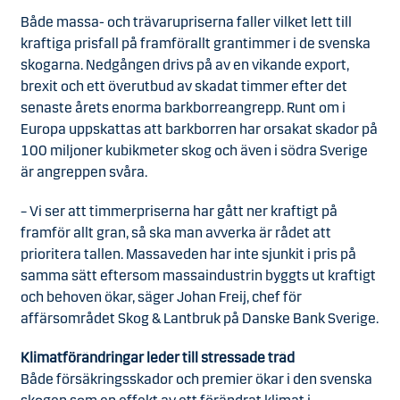
Både massa- och trävarupriserna faller vilket lett till
kraftiga prisfall på framförallt grantimmer i de svenska
skogarna. Nedgången drivs på av en vikande export,
brexit och ett överutbud av skadat timmer efter det
senaste årets enorma barkborreangrepp. Runt om i
Europa uppskattas att barkborren har orsakat skador på
100 miljoner kubikmeter skog och även i södra Sverige
är angreppen svåra.
– Vi ser att timmerpriserna har gått ner kraftigt på
framför allt gran, så ska man avverka är rådet att
prioritera tallen. Massaveden har inte sjunkit i pris på
samma sätt eftersom massaindustrin byggts ut kraftigt
och behoven ökar, säger Johan Freij, chef för
affärsområdet Skog & Lantbruk på Danske Bank Sverige.
Klimatförändringar leder till stressade träd
Både försäkringsskador och premier ökar i den svenska