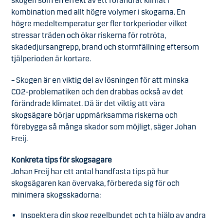
skogen som en effekt av ett förändrat klimat i
kombination med allt högre volymer i skogarna. En
högre medeltemperatur ger fler torkperioder vilket
stressar träden och ökar riskerna för rotröta,
skadedjursangrepp, brand och stormfällning eftersom
tjälperioden är kortare.
– Skogen är en viktig del av lösningen för att minska
CO2-problematiken och den drabbas också av det
förändrade klimatet. Då är det viktig att våra
skogsägare börjar uppmärksamma riskerna och
förebygga så många skador som möjligt, säger Johan
Freij.
Konkreta tips för skogsägare
Johan Freij har ett antal handfasta tips på hur
skogsägaren kan övervaka, förbereda sig för och
minimera skogsskadorna:
Inspektera din skog regelbundet och ta hjälp av andra