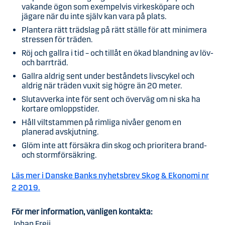
vakande ögon som exempelvis virkesköpare och
jägare när du inte själv kan vara på plats.
Plantera rätt trädslag på rätt ställe för att minimera
stressen för träden.
Röj och gallra i tid – och tillåt en ökad blandning av löv-
och barrträd.
Gallra aldrig sent under beståndets livscykel och
aldrig när träden vuxit sig högre än 20 meter.
Slutavverka inte för sent och överväg om ni ska ha
kortare omloppstider.
Håll viltstammen på rimliga nivåer genom en
planerad avskjutning.
Glöm inte att försäkra din skog och prioritera brand-
och stormförsäkring.
Läs mer i Danske Banks nyhetsbrev Skog & Ekonomi nr
2 2019.
För mer information, vänligen kontakta:
Johan Freij