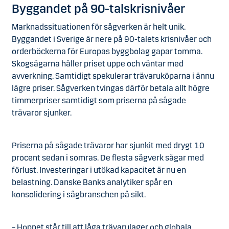
Byggandet på 90-talskrisnivåer
Marknadssituationen för sågverken är helt unik.
Byggandet i Sverige är nere på 90-talets krisnivåer och
orderböckerna för Europas byggbolag gapar tomma.
Skogsägarna håller priset uppe och väntar med
avverkning. Samtidigt spekulerar trävaruköparna i ännu
lägre priser. Sågverken tvingas därför betala allt högre
timmerpriser samtidigt som priserna på sågade
trävaror sjunker.
Priserna på sågade trävaror har sjunkit med drygt 10
procent sedan i somras. De flesta sågverk sågar med
förlust. Investeringar i utökad kapacitet är nu en
belastning. Danske Banks analytiker spår en
konsolidering i sågbranschen på sikt.
– Hoppet står till att låga trävarulager och globala