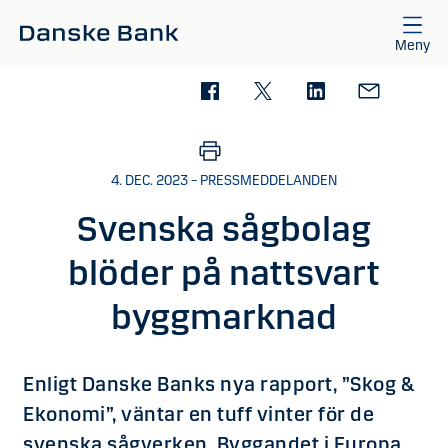
Gå till huvudinnehåll
Meny
4. DEC. 2023 – PRESSMEDDELANDEN
Svenska sågbolag
blöder på nattsvart
byggmarknad
Enligt Danske Banks nya rapport, ”Skog &
Ekonomi”, väntar en tuff vinter för de
svenska sågverken. Byggandet i Europa