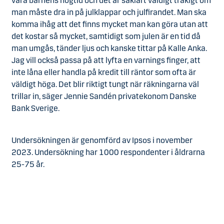
vara barnens högtid och det är såklart väldigt tråkigt om
man måste dra in på julklappar och julfirandet. Man ska
komma ihåg att det finns mycket man kan göra utan att
det kostar så mycket, samtidigt som julen är en tid då
man umgås, tänder ljus och kanske tittar på Kalle Anka.
Jag vill också passa på att lyfta en varnings finger, att
inte låna eller handla på kredit till räntor som ofta är
väldigt höga. Det blir riktigt tungt när räkningarna väl
trillar in, säger Jennie Sandén privatekonom Danske
Bank Sverige.
Undersökningen är genomförd av Ipsos i november
2023. Undersökning har 1000 respondenter i åldrarna
25-75 år.