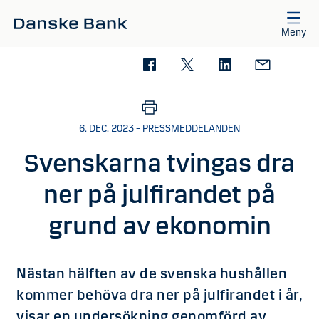
Gå till huvudinnehåll
Meny
6. DEC. 2023 – PRESSMEDDELANDEN
Svenskarna tvingas dra
ner på julfirandet på
grund av ekonomin
Nästan hälften av de svenska hushållen
kommer behöva dra ner på julfirandet i år,
visar en undersökning genomförd av