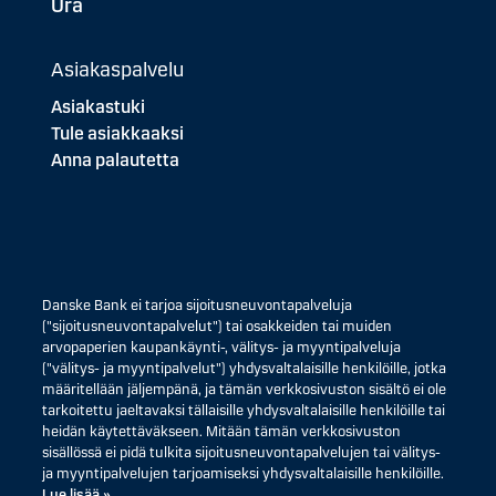
Ura
Asiakaspalvelu
Asiakastuki
Tule asiakkaaksi
Anna palautetta
Danske Bank ei tarjoa sijoitusneuvontapalveluja
("sijoitusneuvontapalvelut") tai osakkeiden tai muiden
arvopaperien kaupankäynti-, välitys- ja myyntipalveluja
("välitys- ja myyntipalvelut") yhdysvaltalaisille henkilöille, jotka
määritellään jäljempänä, ja tämän verkkosivuston sisältö ei ole
tarkoitettu jaeltavaksi tällaisille yhdysvaltalaisille henkilöille tai
heidän käytettäväkseen. Mitään tämän verkkosivuston
sisällössä ei pidä tulkita sijoitusneuvontapalvelujen tai välitys-
ja myyntipalvelujen tarjoamiseksi yhdysvaltalaisille henkilöille.
Lue lisää »