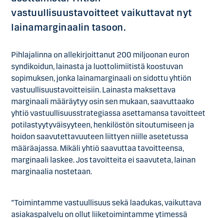
vastuullisuustavoitteet vaikuttavat nyt
lainamarginaalin tasoon.
Pihlajalinna on allekirjoittanut 200 miljoonan euron
syndikoidun, lainasta ja luottolimiitistä koostuvan
sopimuksen, jonka lainamarginaali on sidottu yhtiön
vastuullisuustavoitteisiin. Lainasta maksettava
marginaali määräytyy osin sen mukaan, saavuttaako
yhtiö vastuullisuusstrategiassa asettamansa tavoitteet
potilastyytyväisyyteen, henkilöstön sitoutumiseen ja
hoidon saavutettavuuteen liittyen niille asetetussa
määräajassa. Mikäli yhtiö saavuttaa tavoitteensa,
marginaali laskee. Jos tavoitteita ei saavuteta, lainan
marginaalia nostetaan.
”Toimintamme vastuullisuus sekä laadukas, vaikuttava
asiakaspalvelu on ollut liiketoimintamme ytimessä