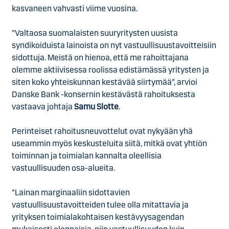
kasvaneen vahvasti viime vuosina.
”Valtaosa suomalaisten suuryritysten uusista
syndikoiduista lainoista on nyt vastuullisuustavoitteisiin
sidottuja. Meistä on hienoa, että me rahoittajana
olemme aktiivisessa roolissa edistämässä yritysten ja
siten koko yhteiskunnan kestävää siirtymää”, arvioi
Danske Bank -konsernin kestävästä rahoituksesta
vastaava johtaja
Samu Slotte
.
Perinteiset rahoitusneuvottelut ovat nykyään yhä
useammin myös keskusteluita siitä, mitkä ovat yhtiön
toiminnan ja toimialan kannalta oleellisia
vastuullisuuden osa-alueita.
”Lainan marginaaliin sidottavien
vastuullisuustavoitteiden tulee olla mitattavia ja
yrityksen toimialakohtaisen kestävyysagendan