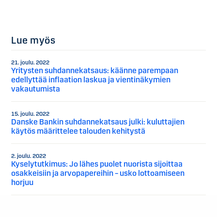
Lue myös
21. joulu. 2022
Yritysten suhdannekatsaus: käänne parempaan
edellyttää inflaation laskua ja vientinäkymien
vakautumista
15. joulu. 2022
Danske Bankin suhdannekatsaus julki: kuluttajien
käytös määrittelee talouden kehitystä
2. joulu. 2022
Kyselytutkimus: Jo lähes puolet nuorista sijoittaa
osakkeisiin ja arvopapereihin – usko lottoamiseen
horjuu