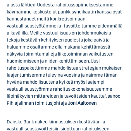
alusta lähtien. Uudesta rahoitussopimuksestamme
käymämme keskustelut pankkisyndikaatin kanssa ovat
kannustaneet meitä konkretisoimaan
vastuullisuustyötämme ja -tavoitteitamme pidemmällä
aikavälillä. Meille vastuullisuus on johdonmukaisia
tekoja kestävän kehityksen puolesta joka päivä ja
haluamme osaltamme olla mukana kehittämässä
näkyviä toimintamalleja liiketoiminnan vaikutusten
huomioimiseen ja niiden kehittämiseen. Uusi
rahoituspakettimme mahdollistaa strategian mukaisen
laajentumisemme tulevina vuosina ja näimme tämän
hyvänä mahdollisuutena kytkeä myös laajempi
vastuullisuustyömme rahoituskokonaisuuteemme
läpinäkyvien mittareiden ja tavoitteiden kautta”, sanoo
Pihlajalinnan toimitusjohtaja
Joni Aaltonen
.
Danske Bank näkee kiinnostuksen kestävään ja
vastuullisuustavoitteisiin sidottuun rahoitukseen