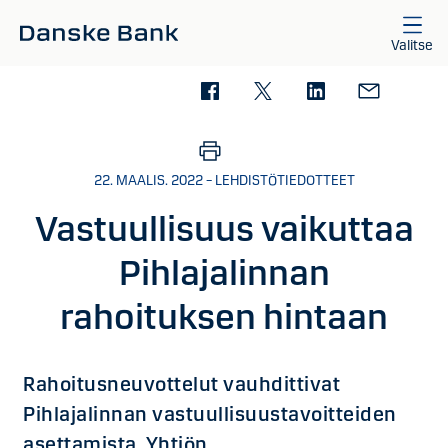
Siirry sisältöön
Valitse
22. MAALIS. 2022 – LEHDISTÖTIEDOTTEET
Vastuullisuus vaikuttaa
Pihlajalinnan
rahoituksen hintaan
Rahoitusneuvottelut vauhdittivat
Pihlajalinnan vastuullisuustavoitteiden
asettamista. Yhtiön