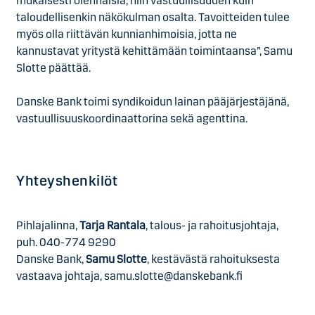
mukaisesti olennaisia, niin vastuullisuuden kuin
taloudellisenkin näkökulman osalta. Tavoitteiden tulee
myös olla riittävän kunnianhimoisia, jotta ne
kannustavat yritystä kehittämään toimintaansa”, Samu
Slotte päättää.
Danske Bank toimi syndikoidun lainan pääjärjestäjänä,
vastuullisuuskoordinaattorina sekä agenttina.
Yhteyshenkilöt
Pihlajalinna,
Tarja Rantala
, talous- ja rahoitusjohtaja,
puh. 040-774 9290
Danske Bank,
Samu Slotte
, kestävästä rahoituksesta
vastaava johtaja, samu.slotte@danskebank.fi