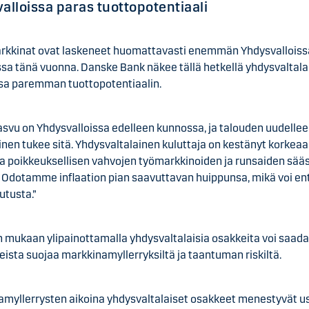
alloissa paras tuottopotentiaali
kkinat ovat laskeneet huomattavasti enemmän Yhdysvalloiss
sa tänä vuonna. Danske Bank näkee tällä hetkellä yhdysvaltal
sa paremman tuottopotentiaalin.
asvu on Yhdysvalloissa edelleen kunnossa, ja talouden uudelle
nen tukee sitä. Yhdysvaltalainen kuluttaja on kestänyt korkeaa
ta poikkeuksellisen vahvojen työmarkkinoiden ja runsaiden sää
. Odotamme inflaation pian saavuttavan huippunsa, mikä voi en
utusta.”
on mukaan ylipainottamalla yhdysvaltalaisia osakkeita voi saad
eista suojaa markkinamyllerryksiltä ja taantuman riskiltä.
amyllerrysten aikoina yhdysvaltalaiset osakkeet menestyvät u