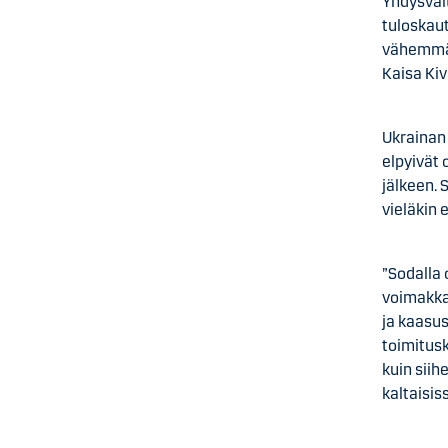
Yhdysval
tuloskaute
vähemmän 
Kaisa Kiv
Ukrainan 
elpyivät
jälkeen.
vieläkin
”Sodalla 
voimakka
ja kaasus
toimitus
kuin siih
kaltaisis