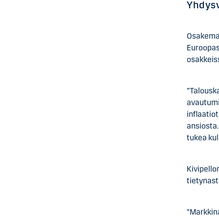
Yhdysv
Osakemar
Euroopas
osakkeis
”Talousk
avautumi
inflaatio
ansiosta
tukea kul
Kivipell
tietynast
”Markkin