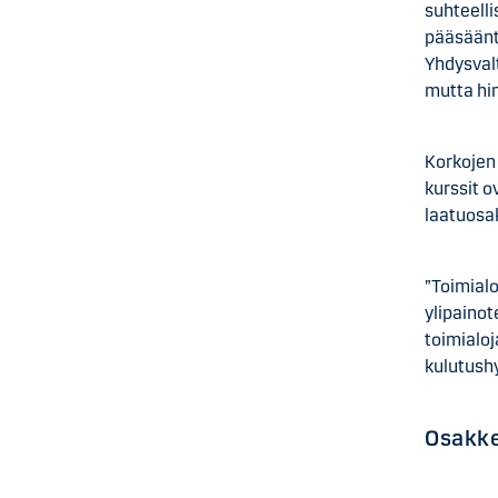
suhteell
pääsääntö
Yhdysvalt
mutta hin
Korkojen
kurssit 
laatuosa
”Toimial
ylipainot
toimialoj
kulutush
Osakke