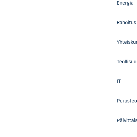
Energ
Rahoi
Yhteisku
Teoll
IT 
Peruste
Päivitt