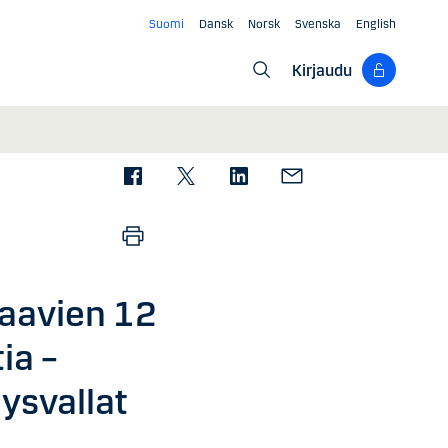
Suomi
Dansk
Norsk
Svenska
English
Kirjaudu
raavien 12
ia –
ysvallat