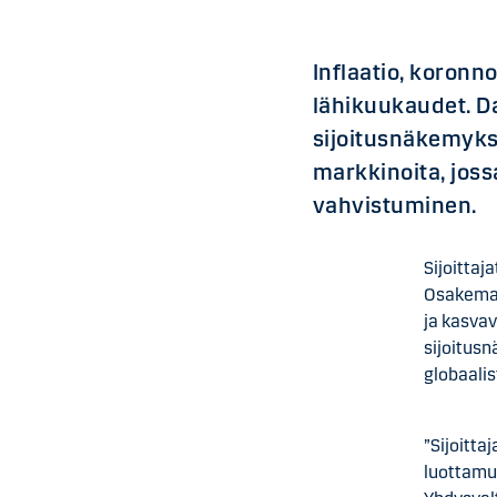
Inflaatio, koronn
lähikuukaudet. D
sijoitusnäkemykse
markkinoita, joss
vahvistuminen.
Sijoittaj
Osakemar
ja kasva
sijoitus
globaalis
”Sijoitta
luottamus