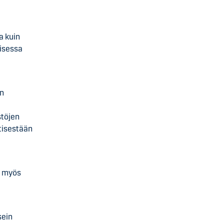
a kuin
aisessa
en
stöjen
tisestään
a myös
sein