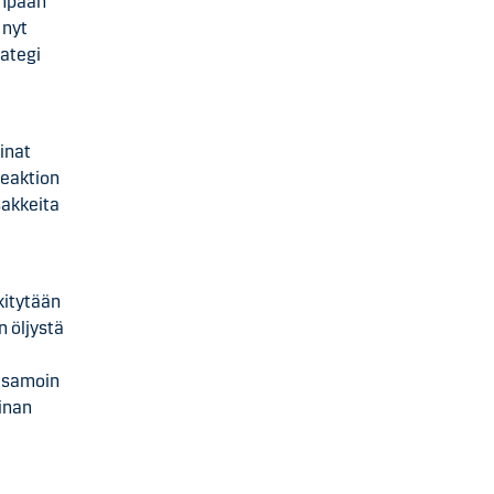
impaan
 nyt
rategi
inat
reaktion
sakkeita
kitytään
 öljystä
, samoin
iinan