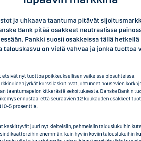
ostot ja uhkaava taantuma pitävät sijoitusmarkk
anske Bank pitää osakkeet neutraalissa painos
ssään. Pankki suosii osakkeissa tällä hetkellä
a talouskasvu on vielä vahvaa ja jonka tuottoa vo
at etsivät nyt tuottoa poikkeuksellisen vaikeissa olosuhteissa.
kkinoiden jyrkät kurssilaskut ovat johtuneet nousevien korkoj
van taantumapelon kitkerästä sekoituksesta. Danske Bankin tu
näkemys ennustaa, että seuraavien 12 kuukauden osakkeet tuo
ti 0-5 prosenttia.
jat keskittyvät juuri nyt kielteisiin, pehmeisiin talouslukuihin kut
indikaattoreihin enemmän, kuin hyviin koviin talouslukuihin k