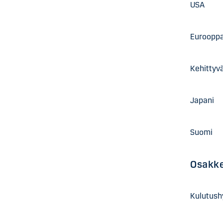
USA
Euroo
Kehittyv
Japa
Suom
Osakke
Kulutus