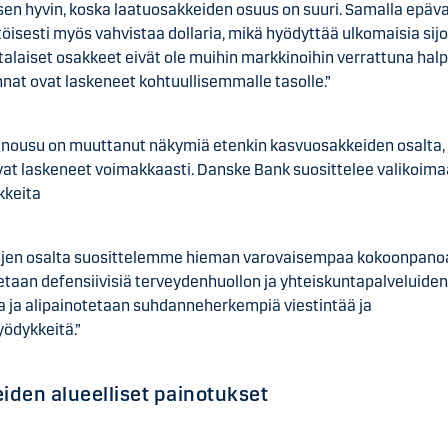
isen hyvin, koska laatuosakkeiden osuus on suuri. Samalla epä
isesti myös vahvistaa dollaria, mikä hyödyttää ulkomaisia sijoi
alaiset osakkeet eivät ole muihin markkinoihin verrattuna halp
nat ovat laskeneet kohtuullisemmalle tasolle.”
 nousu on muuttanut näkymiä etenkin kasvuosakkeiden osalta, 
ovat laskeneet voimakkaasti. Danske Bank suosittelee valikoima
kkeita
ojen osalta suosittelemme hieman varovaisempaa kokoonpanoa
etaan defensiivisiä terveydenhuollon ja yhteiskuntapalveluide
a ja alipainotetaan suhdanneherkempiä viestintää ja
yödykkeitä.”
iden alueelliset painotukset