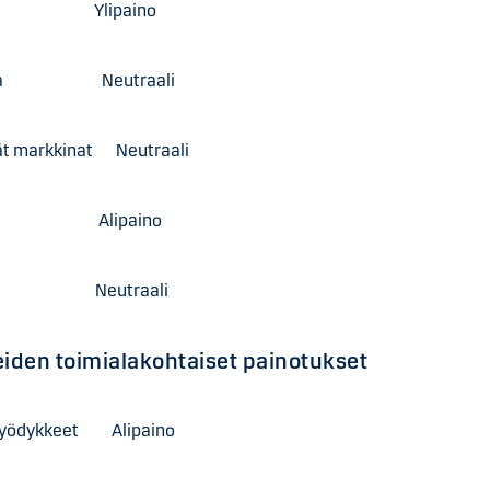
 Ylipaino
ppa Neutraali
ät markkinat Neutraali
ni Alipaino
i Neutraali
iden toimialakohtaiset painotukset
hyödykkeet Alipaino