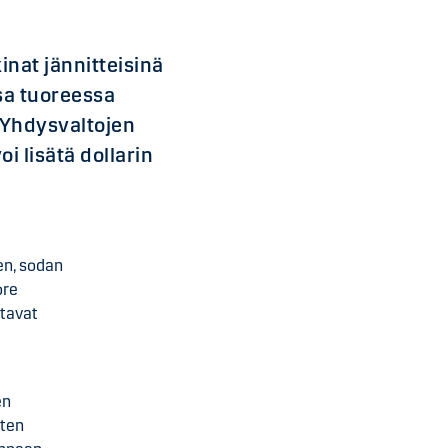
inat jännitteisinä
sa tuoreessa
 Yhdysvaltojen
i lisätä dollarin
en, sodan
ore
ttavat
en
uten