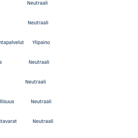
ia Neutraali
tus Neutraali
ntapalvelut Ylipaino
isuus Neutraali
Neutraali
ollisuus Neutraali
äistavarat Neutraali