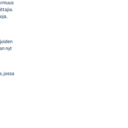
varmuus
ttajia.
oja,
joiden
an nyt
, jossa
n