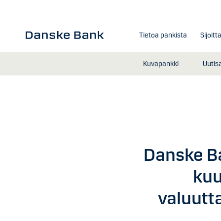
Siirry sisältöön
Tietoa pankista
Sijoitt
Kuvapankki
Uutis
Danske Ba
kuu
valuutt