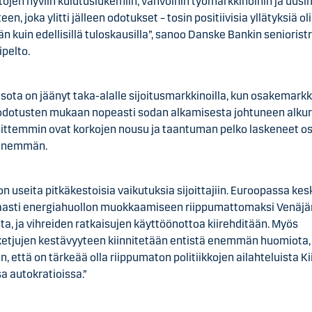
tojen hyviin kulutuslukemiin, vahvoihin työmarkkinoihin ja uus
en, joka ylitti jälleen odotukset – tosin positiivisia yllätyksiä oli
kuin edellisillä tuloskausilla”, sanoo Danske Bankin seniorist
ipelto.
sota on jäänyt taka-alalle sijoitusmarkkinoilla, kun osakemarkk
 odotusten mukaan nopeasti sodan alkamisesta johtuneen alku
 Sittemmin ovat korkojen nousu ja taantuman pelko laskeneet o
 enemmän.
on useita pitkäkestoisia vaikutuksia sijoittajiin. Euroopassa kes
asti energiahuollon muokkaamiseen riippumattomaksi Venäjän
ta, ja vihreiden ratkaisujen käyttöönottoa kiirehditään. Myös
ketjujen kestävyyteen kiinnitetään entistä enemmän huomiota
en, että on tärkeää olla riippumaton politiikkojen ailahteluista K
sa autokratioissa.”