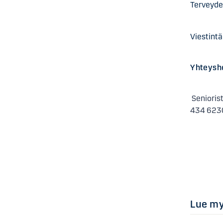
Tervey
Viestin
Yhteyshe
Senioris
434 623
Lue m