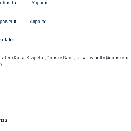
denhuolto Ylipaino
täpalvelut Alipaino
nkilöt:
trategi Kaisa Kivipelto, Danske Bank, kaisa.kivipelto@danskeban
0
yös