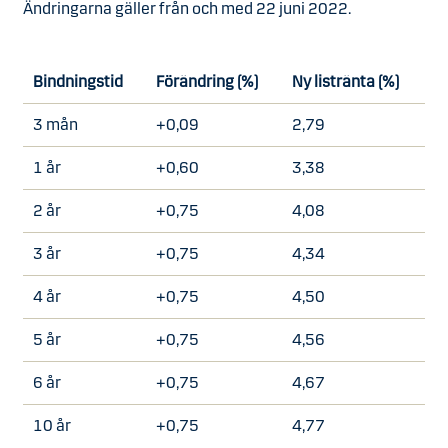
Ändringarna gäller från och med 22 juni 2022.
Bindningstid
Förändring (%)
Ny listränta (%)
3 mån
+0,09
2,79
1 år
+0,60
3,38
2 år
+0,75
4,08
3 år
+0,75
4,34
4 år
+0,75
4,50
5 år
+0,75
4,56
6 år
+0,75
4,67
10 år
+0,75
4,77