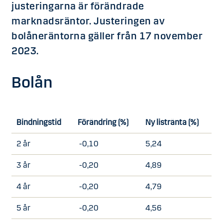
justeringarna är förändrade
marknadsräntor. Justeringen av
bolåneräntorna gäller från 17 november
2023.
Bolån
Bindningstid
Förändring (%)
Ny listränta (%)
2 år
-0,10
5,24
3 år
-0,20
4,89
4 år
-0,20
4,79
5 år
-0,20
4,56