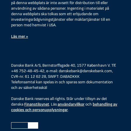
på denna webbplats är inte avsett för distribution till eller
användning av sådana personer. Ingenting i materialet på
denna webbplats ska tolkas som ett erbjudande om
investeringsrådgivningstjänster eller mäklartjänster till en
person med hemvist i USA.
Läs mer »
Danske Bank A/S, Bernstorffsgade 40, 1577 København V. Tlf.
+46 752-48-45-42, e-mail: danskebank@danskebank.com,
CVR-nr. 61 12 62 28, SWIFT: DABADKKK
Telefonsamtal kan spelas in och sparas som dokumentation
och av säkerhetsskäl
Danske Bank reserves all rights. Står under tillsyn av det
danska
Finanstilsynet
. Läs
användarvillkor
och
behandling av
cookies och personupplysningar
.