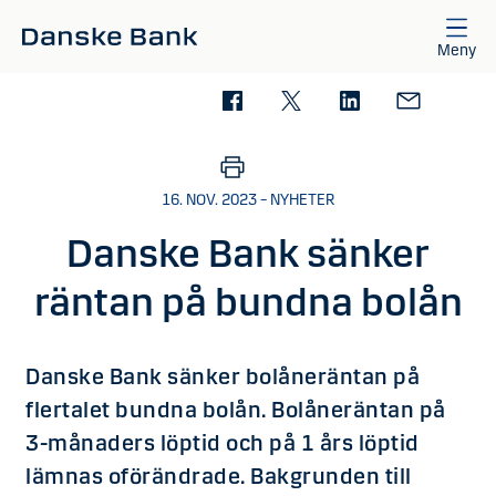
Gå till huvudinnehåll
Meny
16. NOV. 2023 – NYHETER
Danske Bank sänker
räntan på bundna bolån
Danske Bank sänker bolåneräntan på
flertalet bundna bolån. Bolåneräntan på
3-månaders löptid och på 1 års löptid
lämnas oförändrade. Bakgrunden till