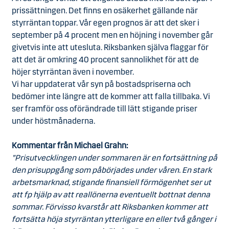
prissättningen. Det finns en osäkerhet gällande när
styrräntan toppar. Vår egen prognos är att det sker i
september på 4 procent men en höjning i november går
givetvis inte att utesluta. Riksbanken själva flaggar för
att det är omkring 40 procent sannolikhet för att de
höjer styrräntan även i november.
Vi har uppdaterat vår syn på bostadspriserna och
bedömer inte längre att de kommer att falla tillbaka. Vi
ser framför oss oförändrade till lätt stigande priser
under höstmånaderna.
Kommentar från Michael Grahn:
”Prisutvecklingen under sommaren är en fortsättning på
den prisuppgång som påbörjades under våren. En stark
arbetsmarknad, stigande finansiell förmögenhet ser ut
att fp hjälp av att reallönerna eventuellt bottnat denna
sommar. Förvisso kvarstår att Riksbanken kommer att
fortsätta höja styrräntan ytterligare en eller två gånger i