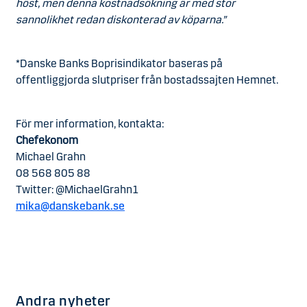
höst, men denna kostnadsökning är med stor
sannolikhet redan diskonterad av köparna.”
*Danske Banks Boprisindikator baseras på
offentliggjorda slutpriser från bostadssajten Hemnet.
För mer information, kontakta:
Chefekonom
Michael Grahn
08 568 805 88
Twitter: @MichaelGrahn1
mika@danskebank.se
Andra nyheter