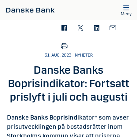
Gå till huvudinnehåll
Meny
31. AUG. 2023 – NYHETER
Danske Banks
Boprisindikator: Fortsatt
prislyft i juli och augusti
Danske Banks Boprisindikator* som avser
prisutvecklingen på bostadsrätter inom
Stockholms kommun visar att priserna