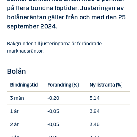
på flera bundna löptider. Justeringen av
bolåneräntan gäller från och med den 25
september 2024.
Bakgrunden till justeringarna är förändrade
marknadsräntor.
Bolån
Bindningstid
Förändring (%)
Ny listränta (%)
3 mån
-0,20
5,14
1 år
-0,05
3,84
2 år
-0,05
3,46