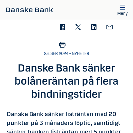
Gå till huvudinnehåll
Meny
23. SEP. 2024 – NYHETER
Danske Bank sänker
bolåneräntan på flera
bindningstider
Danske Bank sänker listräntan med 20
punkter på 3 månaders löptid, samtidigt
sänker banken listräntan med 5 punkter