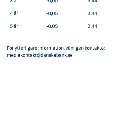
3 år
-0,05
3,44
4 år
-0,05
3,44
5 år
-0,05
3,44
För ytterligare information, vänligen kontakta:
mediekontakt@danskebank.se