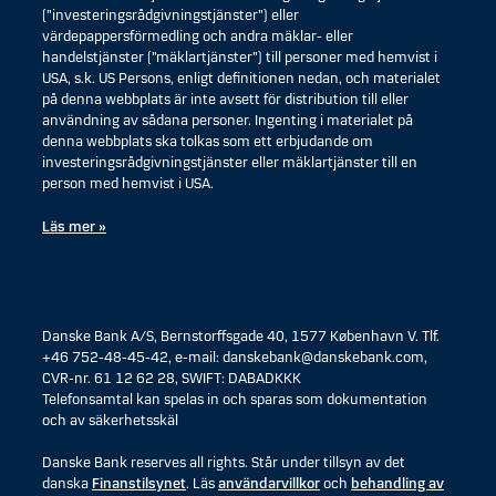
(”investeringsrådgivningstjänster”) eller
värdepappersförmedling och andra mäklar- eller
handelstjänster (”mäklartjänster”) till personer med hemvist i
USA, s.k. US Persons, enligt definitionen nedan, och materialet
på denna webbplats är inte avsett för distribution till eller
användning av sådana personer. Ingenting i materialet på
denna webbplats ska tolkas som ett erbjudande om
investeringsrådgivningstjänster eller mäklartjänster till en
person med hemvist i USA.
Läs mer »
Danske Bank A/S, Bernstorffsgade 40, 1577 København V. Tlf.
+46 752-48-45-42, e-mail: danskebank@danskebank.com,
CVR-nr. 61 12 62 28, SWIFT: DABADKKK
Telefonsamtal kan spelas in och sparas som dokumentation
och av säkerhetsskäl
Danske Bank reserves all rights. Står under tillsyn av det
danska
Finanstilsynet
. Läs
användarvillkor
och
behandling av