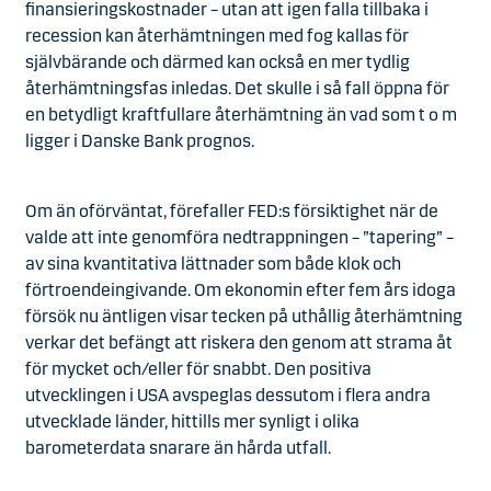
finansieringskostnader – utan att igen falla tillbaka i
recession kan återhämtningen med fog kallas för
självbärande och därmed kan också en mer tydlig
återhämtningsfas inledas. Det skulle i så fall öppna för
en betydligt kraftfullare återhämtning än vad som t o m
ligger i Danske Bank prognos.
Om än oförväntat, förefaller FED:s försiktighet när de
valde att inte genomföra nedtrappningen – ”tapering” –
av sina kvantitativa lättnader som både klok och
förtroendeingivande. Om ekonomin efter fem års idoga
försök nu äntligen visar tecken på uthållig återhämtning
verkar det befängt att riskera den genom att strama åt
för mycket och/eller för snabbt. Den positiva
utvecklingen i USA avspeglas dessutom i flera andra
utvecklade länder, hittills mer synligt i olika
barometerdata snarare än hårda utfall.