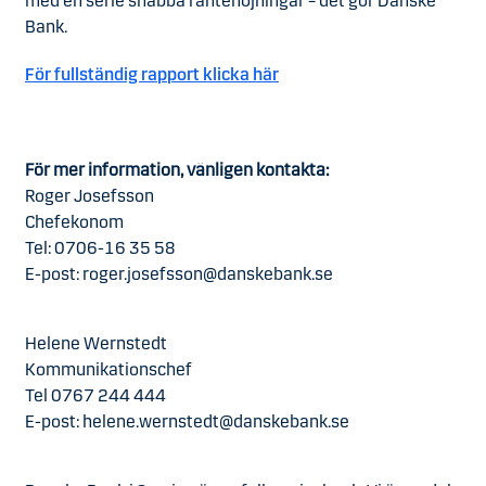
med en serie snabba räntehöjningar – det gör Danske
Bank.
För fullständig rapport klicka här
För mer information, vänligen kontakta:
Roger Josefsson
Chefekonom
Tel: 0706-16 35 58
E-post: roger.josefsson@danskebank.se
Helene Wernstedt
Kommunikationschef
Tel 0767 244 444
E-post: helene.wernstedt@danskebank.se