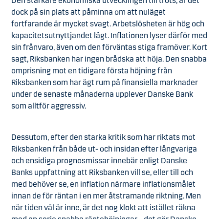
Den starkare ekonomiska utvecklingen till trots, är det
dock på sin plats att påminna om att nuläget
fortfarande är mycket svagt. Arbetslösheten är hög och
kapacitetsutnyttjandet lågt. Inflationen lyser därför med
sin frånvaro, även om den förväntas stiga framöver. Kort
sagt, Riksbanken har ingen brådska att höja. Den snabba
omprisning mot en tidigare första höjning från
Riksbanken som har ägt rum på finansiella marknader
under de senaste månaderna upplever Danske Bank
som alltför aggressiv.
Dessutom, efter den starka kritik som har riktats mot
Riksbanken från både ut- och insidan efter långvariga
och ensidiga prognosmissar innebär enligt Danske
Banks uppfattning att Riksbanken vill se, eller till och
med behöver se, en inflation närmare inflationsmålet
innan de för räntan i en mer åtstramande riktning. Men
när tiden väl är inne, är det nog klokt att istället räkna